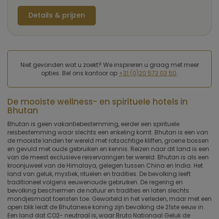
Details & prijzen
Niet gevonden wat u zoekt? We inspireren u graag met meer
opties. Bel ons kantoor op
+31 (0)20 573 03 50
.
De mooiste wellness- en spirituele hotels in
Bhutan
Bhutan is geen vakantiebestemming, eerder een spirituele
reisbestemming waar slechts een enkeling komt. Bhutan is een van
de mooiste landen ter wereld met rotsachtige kliffen, groene bossen
en gevuld met oude gebruiken en kennis. Reizen naar dit land is een
van de meest exclusieve reiservaringen ter wereld. Bhutan is als een
kroonjuweel van de Himalaya, gelegen tussen China en India. Het
land van geluk, mystiek, rituelen en tradities. De bevolking leeft
traditioneel volgens eeuwenoude gebruiken. De regering en
bevolking beschermen de natuur en tradities en laten slechts
mondjesmaat toeristen toe. Geworteld in het verleden, maar met een
open blik Ieidt de Bhutanese koning zijn bevolking de 21ste eeuw in.
Een land dat CO2- neutraal is, waar Bruto Nationaal Geluk de