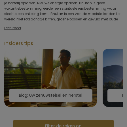
je batterij opladen. Nieuwe energie opdoen. Bhutan is geen
geluk, mystiek, rituelen en tradities. De bevolking leeft traditioneel
Type hotel
vakantiebestemming, eerder een spirituele reisbestemming waar
volgens eeuwenoude gebruiken. De regering en bevolking
slechts een enkeling komt. Bhutan is een van de mooiste landen ter
beschermen de natuur en tradities en laten slechts mondjesmaat
wereld met rotsachtige kliffen, groene bossen en gevuld met oude
toeristen toe. Geworteld in het verleden, maar met een open blik Ieidt
Hotelfaciliteiten
Lees meer
Sportfaciliteiten
Insiders tips
Restaurant & keuken
Wellness & spa
Toepassen
Blog: Uw zenuwstelsel en herstel
Bl
Filter de reizen op