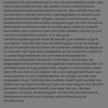
maatstaf van alle beslissingen is. Als u Bhutan betreedt, stapt u een
heel andere wereld binnen. Een wereld waarin authenticiteit en
spiritualiteit een belangrijke plaats innemen. Wie naar Bhutan reist,
maakt kennis met een land van hoge bergpieken en eeuwenoude
boeddhistische kloosters. Nergens anders in de Himalaya is de
boeddhistische filosofie zo diep doorgedrongen als hier. Hoewel de
Bhutanezen met beide voeten in de 21ste eeuw staan en meestal
beschikken over moderne communicatiemiddelen, houden zij vast
aan hun traditionele waarden: er is een groot
samenhorigheidsgevoel onder de bevolking en iedereen zorgt er
voor elkaar. Over het hele land verspreid liggen immense dzongs,
een soort boeddhistische forten die zowel een politieke als religieuze
rol vervullen. Het Tigers Nest (afgebeeld op de hoofdfoto) nabij Paro
is zonder enige twijfel een van de meest indrukwekkende
bezienswaardigheden ter wereld. Grote delen van Bhutan zijn
uitgeroepen tot beschermd natuurgebied waardoor talloze dier- en
plantensoorten er nog gedijen zoals nergens in de Himalaya. Meer
dan 60% van het land is bebost: het is dus niet gek dat Bhutan een
waar paradijs is voor vogelliefhebbers en reizigers op zoek naar
ongerepte natuur. De Bhutanese overheid streeft naar kwaliteit, niet
alleen voor zijn eigen bevolking, maar ook voor reizigers die het land
bezoeken. Massatoerisme treft u hier zeker niet aan. Wel een
‘
bucketlist-ervaring
'. De opbrengsten uit het toerisme, besteedt de
Bhutanese overheid aan onderwijs, gezondheidszorg en
infrastructuur.