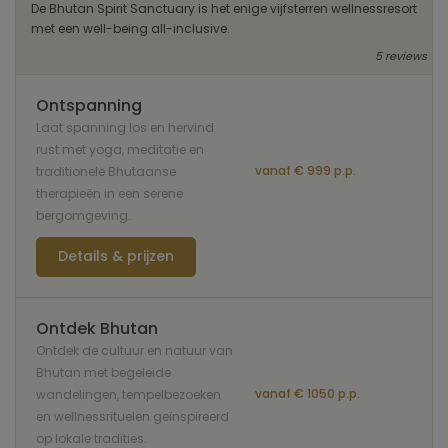
De Bhutan Spirit Sanctuary is het enige vijfsterren wellnessresort
met een well-being all-inclusive.
5 reviews
Ontspanning
Laat spanning los en hervind
rust met yoga, meditatie en
vanaf € 999 p.p.
traditionele Bhutaanse
therapieën in een serene
bergomgeving.
Details & prijzen
Ontdek Bhutan
Ontdek de cultuur en natuur van
Bhutan met begeleide
vanaf € 1050 p.p.
wandelingen, tempelbezoeken
en wellnessrituelen geïnspireerd
op lokale tradities.