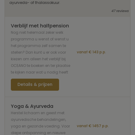
ayurveda- of thalassokuur.
47 reviews
Verblijf met halfpension
Nog niet helemaal zeker welk
programma u wenst of wenst u
het programma zelf samen te
vanaf € 143 p.p.
stellen? Dan kunt u er ook voor
kiezen om alleen het verblijf bij
OCEANO te boeken en ter plaatse
te kijken naar wat u nodig heeft
Details & prijzen
Yoga & Ayurveda
Herstel lichaam en geest met
ayurvedische behandelingen,
vanaf € 1457 p.p.
yoga en gezonde voeding. Voor
diepe ontspanning en nieuwe