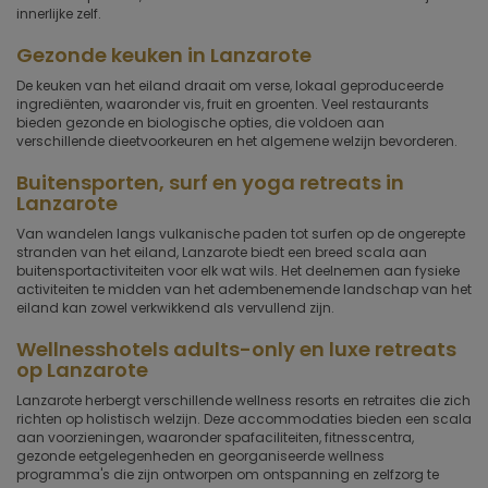
innerlijke zelf.
Gezonde keuken in Lanzarote
De keuken van het eiland draait om verse, lokaal geproduceerde
ingrediënten, waaronder vis, fruit en groenten. Veel restaurants
bieden gezonde en biologische opties, die voldoen aan
verschillende dieetvoorkeuren en het algemene welzijn bevorderen.
Buitensporten, surf en yoga retreats in
Lanzarote
Van wandelen langs vulkanische paden tot surfen op de ongerepte
stranden van het eiland, Lanzarote biedt een breed scala aan
buitensportactiviteiten voor elk wat wils. Het deelnemen aan fysieke
activiteiten te midden van het adembenemende landschap van het
eiland kan zowel verkwikkend als vervullend zijn.
Wellnesshotels adults-only en luxe retreats
op Lanzarote
Lanzarote herbergt verschillende wellness resorts en retraites die zich
richten op holistisch welzijn. Deze accommodaties bieden een scala
aan voorzieningen, waaronder spafaciliteiten, fitnesscentra,
gezonde eetgelegenheden en georganiseerde wellness
programma's die zijn ontworpen om ontspanning en zelfzorg te