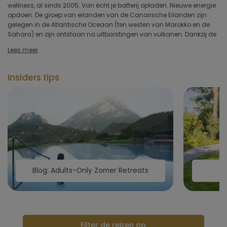
wellness, al sinds 2005. Van écht je batterij opladen. Nieuwe energie
passaatwind vanuit de Sahara zorgt het hele jaar voor een warm
Type hotel
opdoen. De groep van eilanden van de Canarische Eilanden zijn
klimaat. Hoewel ze vlak bij elkaar liggen, is elk eiland anders qua
gelegen in de Atlantische Oceaan (ten westen van Marokko en de
flora en sfeer. Tenerife en Gran Canaria zijn echte zon, zee en strand-
Sahara) en zijn ontstaan na uitbarstingen van vulkanen. Dankzij de
bestemmingen. Fuerteventura en Lanzarote, kleiner en minder druk,
Hotelfaciliteiten
Lees meer
Sportfaciliteiten
Insiders tips
Restaurant & keuken
Wellness & spa
Toepassen
Blog: Adults-Only Zomer Retreats
B
Filter de reizen op