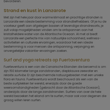
bevorderen.
Strand en kust in Lanzarote
Met zijn het hele jaar door warme klimaat en prachtige stranden is
Lanzarote een ideale bestemming voor strandliefhebbers. Of je nu de
voorkeur geeft aan afgelegen baaien of levendige strandresorts, je
zult volop mogelijkheden vinden om te ontspannen aan het
kristalheldere water van de Atlantische Oceaan. Al met al biedt
Lanzarote een perfecte mix van natuurlijke schoonheid, wellness-
activiteiten en culturele ervaringen, waardoor het een ideale
bestemming is voor mensen die ontspanning, verjonging en
onvergetelijke vakantie-ervaringen zoeken.
Surf and yoga retreats op Fuertaventura
Fuerteventura is een van de Canarische Eilanden die beroemd is om
zijn 150 kilometer lange zandstranden, diepblauwe zeewater en
relaxte
surfvibe
. Er zijn beschermde natuurgebieden met een unieke
flora en fauna. Fuerteventura wordt beschouwd als een van de
beste surfplekken ter wereld, enerzijds door de goede
weersomstandigheden (gebracht door de Atlantische Oceaan),
anderzijds door de lange zandstranden. Surfers van over de hele
wereld bezoeken het eiland om te surfen, maar ook voor degenen die
graag willen leren surfen.