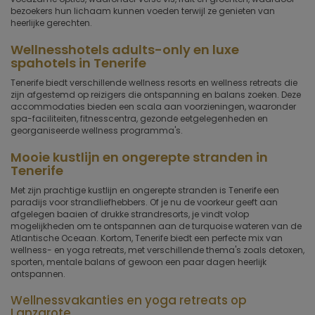
bezoekers hun lichaam kunnen voeden terwijl ze genieten van
heerlijke gerechten.
Wellnesshotels adults-only en luxe
spahotels in Tenerife
Tenerife biedt verschillende wellness resorts en wellness retreats die
zijn afgestemd op reizigers die ontspanning en balans zoeken. Deze
accommodaties bieden een scala aan voorzieningen, waaronder
spa-faciliteiten, fitnesscentra, gezonde eetgelegenheden en
georganiseerde wellness programma's.
Mooie kustlijn en ongerepte stranden in
Tenerife
Met zijn prachtige kustlijn en ongerepte stranden is Tenerife een
paradijs voor strandliefhebbers. Of je nu de voorkeur geeft aan
afgelegen baaien of drukke strandresorts, je vindt volop
mogelijkheden om te ontspannen aan de turquoise wateren van de
Atlantische Oceaan. Kortom, Tenerife biedt een perfecte mix van
wellness- en yoga retreats, met verschillende thema's zoals detoxen,
sporten, mentale balans of gewoon een paar dagen heerlijk
ontspannen.
Wellnessvakanties en yoga retreats op
Lanzarote