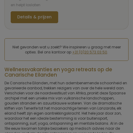
en helpt loslaten
Details & prijzen
Niet gevonden wat u zoekt? We inspireren u graag met meer
opties. Bel ons kantoor op
+31 (0)20 573 03 50
.
Wellnessvakanties en yoga retreats op de
Canarische Eilanden
De Canarische Eilanden, met hun adembenemende schoonheid en
gevarieerde aanbod, trekken reizigers van over de hele wereld aan.
Verscholen voor de noordwestkust van Afrika, pronkt deze Spaanse
archipel met een unieke mix van vulkanische landschappen,
gouden stranden en azuurblauwe wateren. Van de dramatische
kliffen van Tenerife tot het maanachtige terrein van Lanzarote, elk
eiland heeft zijn eigen aantrekkingskracht. Het hele jaar door zon,
waardoor het een ideale bestemming is voor buitensport,
ontspanning, surf, yoga, ontspanning en mentale balans. Al in de
19e eeuw kwamen talrijke bezoekers op medisch advies naar de