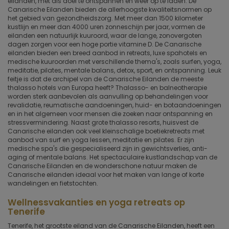
eilanden, met als doel te ontspannen en weer op te laden. De
Canarische Eilanden bieden de allerhoogste kwaliteitsnormen op
het gebied van gezondheidszorg. Met meer dan 1500 kilometer
kustlijn en meer dan 4000 uren zonneschijn per jaar, vormen de
eilanden een natuurlijk kuuroord, waar de lange, zonovergoten
dagen zorgen voor een hoge portie vitamine D. De Canarische
eilanden bieden een breed aanbod in retreats, luxe spahotels en
medische kuuroorden met verschillende thema's, zoals surfen, yoga,
meditatie, pilates, mentale balans, detox, sport, en ontspanning. Leuk
feitje is dat de archipel van de Canarische Eilanden de meeste
thalasso hotels van Europa heeft? Thalasso- en balneotherapie
worden sterk aanbevolen als aanvulling op behandelingen voor
revalidatie, reumatische aandoeningen, huid- en botaandoeningen
en in het algemeen voor mensen die zoeken naar ontspanning en
stressvermindering. Naast grote thalasso resorts, huisvest de
Canarische eilanden ook veel kleinschalige boetiekretreats met
aanbod van surf en yoga lessen, meditatie en pilates. Er zijn
medische spa's die gespecialiseerd zijn in gewichtsverlies, anti-
aging of mentale balans. Het spectaculaire kustlandschap van de
Canarische Eilanden en de wonderschone natuur maken de
Canarische eilanden ideaal voor het maken van lange of korte
wandelingen en fietstochten.
Wellnessvakanties en yoga retreats op
Tenerife
Tenerife, het grootste eiland van de Canarische Eilanden, heeft een