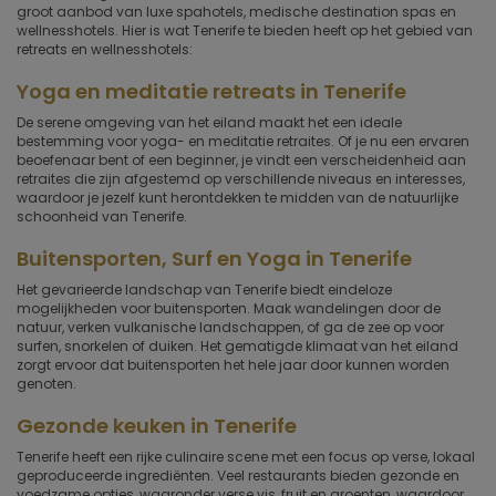
groot aanbod van luxe spahotels, medische destination spas en
wellnesshotels. Hier is wat Tenerife te bieden heeft op het gebied van
retreats en wellnesshotels:
Yoga en meditatie retreats in Tenerife
De serene omgeving van het eiland maakt het een ideale
bestemming voor yoga- en meditatie retraites. Of je nu een ervaren
beoefenaar bent of een beginner, je vindt een verscheidenheid aan
retraites die zijn afgestemd op verschillende niveaus en interesses,
waardoor je jezelf kunt herontdekken te midden van de natuurlijke
schoonheid van Tenerife.
Buitensporten, Surf en Yoga in Tenerife
Het gevarieerde landschap van Tenerife biedt eindeloze
mogelijkheden voor buitensporten. Maak wandelingen door de
natuur, verken vulkanische landschappen, of ga de zee op voor
surfen, snorkelen of duiken. Het gematigde klimaat van het eiland
zorgt ervoor dat buitensporten het hele jaar door kunnen worden
genoten.
Gezonde keuken in Tenerife
Tenerife heeft een rijke culinaire scene met een focus op verse, lokaal
geproduceerde ingrediënten. Veel restaurants bieden gezonde en
voedzame opties, waaronder verse vis, fruit en groenten, waardoor