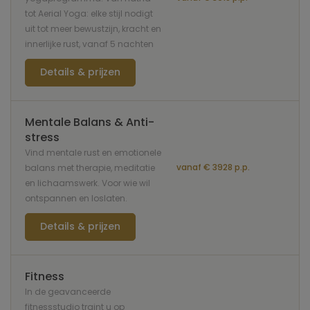
tot Aerial Yoga: elke stijl nodigt
uit tot meer bewustzijn, kracht en
innerlijke rust, vanaf 5 nachten
Details & prijzen
Mentale Balans & Anti-
stress
Vind mentale rust en emotionele
vanaf € 3928 p.p.
balans met therapie, meditatie
en lichaamswerk. Voor wie wil
ontspannen en loslaten.
Details & prijzen
Fitness
In de geavanceerde
fitnessstudio traint u op