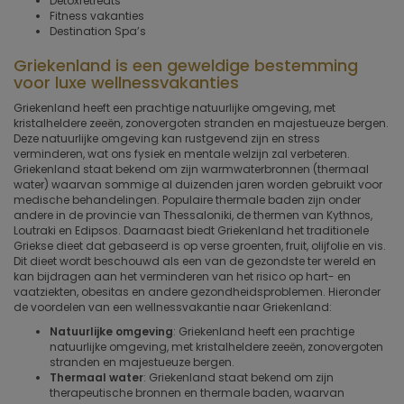
Detoxretreats
Fitness vakanties
Destination Spa’s
Griekenland is een geweldige bestemming
voor luxe wellnessvakanties
Griekenland heeft een prachtige natuurlijke omgeving, met
kristalheldere zeeën, zonovergoten stranden en majestueuze bergen.
Deze natuurlijke omgeving kan rustgevend zijn en stress
verminderen, wat ons fysiek en mentale welzijn zal verbeteren.
Griekenland staat bekend om zijn warmwaterbronnen (thermaal
water) waarvan sommige al duizenden jaren worden gebruikt voor
medische behandelingen. Populaire thermale baden zijn onder
andere in de provincie van Thessaloniki, de thermen van Kythnos,
Loutraki en Edipsos. Daarnaast biedt Griekenland het traditionele
Griekse dieet dat gebaseerd is op verse groenten, fruit, olijfolie en vis.
Dit dieet wordt beschouwd als een van de gezondste ter wereld en
kan bijdragen aan het verminderen van het risico op hart- en
vaatziekten, obesitas en andere gezondheidsproblemen. Hieronder
de voordelen van een wellnessvakantie naar Griekenland:
Natuurlijke omgeving
: Griekenland heeft een prachtige
natuurlijke omgeving, met kristalheldere zeeën, zonovergoten
stranden en majestueuze bergen.
Thermaal water
: Griekenland staat bekend om zijn
therapeutische bronnen en thermale baden, waarvan