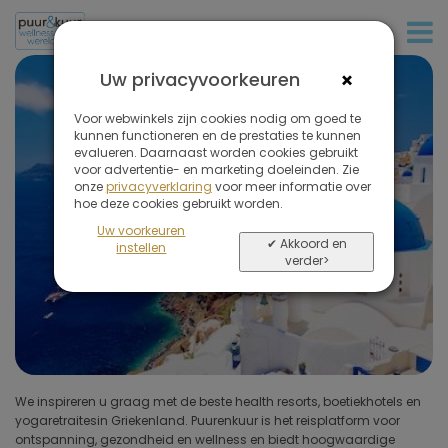
+31 (0)20 573 03 50
Filter
de
×
Uw privacyvoorkeuren
reizen
Luxe retraites en
op
Voor webwinkels zijn cookies nodig om goed te
wellnesshotels
kunnen functioneren en de prestaties te kunnen
evalueren. Daarnaast worden cookies gebruikt
Griekenland
voor advertentie- en marketing doeleinden. Zie
onze
privacyverklaring
voor meer informatie over
Verwijder
hoe deze cookies gebruikt worden.
holististiche vakanties, yoga retraites en
alle
Uw voorkeuren
filters
destination spa's
✔ Akkoord en
instellen
verder>
Soort reis
Bestemmingen
(1 geselecteerd)
Prijs (exclusief vlucht)
We inspireren u graag met de beste health resorts, boetiekhotels en
en thermale bronnen. Het is het perfecte recept voor een
yogaretraitesin Griekenland. Puurenkuur is het reisplatform voor
gezondheids- en wellnessretraite. Met een scala aan eilanden én
Omgeving hotel
ontspanning, gezondheid en wellness en biedt hoogwaardige
serene plekken op het vasteland voelt Griekenland aan als een