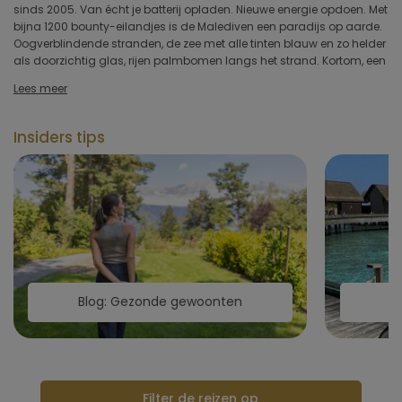
sinds 2005. Van écht je batterij opladen. Nieuwe energie opdoen. Met
waarvan er ongeveer 100 door de overheid zijn aangewezen als
Type hotel
bijna 1200 bounty-eilandjes is de Malediven een paradijs op aarde.
bestemming voor toerisme. Waar de meeste mensen de Malediven
Oogverblindende stranden, de zee met alle tinten blauw en zo helder
associëren met luxe, romantiek en lekker eten, is het ook een
als doorzichtig glas, rijen palmbomen langs het strand. Kortom, een
wellnessbestemming voor alleenreizenden bij uitstek. Zo zijn er een
Hotelfaciliteiten
Lees meer
Sportfaciliteiten
Insiders tips
Restaurant & keuken
Wellness & spa
Toepassen
Blog: Gezonde gewoonten
B
Filter de reizen op