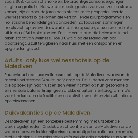
zoals SUB, kanoën of snorkelen. De prachtige zonsondergangen
krijgt u er gratis bij. Hoewel de meeste gasten voor zon, zee en strand
komen, zijn er door de jaren heen steeds meer gespecialiseerde
wellnessresorts bijgekomen die verschillende kuurprogramma's en
holistische behandelingen aanbieden. Zo focussen sommigen
hotels zich op ayurveda, waarbij de therapeuten, artsen en chefkoks
uit India of Sri Lanka komen. En is er een eiland die helemaal in het
teken staat van wellness. Hoe u uw tijd op de Malediven ook
doorbrengt, u zult terugkeren naar huis met een ontspannen en
opgeladen gevoel.
Adults-only luxe wellnesshotels op de
Malediven
Puurenkuur biedt luxe wellnessresorts op de Malediven, waarvan de
meeste het stempel '
Adults-only
' dragen. Dit is ideaal voor mensen
die op zoek zijn naar rust en zich willen richten op hun gezondheid
en mentale balans. Er zijn geen drukke entertainmentprogramma’s
voor kinderen, en de faciliteiten en activiteiten richten zich uitsluitend
op volwassenen.
Duikvakanties op de Malediven
De Malediven zijn een zonzekere bestemming met uitstekende
duikmogelijkheden. Ontdek de schoonheid van de Malediven onder
water en bewonder kleurrijke vissen, prachtige koraaltuinen, manta's,
grote scholen vis en misschien zelfs wel de grijs gevlekte reus van de