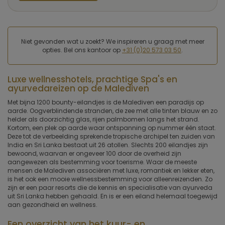
Niet gevonden wat u zoekt? We inspireren u graag met meer
opties. Bel ons kantoor op
+31 (0)20 573 03 50
.
Luxe wellnesshotels, prachtige Spa's en
ayurvedareizen op de Malediven
Met bijna 1200 bounty-eilandjes is de Malediven een paradijs op
aarde. Oogverblindende stranden, de zee met alle tinten blauw en zo
helder als doorzichtig glas, rijen palmbomen langs het strand.
Kortom, een plek op aarde waar ontspanning op nummer één staat.
Deze tot de verbeelding sprekende tropische archipel ten zuiden van
India en Sri Lanka bestaat uit 26 atollen. Slechts 200 eilandjes zijn
bewoond, waarvan er ongeveer 100 door de overheid zijn
aangewezen als bestemming voor toerisme. Waar de meeste
mensen de Malediven associëren met luxe, romantiek en lekker eten,
is het ook een mooie wellnessbestemming voor alleenreizenden. Zo
zijn er een paar resorts die de kennis en specialisatie van ayurveda
uit Sri Lanka hebben gehaald. En is er een eiland helemaal toegewijd
aan gezondheid en wellness.
Een overzicht van het kuur- en