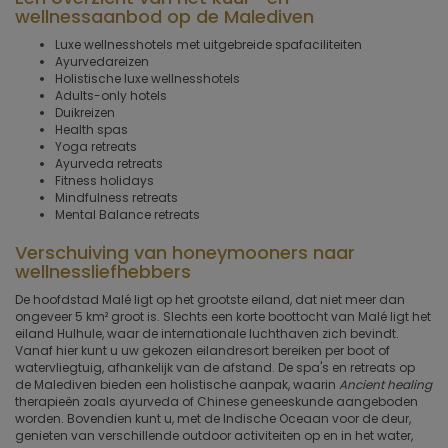
wellnessaanbod op de Malediven
Luxe wellnesshotels met uitgebreide spafaciliteiten
Ayurvedareizen
Holistische luxe wellnesshotels
Adults-only hotels
Duikreizen
Health spas
Yoga retreats
Ayurveda retreats
Fitness holidays
Mindfulness retreats
Mental Balance retreats
Verschuiving van honeymooners naar
wellnessliefhebbers
De hoofdstad Malé ligt op het grootste eiland, dat niet meer dan
ongeveer 5 km² groot is. Slechts een korte boottocht van Malé ligt het
eiland Hulhule, waar de internationale luchthaven zich bevindt.
Vanaf hier kunt u uw gekozen eilandresort bereiken per boot of
watervliegtuig, afhankelijk van de afstand. De spa's en retreats op
de Malediven bieden een holistische aanpak, waarin
Ancient healing
therapieën zoals ayurveda of Chinese geneeskunde aangeboden
worden. Bovendien kunt u, met de Indische Oceaan voor de deur,
genieten van verschillende outdoor activiteiten op en in het water,