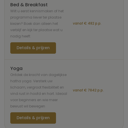
Bed & Breakfast
Wilt u eerst kennismaken of het
programma liever ter plaatse
vanaf € 482 p.p.
kiezen? Boek dan alleen het
verblijf en kijk ter plaatse wat u
nodig heeft
Details & prijzen
Yoga
Ontdek de kracht van dagelijkse
hatha yoga. Versterk uw
lichaam, vergroot flexibiliteit en
vanaf € 7842 p.p.
vind rust in hoofd en hart. Ideaal
voor beginners en wie meer
bewust wil bewegen
Details & prijzen