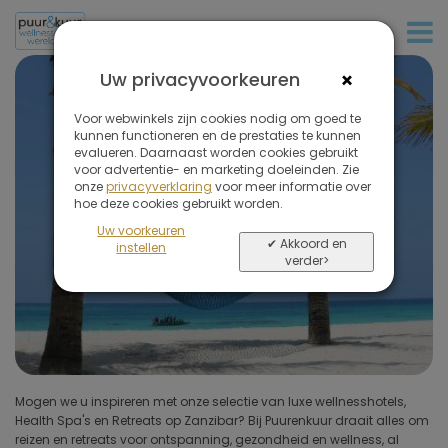
+31 (0)20 573 03 50
Filter
de
×
Uw privacyvoorkeuren
reizen
Luxe retreats en
op
Voor webwinkels zijn cookies nodig om goed te
wellnesshotels op
kunnen functioneren en de prestaties te kunnen
evalueren. Daarnaast worden cookies gebruikt
Zanzibar
voor advertentie- en marketing doeleinden. Zie
onze
privacyverklaring
voor meer informatie over
Verwijder
hoe deze cookies gebruikt worden.
Lange stranden en wuivende palmbomen..
alle
Uw voorkeuren
filters
✔ Akkoord en
instellen
verder>
Soort reis
Bestemmingen
(1 geselecteerd)
Prijs (exclusief vlucht)
Mogen we u inspireren met onze selectie van luxe wellnesshotels,
intieme yoga retreats aan zee tot luxe spa resorts die moderne
Health Spa's en Retreats op Zanzibar? Bij Puurenkuur draait alles om
therapieën combineren met Afrikaanse tradities: Zanzibar is de
Omgeving hotel
reizen en retreats voor ontspanning, gezondheid en wellness, al
perfecte bestemming voor wie wil onthaasten, herstellen en