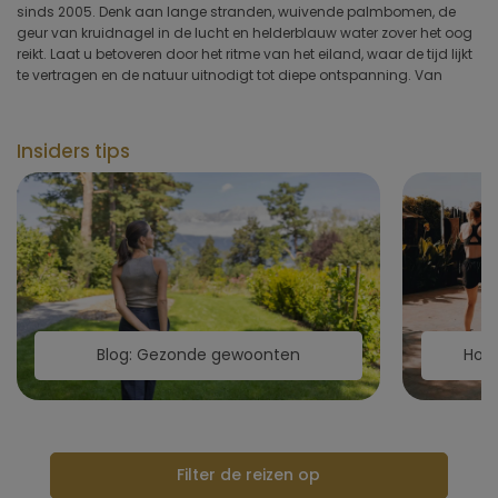
sinds 2005. Denk aan lange stranden, wuivende palmbomen, de
Type hotel
geur van kruidnagel in de lucht en helderblauw water zover het oog
reikt. Laat u betoveren door het ritme van het eiland, waar de tijd lijkt
te vertragen en de natuur uitnodigt tot diepe ontspanning. Van
Hotelfaciliteiten
Sportfaciliteiten
Insiders tips
Restaurant & keuken
Wellness & spa
Toepassen
Blog: Gezonde gewoonten
Hoe 
Filter de reizen op