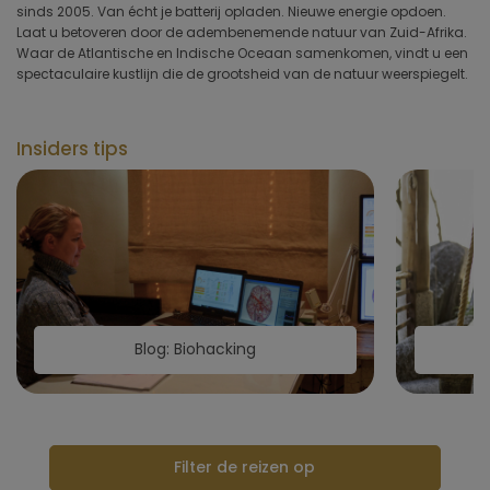
sinds 2005. Van écht je batterij opladen. Nieuwe energie opdoen.
kleinschalige retreats tot luxe Health Spa's, omarmt elke plek de
Type hotel
Laat u betoveren door de adembenemende natuur van Zuid-Afrika.
Waar de Atlantische en Indische Oceaan samenkomen, vindt u een
spectaculaire kustlijn die de grootsheid van de natuur weerspiegelt.
Hotelfaciliteiten
Sportfaciliteiten
Insiders tips
Restaurant & keuken
Wellness & spa
Toepassen
Blog: Biohacking
Filter de reizen op