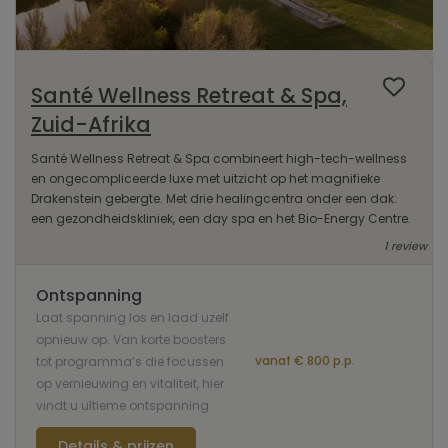
Santé Wellness Retreat & Spa,
Zuid-Afrika
Santé Wellness Retreat & Spa combineert high-tech-wellness
en ongecompliceerde luxe met uitzicht op het magnifieke
Drakenstein gebergte. Met drie healingcentra onder een dak:
een gezondheidskliniek, een day spa en het Bio-Energy Centre.
1 review
Ontspanning
Laat spanning los en laad uzelf
opnieuw op. Van korte boosters
vanaf € 800 p.p.
tot programma’s die focussen
op vernieuwing en vitaliteit, hier
vindt u ultieme ontspanning
Details & prijzen