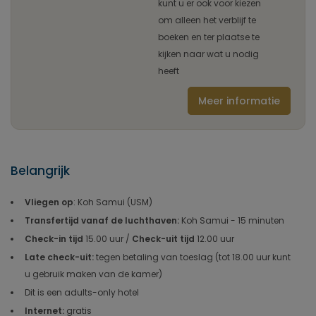
kunt u er ook voor kiezen
om alleen het verblijf te
boeken en ter plaatse te
kijken naar wat u nodig
heeft
Meer informatie
Belangrijk
Vliegen op
: Koh Samui (USM)
Transfertijd vanaf de luchthaven:
Koh Samui - 15 minuten
Check-in tijd
15.00 uur /
Check-uit tijd
12.00 uur
Late check-uit:
tegen betaling van toeslag (tot 18.00 uur kunt
u gebruik maken van de kamer)
Dit is een adults-only hotel
Internet:
gratis