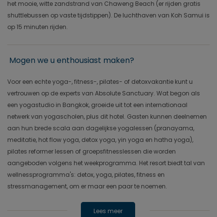
het mooie, witte zandstrand van Chaweng Beach (er rijden gratis
shuttlebussen op vaste tijdstippen). De luchthaven van Koh Samui is
op 15 minuten rijden.
Mogen we u enthousiast maken?
Voor een echte yoga-, fitness-, pilates- of detoxvakantie kunt u
vertrouwen op de experts van Absolute Sanctuary. Wat begon als
een yogastudio in Bangkok, groeide uit tot een internationaal
netwerk van yogascholen, plus dit hotel. Gasten kunnen deelnemen
aan hun brede scala aan dagelijkse yogalessen (pranayama,
meditatie, hot flow yoga, detox yoga, yin yoga en hatha yoga),
pilates reformer lessen of groepsfitnesslessen die worden
aangeboden volgens het weekprogramma. Het resort biedt tal van
wellnessprogramma's: detox, yoga, pilates, fitness en
stressmanagement, om er maar een paar te noemen.
Lees meer