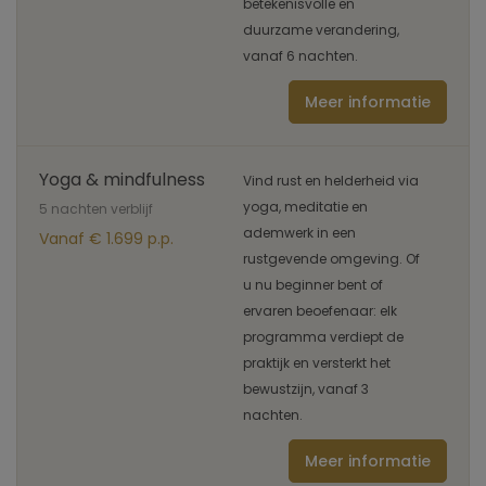
betekenisvolle en
duurzame verandering,
vanaf 6 nachten.
Meer informatie
Yoga & mindfulness
Vind rust en helderheid via
yoga, meditatie en
5 nachten verblijf
ademwerk in een
Vanaf € 1.699 p.p.
rustgevende omgeving. Of
u nu beginner bent of
ervaren beoefenaar: elk
programma verdiept de
praktijk en versterkt het
bewustzijn, vanaf 3
nachten.
Meer informatie