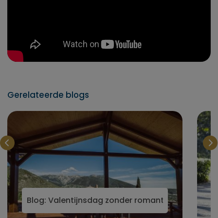
Gerelateerde blogs
Blog: Valentijnsdag zonder romantiek: vier self c