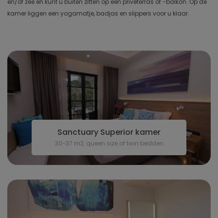
en/of zee en kunt u buiten zitten op een privéterras of -balkon. Op de
kamer liggen een yogamatje, badjas en slippers voor u klaar.
Sanctuary Superior kamer
30-37 m2, queen size of twin bedden