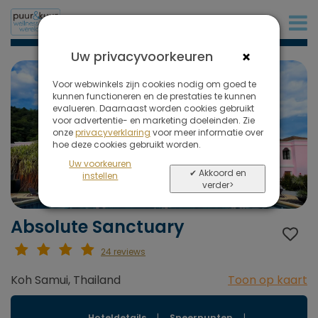
+31 (0)20 573 03 50
×
Uw privacyvoorkeuren
Voor webwinkels zijn cookies nodig om goed te
kunnen functioneren en de prestaties te kunnen
evalueren. Daarnaast worden cookies gebruikt
voor advertentie- en marketing doeleinden. Zie
onze
privacyverklaring
voor meer informatie over
hoe deze cookies gebruikt worden.
Uw voorkeuren
✔ Akkoord en
instellen
verder>
Absolute Sanctuary
24 reviews
Koh Samui, Thailand
Toon op kaart
Hoteldetails
|
Speerpunten
|