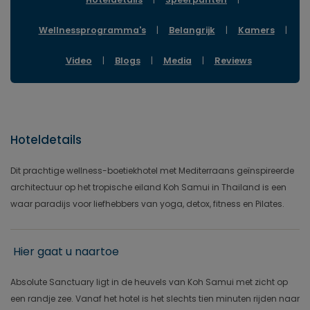
Wellnessprogramma's
|
Belangrijk
|
Kamers
|
Video
|
Blogs
|
Media
|
Reviews
Hoteldetails
Dit prachtige wellness-boetiekhotel met Mediterraans geïnspireerde
architectuur op het tropische eiland Koh Samui in Thailand is een
waar paradijs voor liefhebbers van yoga, detox, fitness en Pilates.
Hier gaat u naartoe
Absolute Sanctuary ligt in de heuvels van Koh Samui met zicht op
een randje zee. Vanaf het hotel is het slechts tien minuten rijden naar