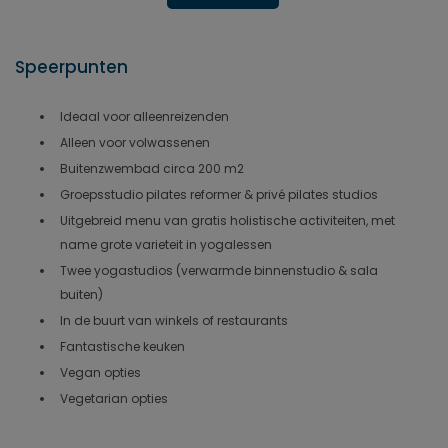
Speerpunten
Ideaal voor alleenreizenden
Alleen voor volwassenen
Buitenzwembad circa 200 m2
Groepsstudio pilates reformer & privé pilates studios
Uitgebreid menu van gratis holistische activiteiten, met
name grote varieteit in yogalessen
Twee yogastudios (verwarmde binnenstudio & sala
buiten)
In de buurt van winkels of restaurants
Fantastische keuken
Vegan opties
Vegetarian opties