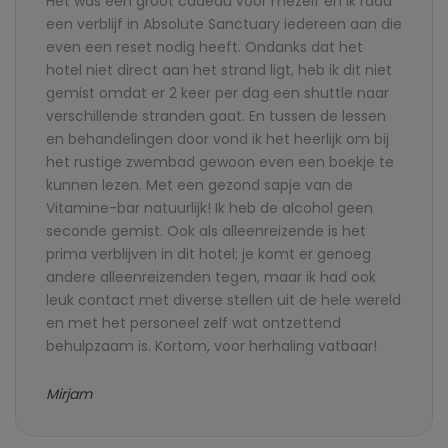
Het was een groot cadeau voor mezelf en ik raad
een verblijf in Absolute Sanctuary iedereen aan die
even een reset nodig heeft. Ondanks dat het
hotel niet direct aan het strand ligt, heb ik dit niet
gemist omdat er 2 keer per dag een shuttle naar
verschillende stranden gaat. En tussen de lessen
en behandelingen door vond ik het heerlijk om bij
het rustige zwembad gewoon even een boekje te
kunnen lezen. Met een gezond sapje van de
Vitamine-bar natuurlijk! Ik heb de alcohol geen
seconde gemist. Ook als alleenreizende is het
prima verblijven in dit hotel; je komt er genoeg
andere alleenreizenden tegen, maar ik had ook
leuk contact met diverse stellen uit de hele wereld
en met het personeel zelf wat ontzettend
behulpzaam is. Kortom, voor herhaling vatbaar!
Mirjam