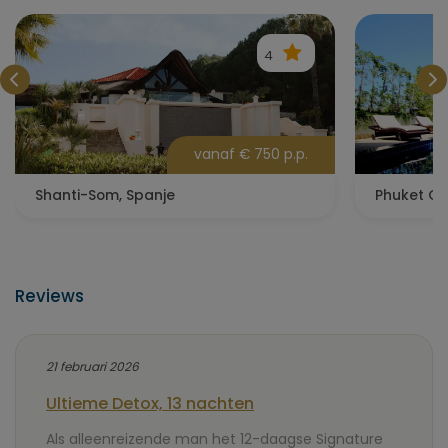
4
vanaf € 750 p.p.
Shanti-Som, Spanje
Phuket Cl
Reviews
21 februari 2026
Ultieme Detox, 13 nachten
Als alleenreizende man het 12-daagse Signature