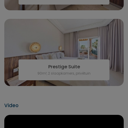
Prestige Suite
90m², 2 slaapkamers, privétuin
Video