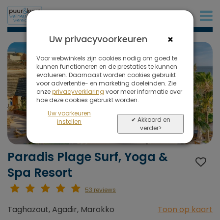
+31 (0)20 573 03 50
×
Uw privacyvoorkeuren
Voor webwinkels zijn cookies nodig om goed te
kunnen functioneren en de prestaties te kunnen
evalueren. Daarnaast worden cookies gebruikt
voor advertentie- en marketing doeleinden. Zie
onze
privacyverklaring
voor meer informatie over
hoe deze cookies gebruikt worden.
Uw voorkeuren
✔ Akkoord en
instellen
verder>
Paradis Plage Surf, Yoga &
Spa Resort
53 reviews
Taghazout, Agadir, Marokko
Toon op kaart