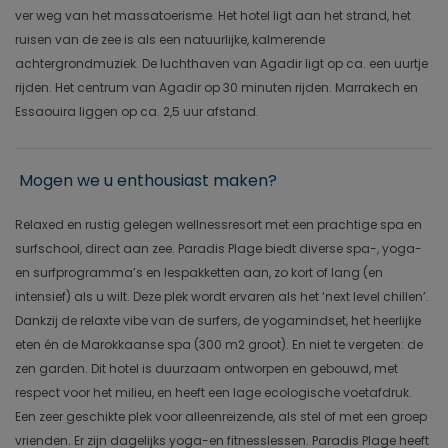
ver weg van het massatoerisme. Het hotel ligt aan het strand, het
ruisen van de zee is als een natuurlijke, kalmerende
achtergrondmuziek. De luchthaven van Agadir ligt op ca. een uurtje
rijden. Het centrum van Agadir op 30 minuten rijden. Marrakech en
Essaouira liggen op ca. 2,5 uur afstand.
Mogen we u enthousiast maken?
Relaxed en rustig gelegen wellnessresort met een prachtige spa en
surfschool, direct aan zee. Paradis Plage biedt diverse spa-, yoga-
en surfprogramma’s en lespakketten aan, zo kort of lang (en
intensief) als u wilt. Deze plek wordt ervaren als het ‘next level chillen’.
Dankzij de relaxte vibe van de surfers, de yogamindset, het heerlijke
eten én de Marokkaanse spa (300 m2 groot). En niet te vergeten: de
zen garden. Dit hotel is duurzaam ontworpen en gebouwd, met
respect voor het milieu, en heeft een lage ecologische voetafdruk.
Een zeer geschikte plek voor alleenreizende, als stel of met een groep
vrienden. Er zijn dagelijks yoga-en fitnesslessen. Paradis Plage heeft