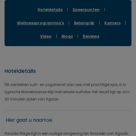
Hoteldetails
|
Speerpunten
|
Wellnessprogramma's
|
Belangrijk
|
Kamers
|
Video
|
Blogs
|
Reviews
Hoteldetails
Dit viersterren surf- en yogaresort aan zee, met prachtige spa, is in
typische Marokkaanse stijl met relaxte surfvibe. Het resort ligt op zo’n
30 minuten rijden van Agadir.
Hier gaat u naartoe
Paradis Plage ligt in een rustige omgeving ten Noorden van Agadir,