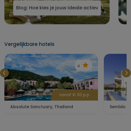
 Europa
Blog: Hoe kies je jouw ideale actieve (sport)vak
Vergelijkbare hotels
4
vanaf € 93 p.p.
Absolute Sanctuary, Thailand
Sentido G