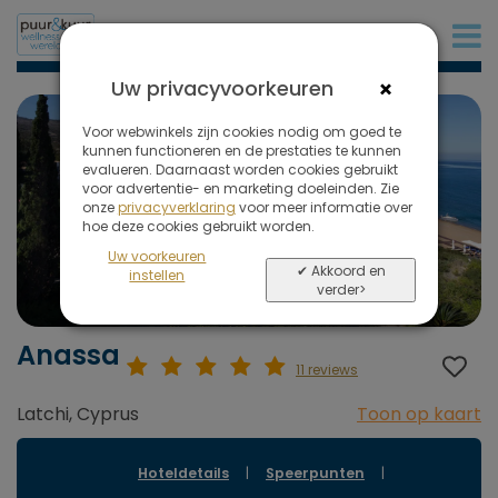
+31 (0)20 573 03 50
×
Uw privacyvoorkeuren
Voor webwinkels zijn cookies nodig om goed te
kunnen functioneren en de prestaties te kunnen
evalueren. Daarnaast worden cookies gebruikt
voor advertentie- en marketing doeleinden. Zie
onze
privacyverklaring
voor meer informatie over
hoe deze cookies gebruikt worden.
Uw voorkeuren
✔ Akkoord en
instellen
verder>
Anassa
11 reviews
Latchi, Cyprus
Toon op kaart
Hoteldetails
|
Speerpunten
|