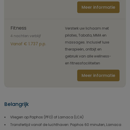
Meer informatie
Fitness
Versterk uw lichaam met
pilates, Tabata, MMA en
4 nachten verblijf
massages. Inclusief luxe
Vanaf € 1.737 p.p.
therapieën, ontbijt en
gebruik van alle wellness-
en fitnessfaciliteiten
Meer informatie
Belangrijk
Vliegen op Paphos (PFO) of Larnaca (LCA)
Transfertijd vanaf de luchthaven: Paphos 60 minuten, Larnaca