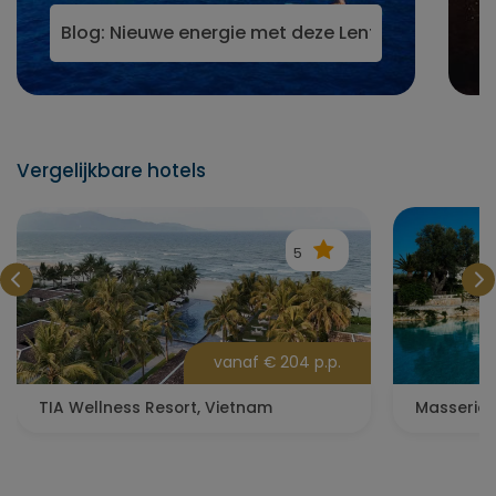
Cyprus
Blog: Nieuwe energie met deze Lente wellnesshot
Vergelijkbare hotels
5
vanaf € 204 p.p.
TIA Wellness Resort, Vietnam
Masseria 