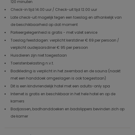
120 minuten
Check-in tijd 14.00 uur / Check-uit tijd 12.00 uur
Late check-uit mogelijk tegen een toeslag en afhankelijk van
de beschikbaarheid op dat moment
Parkeergelegenheid is gratis - met valet service
Toeslag feestdagen: verplicht kerstdiner € 69 per persoon /
verplicht oudejaarsdiner € 95 per persoon
Huisdieren zijn niet toegestaan
Toeristenbelasting n.v.t.
Badkleding is verplicht in het zwembad en de sauna (naakt
met een handdoek omgeslagen is ook toegestaan)
Dit is een kindvriendelijk hotel met een adults-only spa
Internet is gratis en beschikbaar in het hele hotel en op de
kamers
Badjassen, badhanddoeken en badslippers bevinden zich op
de kamer