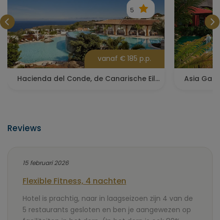
5
vanaf € 185 p.p.
Hacienda del Conde, de Canarische Eilanden
Asia Gard
Reviews
15 februari 2026
Flexible Fitness, 4 nachten
Hotel is prachtig, naar in laagseizoen zijn 4 van de
5 restaurants gesloten en ben je aangewezen op