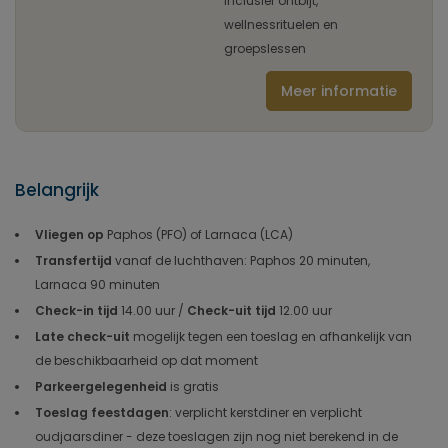
Inclusief ontbijt,
wellnessrituelen en
groepslessen
Meer informatie
Belangrijk
Vliegen op
Paphos (PFO) of Larnaca (LCA)
Transfertijd
vanaf de luchthaven: Paphos 20 minuten,
Larnaca 90 minuten
Check-in tijd
14.00 uur /
Check-uit tijd
12.00 uur
Late check-uit
mogelijk tegen een toeslag en afhankelijk van
de beschikbaarheid op dat moment
Parkeergelegenheid
is gratis
Toeslag feestdagen
: verplicht kerstdiner en verplicht
oudjaarsdiner - deze toeslagen zijn nog niet berekend in de