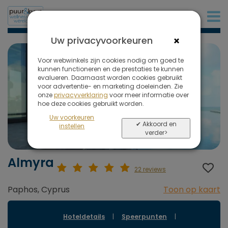
+31 (0)20 573 03 50
×
Uw privacyvoorkeuren
Voor webwinkels zijn cookies nodig om goed te
kunnen functioneren en de prestaties te kunnen
evalueren. Daarnaast worden cookies gebruikt
voor advertentie- en marketing doeleinden. Zie
onze
privacyverklaring
voor meer informatie over
hoe deze cookies gebruikt worden.
Uw voorkeuren
✔ Akkoord en
instellen
verder>
Almyra
22 reviews
Paphos, Cyprus
Toon op kaart
Hoteldetails
|
Speerpunten
|