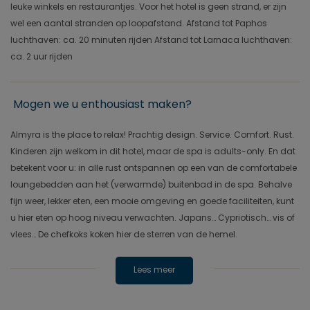
leuke winkels en restaurantjes. Voor het hotel is geen strand, er zijn
wel een aantal stranden op loopafstand. Afstand tot Paphos
luchthaven: ca. 20 minuten rijden Afstand tot Larnaca luchthaven:
ca. 2 uur rijden
Mogen we u enthousiast maken?
Almyra is the place to relax! Prachtig design. Service. Comfort. Rust.
Kinderen zijn welkom in dit hotel, maar de spa is adults-only. En dat
betekent voor u: in alle rust ontspannen op een van de comfortabele
loungebedden aan het (verwarmde) buitenbad in de spa. Behalve
fijn weer, lekker eten, een mooie omgeving en goede faciliteiten, kunt
u hier eten op hoog niveau verwachten. Japans… Cypriotisch… vis of
vlees… De chefkoks koken hier de sterren van de hemel.
Lees meer