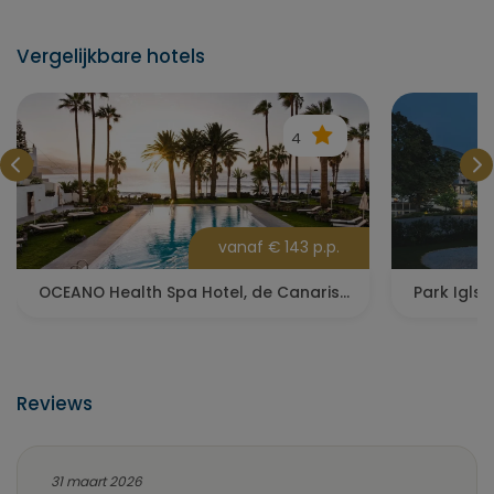
Vergelijkbare hotels
4
vanaf € 143 p.p.
OCEANO Health Spa Hotel, de Canarische Eilanden
Park Igls,
Reviews
31 maart 2026