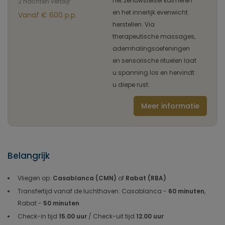
het zenuwstelsel kalmeren
2 nachten verblijf
en het innerlijk evenwicht
Vanaf € 600 p.p.
herstellen. Via
therapeutische massages,
ademhalingsoefeningen
en sensorische rituelen laat
u spanning los en hervindt
u diepe rust.
Meer informatie
Belangrijk
Vliegen op:
Casablanca (CMN)
of
Rabat (RBA)
Transfertijd vanaf de luchthaven: Casablanca -
60 minuten
,
Rabat -
50 minuten
Check-in tijd
15.00 uur
/ Check-uit tijd
12.00 uur