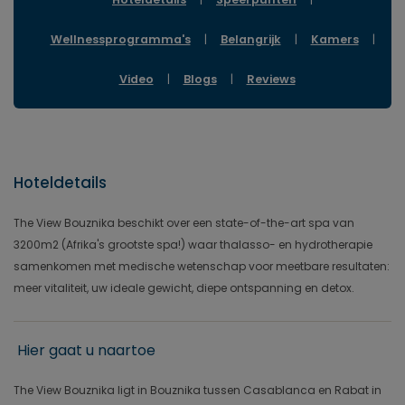
Wellnessprogramma's
|
Belangrijk
|
Kamers
|
Video
|
Blogs
|
Reviews
Hoteldetails
The View Bouznika beschikt over een state-of-the-art spa van
3200m2 (Afrika's grootste spa!) waar thalasso- en hydrotherapie
samenkomen met medische wetenschap voor meetbare resultaten:
meer vitaliteit, uw ideale gewicht, diepe ontspanning en detox.
Hier gaat u naartoe
The View Bouznika ligt in Bouznika tussen Casablanca en Rabat in