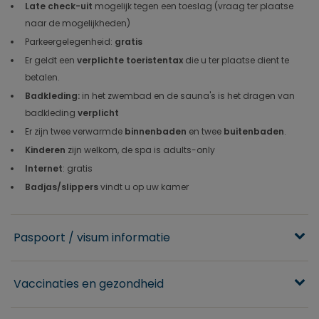
Late check-uit
mogelijk tegen een toeslag (vraag ter plaatse
naar de mogelijkheden)
Parkeergelegenheid:
gratis
Er geldt een
verplichte toeristentax
die u ter plaatse dient te
betalen.
Badkleding:
in het zwembad en de sauna's is het dragen van
badkleding
verplicht
Er zijn twee verwarmde
binnenbaden
en twee
buitenbaden
.
Kinderen
zijn welkom, de spa is adults-only
Internet
: gratis
Badjas/slippers
vindt u op uw kamer
Paspoort / visum informatie
Vaccinaties en gezondheid