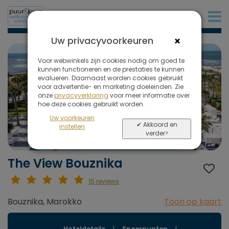
+31 (0)20 573 03 50
×
Uw privacyvoorkeuren
Voor webwinkels zijn cookies nodig om goed te
kunnen functioneren en de prestaties te kunnen
evalueren. Daarnaast worden cookies gebruikt
voor advertentie- en marketing doeleinden. Zie
onze
privacyverklaring
voor meer informatie over
hoe deze cookies gebruikt worden.
Uw voorkeuren
✔ Akkoord en
instellen
verder>
The View Bouznika
15 reviews
Bouznika, Marokko
Toon op kaart
Hoteldetails
|
Speerpunten
|