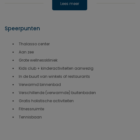
Lees meer
Speerpunten
Thalasso center
Aan zee
Grote wellnesskliniek
Kids club + kinderactiviteiten aanwezig
In de buurt van winkels of restaurants
Verwarmd binnenbad
Verschillende (verwarmde) buitenbaden
Gratis holistische activiteiten
Fitnessruimte
Tennisbaan