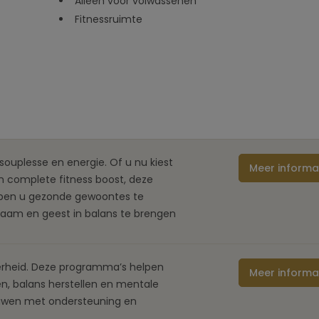
Alleen voor volwassenen
Fitnessruimte
 souplesse en energie. Of u nu kiest
Meer informa
en complete fitness boost, deze
pen u gezonde gewoontes te
chaam en geest in balans te brengen
derheid. Deze programma’s helpen
Meer informa
n, balans herstellen en mentale
uwen met ondersteuning en