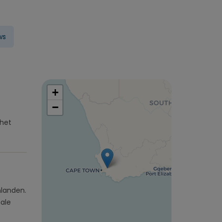
ws
+
−
 het
nlanden.
nale