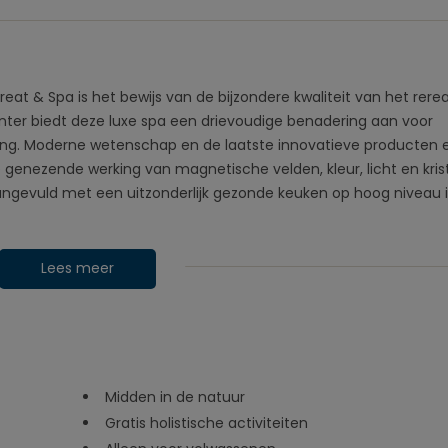
eat & Spa is het bewijs van de bijzondere kwaliteit van het rerea
enter biedt deze luxe spa een drievoudige benadering aan voor
nning. Moderne wetenschap en de laatste innovatieve producten 
nezende werking van magnetische velden, kleur, licht en krist
gevuld met een uitzonderlijk gezonde keuken op hoog niveau is
Lees meer
Midden in de natuur
Gratis holistische activiteiten