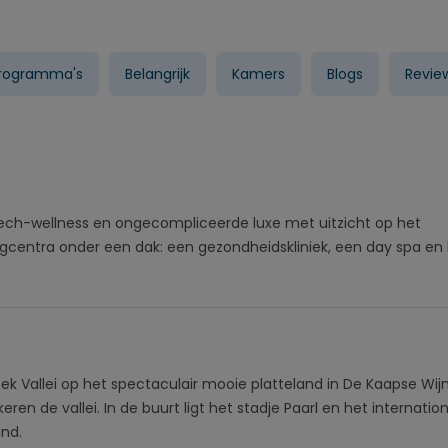
programma's
Belangrijk
Kamers
Blogs
Revie
ech-wellness en ongecompliceerde luxe met uitzicht op het
ngcentra onder een dak: een gezondheidskliniek, een day spa en
ek Vallei op het spectaculair mooie platteland in De Kaapse Wij
n de vallei. In de buurt ligt het stadje Paarl en het internatio
and.