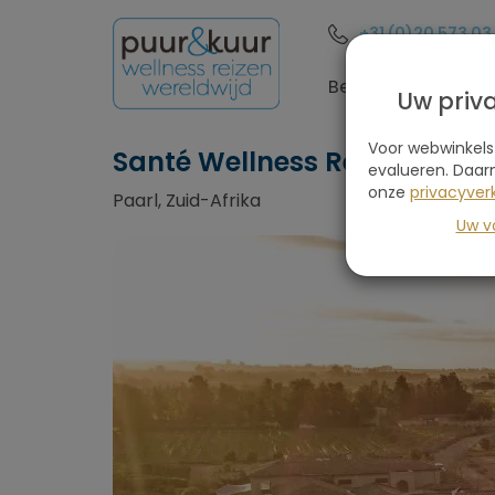
+31 (0)20 573 03
Bestemmingen
Uw priv
Voor webwinkels
Santé Wellness Retreat & S
evalueren. Daar
onze
privacyverk
Paarl, Zuid-Afrika
Uw v