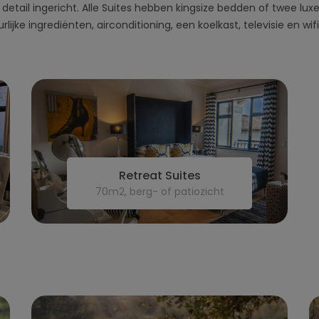
r detail ingericht. Alle Suites hebben kingsize bedden of twee lux
jke ingrediënten, airconditioning, een koelkast, televisie en wifi
Retreat Suites
70m2, berg- of patiozicht