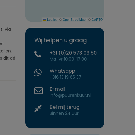
Leaflet
|
©
OpenStreetMap
|
©
CARTO
t. Via
Wij helpen u graag
en
allen.
+31 (0)20 573 03 50
 dit dé
Ma-Vr 10:00-17:00
Whatsapp
+316 13 19 65 37
E-mail
info@puurenkuur.nl
Bel mij terug
Binnen 24 uur