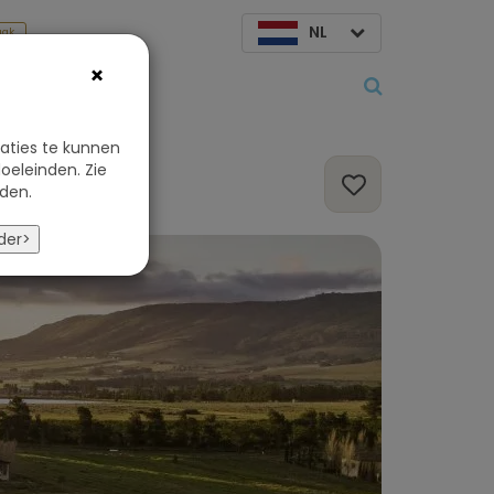
NL
aak
×
Over ons
aties te kunnen
oeleinden. Zie
den.
der>