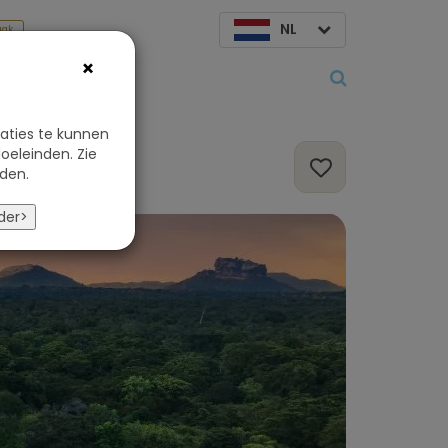
NL
aak
×
Over ons
aties te kunnen
oeleinden. Zie
den.
der>