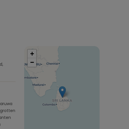
+
−
d,
nnaruwa
lgrotten
fanten
a