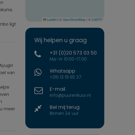
en
Pokuna,
Leaflet
|
©
OpenStreetMap
|
©
CARTO
mbo ligt
Wij helpen u graag
+31 (0)20 573 03 50
Ma-Vr 10:00-17:00
Ayugiri
Whatsapp
voel van
+316 13 19 65 37
wijze
E-mail
 even
info@puurenkuur.nl
n
Bel mij terug
 u meer
Binnen 24 uur