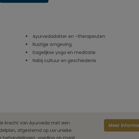
Ayurvedadokter en -therapeuten
Rustige omgeving
Dagelijkse yoga en meditatie
Nabij cultuur en geschiedenis
de kracht van Ayurveda met een
Meer informa
ndelplan, afgestemd op uw unieke
kse behandelingen, voeding op maat