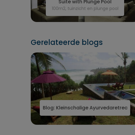
Suite with Plunge Pool
100m2, tuinzicht en plunge pool
Gerelateerde blogs
Blog: Kleinschalige Ayurvedaretreats 