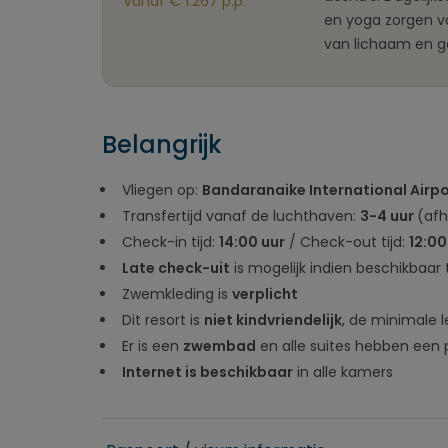
Vanaf € 1.267 p.p.
en yoga zorgen vo
van lichaam en g
Belangrijk
Vliegen op:
Bandaranaike International Airp
Transfertijd vanaf de luchthaven:
3-4 uur
(afh
Check-in tijd:
14:00 uur
/ Check-out tijd:
12:00
Late check-uit
is mogelijk indien beschikbaar
Zwemkleding is
verplicht
Dit resort is
niet kindvriendelijk
, de minimale le
Er is een
zwembad
en alle suites hebben een 
Internet is beschikbaar
in alle kamers