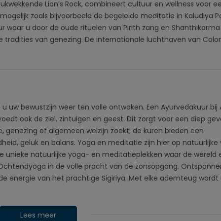
ndrukwekkende Lion’s Rock, combineert cultuur en wellness voor e
es mogelijk zoals bijvoorbeeld de begeleide meditatie in Kaludiya 
r waar u door de oude rituelen van Pirith zang en Shanthikarma
tradities van genezing. De internationale luchthaven van Colo
at u uw bewustzijn weer ten volle ontwaken. Een Ayurvedakuur bij 
 voedt ook de ziel, zintuigen en geest. Dit zorgt voor een diep ge
ie, genezing of algemeen welzijn zoekt, de kuren bieden een
d, geluk en balans. Yoga en meditatie zijn hier op natuurlijke 
 unieke natuurlijke yoga- en meditatieplekken waar de wereld
m. Ochtendyoga in de volle pracht van de zonsopgang. Ontspanne
de energie van het prachtige Sigiriya. Met elke ademteug wordt
Lees meer