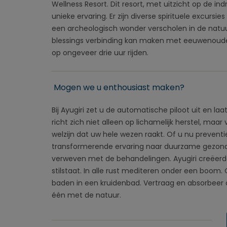
Wellness Resort. Dit resort, met uitzicht op de i
unieke ervaring. Er zijn diverse spirituele excursi
een archeologisch wonder verscholen in de natuu
blessings verbinding kan maken met eeuwenoude 
op ongeveer drie uur rijden.
Mogen we u enthousiast maken?
Bij Ayugiri zet u de automatische piloot uit en la
richt zich niet alleen op lichamelijk herstel, maar
welzijn dat uw hele wezen raakt. Of u nu prevent
transformerende ervaring naar duurzame gezondhei
verweven met de behandelingen. Ayugiri creëerde
stilstaat. In alle rust mediteren onder een boo
baden in een kruidenbad. Vertraag en absorbeer 
één met de natuur.