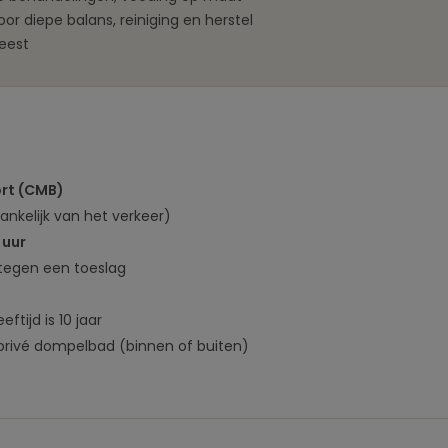
or diepe balans, reiniging en herstel
eest
ort (CMB)
ankelijk van het verkeer)
 uur
 tegen een toeslag
eftijd is 10 jaar
privé dompelbad (binnen of buiten)