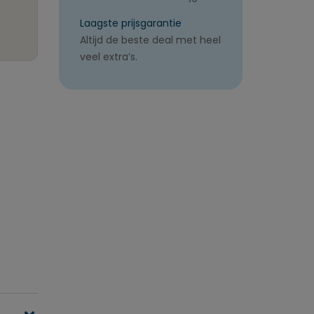
Laagste prijsgarantie
Altijd de beste deal met heel
veel extra’s.