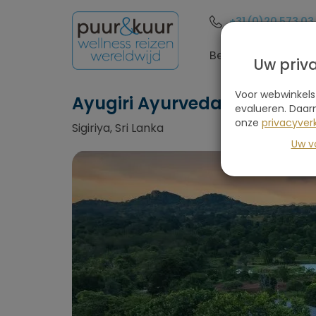
+31 (0)20 573 03
Bestemmingen
Uw priv
Voor webwinkels
Ayugiri Ayurveda Wellness 
evalueren. Daar
onze
privacyverk
Sigiriya, Sri Lanka
Uw v