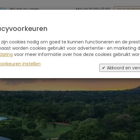
 50
Ma-Vr 10:00-17:00
Wij zijn nu open
Za-Zo op afspr
Soort reis
Retraites
Advies
Blogs
acyvoorkeuren
 zijn cookies nodig om goed te kunnen functioneren en de prest
Resort
naast worden cookies gebruikt voor advertentie- en marketing d
laring
voor meer informatie over hoe deze cookies gebruikt wor
oorkeuren instellen
✔ Akkoord en ver