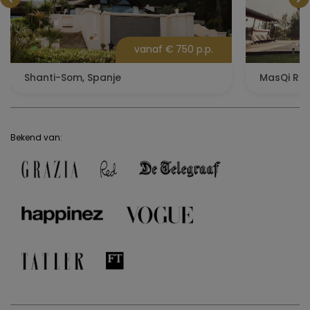
vanaf € 750 p.p.
Shanti-Som, Spanje
MasQi Ret
Bekend van: