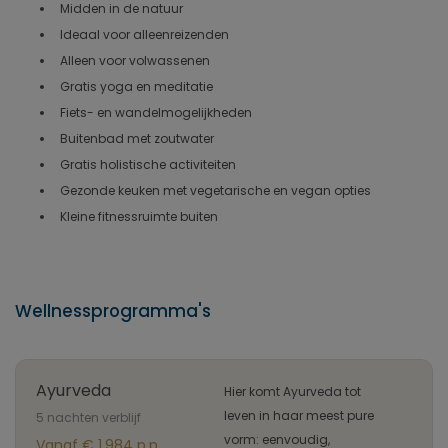
Midden in de natuur
Ideaal voor alleenreizenden
Alleen voor volwassenen
Gratis yoga en meditatie
Fiets- en wandelmogelijkheden
Buitenbad met zoutwater
Gratis holistische activiteiten
Gezonde keuken met vegetarische en vegan opties
Kleine fitnessruimte buiten
Wellnessprogramma's
Ayurveda
Hier komt Ayurveda tot
leven in haar meest pure
5 nachten verblijf
vorm: eenvoudig,
Vanaf € 1.984 p.p.