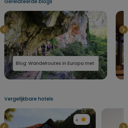
Gerelateerde blogs
uropa en Azie
Blog: Wandelroutes in Europa met kleinschalige r
Vergelijkbare hotels
4