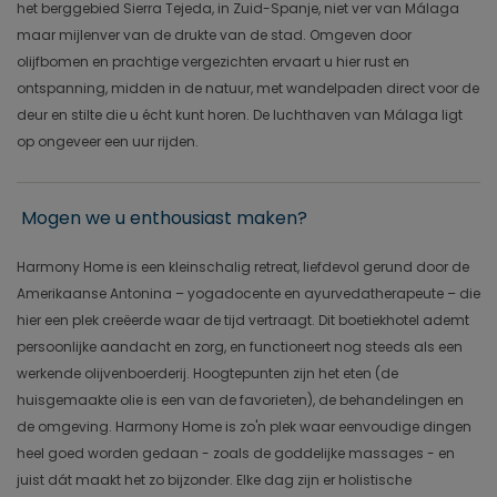
het berggebied Sierra Tejeda, in Zuid-Spanje, niet ver van Málaga
maar mijlenver van de drukte van de stad. Omgeven door
olijfbomen en prachtige vergezichten ervaart u hier rust en
ontspanning, midden in de natuur, met wandelpaden direct voor de
deur en stilte die u écht kunt horen. De luchthaven van Málaga ligt
op ongeveer een uur rijden.
Mogen we u enthousiast maken?
Harmony Home is een kleinschalig retreat, liefdevol gerund door de
Amerikaanse Antonina – yogadocente en ayurvedatherapeute – die
hier een plek creëerde waar de tijd vertraagt. Dit boetiekhotel ademt
persoonlijke aandacht en zorg, en functioneert nog steeds als een
werkende olijvenboerderij. Hoogtepunten zijn het eten (de
huisgemaakte olie is een van de favorieten), de behandelingen en
de omgeving. Harmony Home is zo'n plek waar eenvoudige dingen
heel goed worden gedaan - zoals de goddelijke massages - en
juist dát maakt het zo bijzonder. Elke dag zijn er holistische