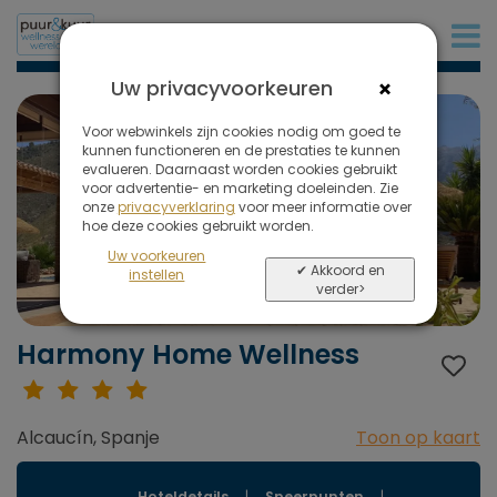
+31 (0)20 573 03 50
×
Uw privacyvoorkeuren
Voor webwinkels zijn cookies nodig om goed te
kunnen functioneren en de prestaties te kunnen
evalueren. Daarnaast worden cookies gebruikt
voor advertentie- en marketing doeleinden. Zie
onze
privacyverklaring
voor meer informatie over
hoe deze cookies gebruikt worden.
Uw voorkeuren
✔ Akkoord en
instellen
verder>
Harmony Home Wellness
Alcaucín, Spanje
Toon op kaart
Hoteldetails
|
Speerpunten
|