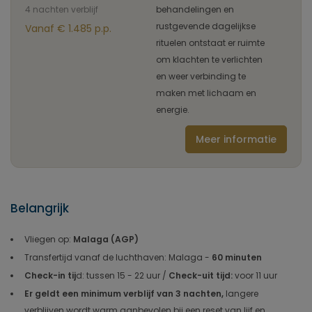
4 nachten verblijf
behandelingen en
rustgevende dagelijkse
Vanaf € 1.485 p.p.
rituelen ontstaat er ruimte
om klachten te verlichten
en weer verbinding te
maken met lichaam en
energie.
Meer informatie
Belangrijk
Vliegen op:
Malaga (AGP)
Transfertijd vanaf de luchthaven: Malaga -
60 minuten
Check-in tij
d: tussen 15 - 22 uur /
Check-uit tijd:
voor 11 uur
Er geldt een minimum verblijf van 3 nachten,
langere
verblijven wordt warm aanbevolen bij een reset van lijf en