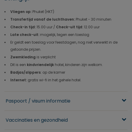
Vliegen op:
Phuket (HKT)
Transfertijd vanaf de luchthaven:
Phuket
- 30 minuten
Check-in tijd:
15.00 uur /
Check-uit tijd:
12.00 uur
Late check-uit:
mogelijk, tegen een toeslag
Er geldt een toeslag voor feestdagen, nog niet verwerkt in de
getoonde prijzen.
Zwemkleding
is verplicht
Dit is een
kindvriendelijk
hotel, kinderen zijn welkom.
Badjas/slippers
: op de kamer
Internet:
gratis
wi-fi in het gehele hotel.
Paspoort / visum informatie
Vaccinaties en gezondheid