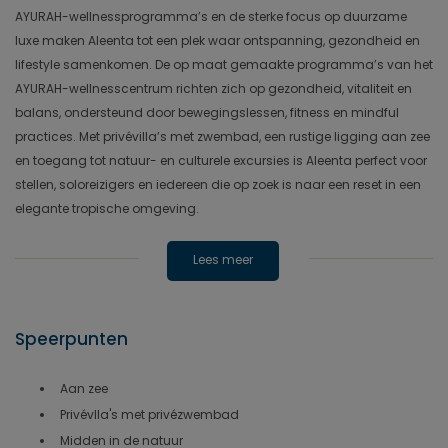
AYURAH-wellnessprogramma’s en de sterke focus op duurzame
luxe maken Aleenta tot een plek waar ontspanning, gezondheid en
lifestyle samenkomen. De op maat gemaakte programma’s van het
AYURAH-wellnesscentrum richten zich op gezondheid, vitaliteit en
balans, ondersteund door bewegingslessen, fitness en mindful
practices. Met privévilla’s met zwembad, een rustige ligging aan zee
en toegang tot natuur- en culturele excursies is Aleenta perfect voor
stellen, soloreizigers en iedereen die op zoek is naar een reset in een
elegante tropische omgeving.
Lees meer
Speerpunten
Aan zee
Privévlla's met privézwembad
Midden in de natuur