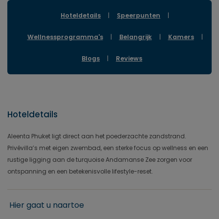
Hoteldetails
|
Speerpunten
|
Wellnessprogramma's
|
Belangrijk
|
Kamers
|
Blogs
|
Reviews
Hoteldetails
Aleenta Phuket ligt direct aan het poederzachte zandstrand.
Privévilla’s met eigen zwembad, een sterke focus op wellness en een
rustige ligging aan de turquoise Andamanse Zee zorgen voor
ontspanning en een betekenisvolle lifestyle-reset.
Hier gaat u naartoe