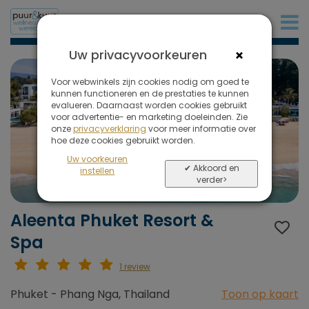
+31 (0)20 573 03 50
×
Uw privacyvoorkeuren
Voor webwinkels zijn cookies nodig om goed te
kunnen functioneren en de prestaties te kunnen
evalueren. Daarnaast worden cookies gebruikt
voor advertentie- en marketing doeleinden. Zie
onze
privacyverklaring
voor meer informatie over
hoe deze cookies gebruikt worden.
Uw voorkeuren
✔ Akkoord en
instellen
verder>
Aleenta Phuket Resort &
Spa
1 review
Phuket - Phang Nga, Thailand
Toon op kaart