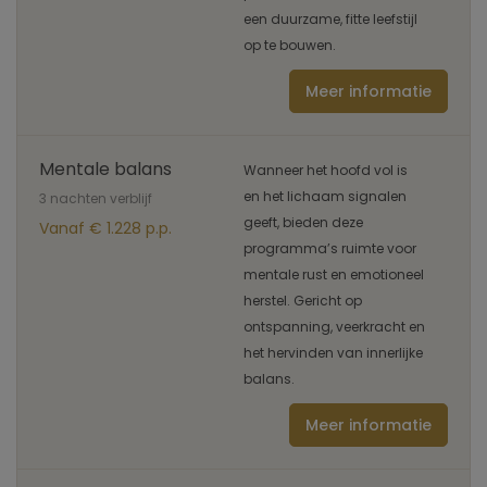
een duurzame, fitte leefstijl
op te bouwen.
Meer informatie
Mentale balans
Wanneer het hoofd vol is
en het lichaam signalen
3 nachten verblijf
geeft, bieden deze
Vanaf € 1.228 p.p.
programma’s ruimte voor
mentale rust en emotioneel
herstel. Gericht op
ontspanning, veerkracht en
het hervinden van innerlijke
balans.
Meer informatie