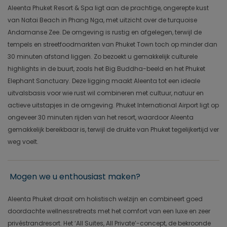
Aleenta Phuket Resort & Spa ligt aan de prachtige, ongerepte kust
van Natai Beach in Phang Nga, met uitzicht over de turquoise
Andamanse Zee. De omgeving is rustig en afgelegen, terwijl de
tempels en streetfoodmarkten van Phuket Town toch op minder dan
30 minuten afstand liggen. Zo bezoekt u gemakkelijk culturele
highlights in de buurt, zoals het Big Buddha-beeld en het Phuket
Elephant Sanctuary. Deze ligging maakt Aleenta tot een ideale
uitvalsbasis voor wie rust wil combineren met cultuur, natuur en
actieve uitstapjes in de omgeving. Phuket International Airport ligt op
ongeveer 30 minuten rijden van het resort, waardoor Aleenta
gemakkelijk bereikbaar is, terwijl de drukte van Phuket tegelijkertijd ver
weg voelt.
Mogen we u enthousiast maken?
Aleenta Phuket draait om holistisch welzijn en combineert goed
doordachte wellnessretreats met het comfort van een luxe en zeer
privéstrandresort. Het ‘All Suites, All Private’-concept, de bekroonde