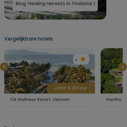
Blog: Healing retreats in Thailand: Hoe vind je jo
Vergelijkbare hotels
5
vanaf € 204 p.p.
TIA Wellness Resort, Vietnam
Haritha Vi