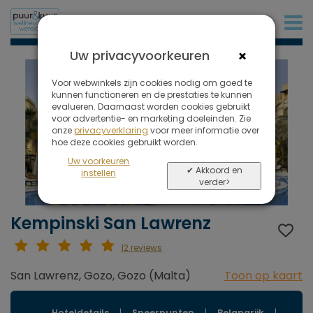
+31 (0)20 573 03 50
×
Uw privacyvoorkeuren
Voor webwinkels zijn cookies nodig om goed te
kunnen functioneren en de prestaties te kunnen
evalueren. Daarnaast worden cookies gebruikt
voor advertentie- en marketing doeleinden. Zie
onze
privacyverklaring
voor meer informatie over
hoe deze cookies gebruikt worden.
Uw voorkeuren
✔ Akkoord en
instellen
verder>
Kempinski San Lawrenz
12 reviews
San Lawrenz, Gozo, Gozo (Malta)
Toon op kaart
Hoteldetails
|
Speerpunten
|
Belangrijk
|