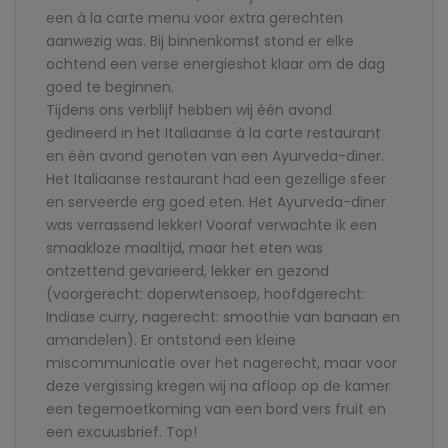
een
à l
a carte menu voor extra gerechten
aanwezig was. Bij binnenkomst stond er elke
ochtend een verse energieshot klaar om de dag
goed te beginnen.
Tijdens ons verblijf hebben wij één avond
gedineerd in het Italiaanse à la carte restaurant
en één avond genoten van een Ayurveda-diner.
Het Italiaanse restaurant had een gezellige sfeer
en serveerde erg goed eten. Het Ayurveda-diner
was verrassend lekker! Vooraf verwachte ik een
smaakloze maaltijd, maar het eten was
ontzettend gevarieerd, lekker en gezond
(voorgerecht: doperwtensoep, hoofdgerecht:
Indiase curry, nagerecht: smoothie van banaan en
amandelen). Er ontstond een kleine
miscommunicatie over het nagerecht, maar voor
deze vergissing kregen wij na afloop op de kamer
een tegemoetkoming van een bord vers fruit en
een excuusbrief. Top!