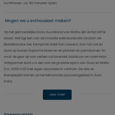
luchthaven: ca. 80 minuten rijden
Mogen we u enthousiast maken?
Op het gemoedelijke Gozo, buureiland van Malta, lijkt de tijd stil te
staan. Hier ligt een van de mooiste wellnessresorts rondom de
Middellandse Zee: Kempinski Hotel San Lawrenz. Kom tot rust en
laad op tussen tropische bloemen en planten en palmbomen. En
snuif de geur op van velden vol lavendel, basilicum en rozemarijn.
Ontspannen kunt u in een van de grootste spa’s van Gozo en Malta
(ca. 2000 m2) met eigen ayurvedisch centrum. De arts en
therapeuten komen uit het befaamde ayurvedagebied in Zuid-
India..
Lees meer
Speerpunten