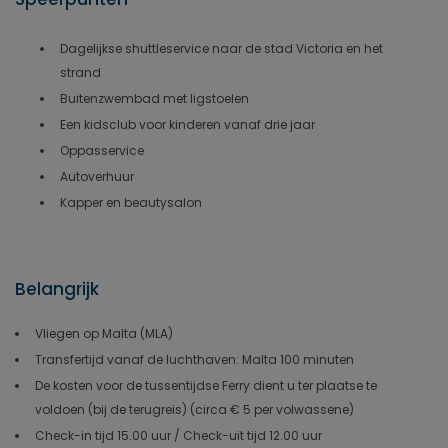
Dagelijkse shuttleservice naar de stad Victoria en het
strand
Buitenzwembad met ligstoelen
Een kidsclub voor kinderen vanaf drie jaar
Oppasservice
Autoverhuur
Kapper en beautysalon
Belangrijk
Vliegen op Malta (MLA)
Transfertijd vanaf de luchthaven: Malta 100 minuten
De kosten voor de tussentijdse Ferry dient u ter plaatse te
voldoen (bij de terugreis) (circa € 5 per volwassene)
Check-in tijd 15.00 uur / Check-uit tijd 12.00 uur