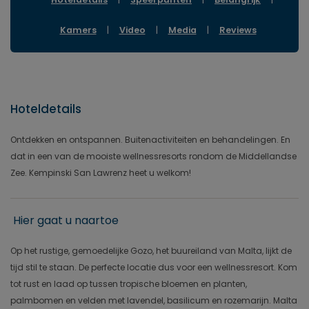
Kamers
|
Video
|
Media
|
Reviews
Hoteldetails
Ontdekken en ontspannen. Buitenactiviteiten en behandelingen. En
dat in een van de mooiste wellnessresorts rondom de Middellandse
Zee. Kempinski San Lawrenz heet u welkom!
Hier gaat u naartoe
Op het rustige, gemoedelijke Gozo, het buureiland van Malta, lijkt de
tijd stil te staan. De perfecte locatie dus voor een wellnessresort. Kom
tot rust en laad op tussen tropische bloemen en planten,
palmbomen en velden met lavendel, basilicum en rozemarijn. Malta