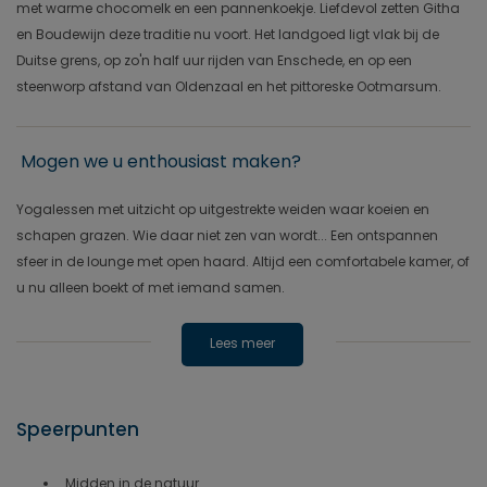
met warme chocomelk en een pannenkoekje. Liefdevol zetten Githa
en Boudewijn deze traditie nu voort. Het landgoed ligt vlak bij de
Duitse grens, op zo'n half uur rijden van Enschede, en op een
steenworp afstand van Oldenzaal en het pittoreske Ootmarsum.
Mogen we u enthousiast maken?
Yogalessen met uitzicht op uitgestrekte weiden waar koeien en
schapen grazen. Wie daar niet zen van wordt... Een ontspannen
sfeer in de lounge met open haard. Altijd een comfortabele kamer, of
u nu alleen boekt of met iemand samen.
Lees meer
Speerpunten
Midden in de natuur