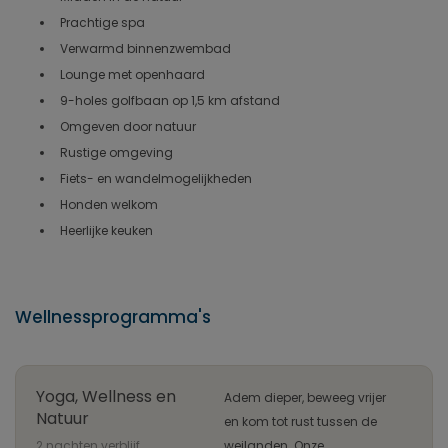
Prachtige spa
Verwarmd binnenzwembad
Lounge met openhaard
9-holes golfbaan op 1,5 km afstand
Omgeven door natuur
Rustige omgeving
Fiets- en wandelmogelijkheden
Honden welkom
Heerlijke keuken
Wellnessprogramma's
Yoga, Wellness en
Adem dieper, beweeg vrijer
Natuur
en kom tot rust tussen de
2 nachten verblijf
weilanden. Onze