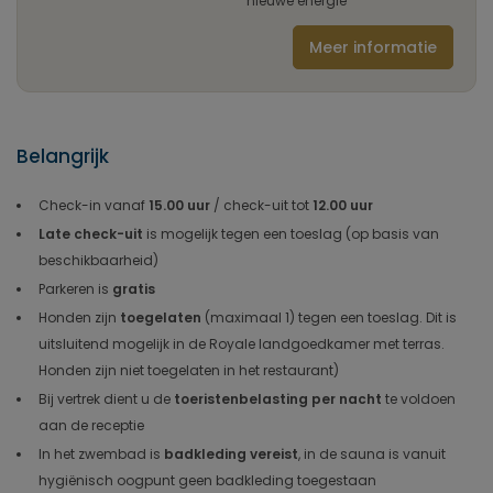
nieuwe energie
Meer informatie
Belangrijk
Check-in vanaf
15.00 uur
/ check-uit tot
12.00 uur
Late check-uit
is mogelijk tegen een toeslag (op basis van
beschikbaarheid)
Parkeren is
gratis
Honden zijn
toegelaten
(maximaal 1) tegen een toeslag. Dit is
uitsluitend mogelijk in de Royale landgoedkamer met terras.
Honden zijn niet toegelaten in het restaurant)
Bij vertrek dient u de
toeristenbelasting per nacht
te voldoen
aan de receptie
In het zwembad is
badkleding vereist
, in de sauna is vanuit
hygiënisch oogpunt geen badkleding toegestaan