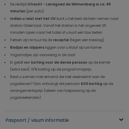
De reistijd
Utrecht - Landgoed de Wilmersberg is ca. 95
minuten
(per auto)
Indien u reist met het OV
kunt u het best de trein nemen naar
station Oldenzaal. Vanaf het station is het ongeveer 25
minuten lopen naar het hotel of u kunt een taxi bellen.
Fietsen zijn te huur bij de
receptie
(tegen een toeslag)
Badjas en slippers
liggen voor u klaar op uw kamer
Yogamatjes zijn aanwezig in de zaal.
Er geldt een
korting voor de derde persoon
op de kamer
(extra bed): 10% korting op de programmaprijs.
Reist u samen met iemand die niet deelneemt aan de
yogalessen? Dan ontvangt die persoon
€30 korting
op de
arrangementsprijs (alleen van toepassing op de
yogaweekenden)
Paspoort / visum informatie