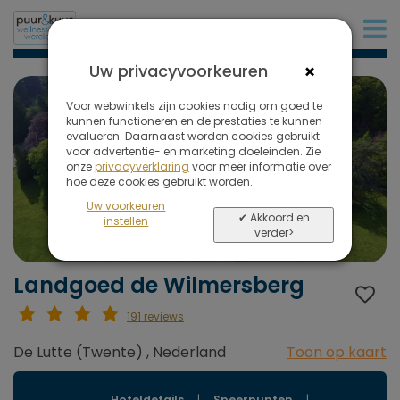
+31 (0)20 573 03 50
×
Uw privacyvoorkeuren
Voor webwinkels zijn cookies nodig om goed te
kunnen functioneren en de prestaties te kunnen
evalueren. Daarnaast worden cookies gebruikt
voor advertentie- en marketing doeleinden. Zie
onze
privacyverklaring
voor meer informatie over
hoe deze cookies gebruikt worden.
Uw voorkeuren
✔ Akkoord en
instellen
verder>
Landgoed de Wilmersberg
191 reviews
De Lutte (Twente) , Nederland
Toon op kaart
Hoteldetails
|
Speerpunten
|