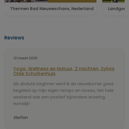
Thermen Bad Nieuweschans, Nederland
Landgoed 
Reviews
13 maart 2026
Yoga, Wellness en Natuur, 2 nachten, Sylvia
Olde Scholtenhuis
Als abolute beginner werd ik als nieuwkomer goed
begeleid op mijn eigen tempo en niveau. Het hele
weekend was een positief bijzondere ervaring.
Hartelijk!
Steffan