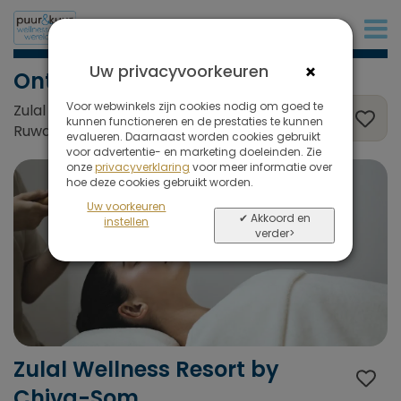
+31 (0)20 573 03 50
×
Uw privacyvoorkeuren
Ontspanning en Anti-stress
Voor webwinkels zijn cookies nodig om goed te
Zulal Wellness Resort by Chiva-Som, Al
kunnen functioneren en de prestaties te kunnen
Ruwais , Qatar
evalueren. Daarnaast worden cookies gebruikt
voor advertentie- en marketing doeleinden. Zie
onze
privacyverklaring
voor meer informatie over
hoe deze cookies gebruikt worden.
Uw voorkeuren
✔ Akkoord en
instellen
verder>
Zulal Wellness Resort by
Chiva-Som