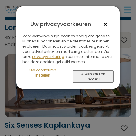
+31 (0)20 573 03 50
×
Uw privacyvoorkeuren
Longevity
Voor webwinkels zijn cookies nodig om goed te
Six Senses Kaplankaya, Milas, Muğla,
kunnen functioneren en de prestaties te kunnen
Bodrum, Turkije
evalueren. Daarnaast worden cookies gebruikt
voor advertentie- en marketing doeleinden. Zie
onze
privacyverklaring
voor meer informatie over
hoe deze cookies gebruikt worden.
Uw voorkeuren
✔ Akkoord en
instellen
verder>
Six Senses Kaplankaya