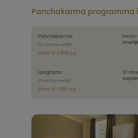
Panchakarma programma in
Panchakarma
Detox-r
innerli
14 nachten verblijf
Vanaf € 3.808 p.p.
Langhana
21-daa
supplem
21 nachten verblijf
Vanaf € 5.386 p.p.