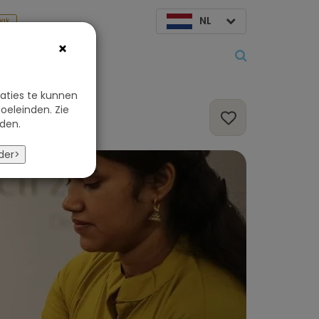
NL
aak
×
Over ons
aties te kunnen
oeleinden. Zie
den.
der>