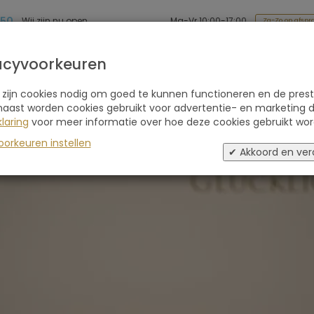
 50
Ma-Vr 10:00-17:00
Wij zijn nu open
Za-Zo op afspr
Soort reis
Retraites
Advies
Blogs
acyvoorkeuren
 zijn cookies nodig om goed te kunnen functioneren en de prest
naast worden cookies gebruikt voor advertentie- en marketing d
laring
voor meer informatie over hoe deze cookies gebruikt wor
tsland
oorkeuren instellen
✔ Akkoord en ver