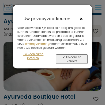
+31 (0)20 573 03 50
×
Uw privacyvoorkeuren
Ayurveda
Voor webwinkels zijn cookies nodig om goed te
Ayurveda Boutique Hotel, Ubud, Bali
kunnen functioneren en de prestaties te kunnen
(Indonesië)
evalueren. Daarnaast worden cookies gebruikt
voor advertentie- en marketing doeleinden. Zie
onze
privacyverklaring
voor meer informatie over
hoe deze cookies gebruikt worden.
Uw voorkeuren
✔ Akkoord en
instellen
verder>
Ayurveda Boutique Hotel