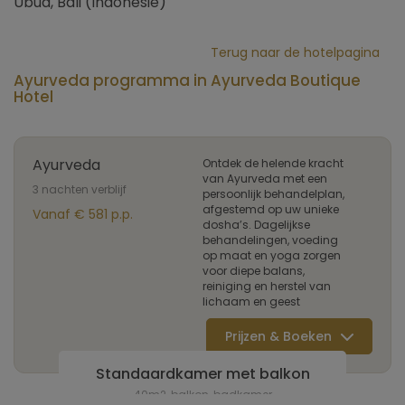
Ubud, Bali (Indonesië)
Terug naar de hotelpagina
Ayurveda programma in Ayurveda Boutique
Hotel
Ayurveda
Ontdek de helende kracht
van Ayurveda met een
3 nachten verblijf
persoonlijk behandelplan,
afgestemd op uw unieke
Vanaf € 581 p.p.
dosha’s. Dagelijkse
behandelingen, voeding
op maat en yoga zorgen
voor diepe balans,
reiniging en herstel van
lichaam en geest
Prijzen & Boeken
Standaardkamer met balkon
40m2, balkon, badkamer