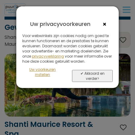
+31 (0)20 573 03 50
×
Uw privacyvoorkeuren
Gewichtsverlies
Voor webwinkels zijn cookies nodig om goed te
Shanti Maurice Resort & Spa, Mauritius,
kunnen functioneren en de prestaties te kunnen
Mauritius
evalueren. Daarnaast worden cookies gebruikt
voor advertentie- en marketing doeleinden. Zie
onze
privacyverklaring
voor meer informatie over
hoe deze cookies gebruikt worden.
Uw voorkeuren
✔ Akkoord en
instellen
verder>
Shanti Maurice Resort &
Spa