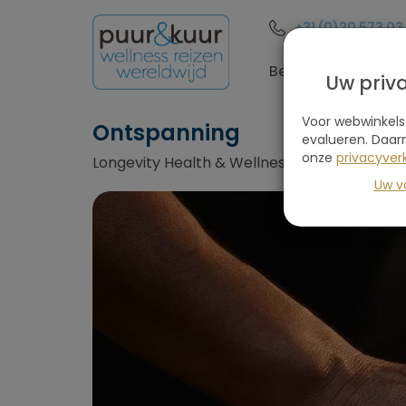
+31 (0)20 573 03
Bestemmingen
Uw priv
Voor webwinkels
Ontspanning
evalueren. Daar
onze
privacyverk
Longevity Health & Wellness Hotel, Alvor, Fa
Uw v