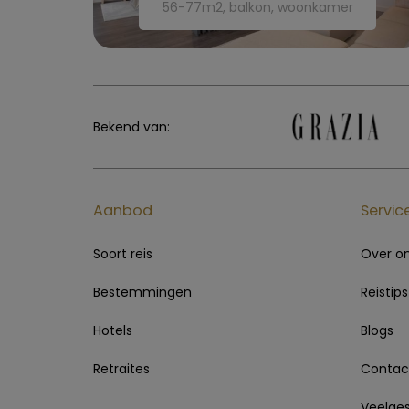
56-77m2, balkon, woonkamer
Bekend van:
Aanbod
Servic
Soort reis
Over o
Bestemmingen
Reistips
Hotels
Blogs
Retraites
Contac
Veelges