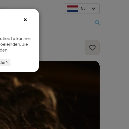
NL
aak
×
Over ons
aties te kunnen
oeleinden. Zie
den.
der>