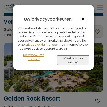
+31 (0)20 573 03 50
×
Uw privacyvoorkeuren
Verblijf zonder programma
Voor webwinkels zijn cookies nodig om goed te
Golden Rock Resort, Sint Eustatius, Sint
kunnen functioneren en de prestaties te kunnen
Eustatius
evalueren. Daarnaast worden cookies gebruikt
voor advertentie- en marketing doeleinden. Zie
onze
privacyverklaring
voor meer informatie over
hoe deze cookies gebruikt worden.
Uw voorkeuren
✔ Akkoord en
instellen
verder>
Golden Rock Resort