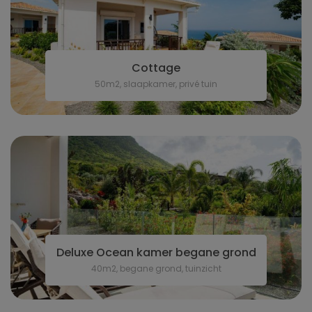
Cottage
50m2, slaapkamer, privé tuin
Deluxe Ocean kamer begane grond
40m2, begane grond, tuinzicht