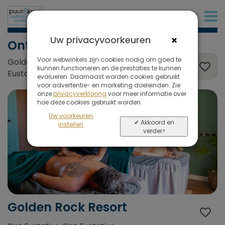
+31 (0)20 573 03 50
×
Uw privacyvoorkeuren
Ontspanning
Voor webwinkels zijn cookies nodig om goed te
Golden Rock Resort, Sint Eustatius, Sint
kunnen functioneren en de prestaties te kunnen
Eustatius
evalueren. Daarnaast worden cookies gebruikt
voor advertentie- en marketing doeleinden. Zie
onze
privacyverklaring
voor meer informatie over
hoe deze cookies gebruikt worden.
Uw voorkeuren
✔ Akkoord en
instellen
verder>
Golden Rock Resort