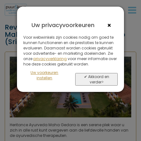
+31 (0)20 573 03 50
×
Uw privacyvoorkeuren
Reviews van Heritance Ayurveda
Maha Gedara, Beruwela, Colombo
Voor webwinkels zijn cookies nodig om goed te
(Sri Lanka)
kunnen functioneren en de prestaties te kunnen
evalueren. Daarnaast worden cookies gebruikt
voor advertentie- en marketing doeleinden. Zie
onze
privacyverklaring
voor meer informatie over
hoe deze cookies gebruikt worden.
Uw voorkeuren
✔ Akkoord en
instellen
verder>
Heritance Ayurveda Maha Gedara is een serene plek waar u
zich in alle rust kunt overgeven aan de liefdevolle handen van
de ayurvedische therapeuten.