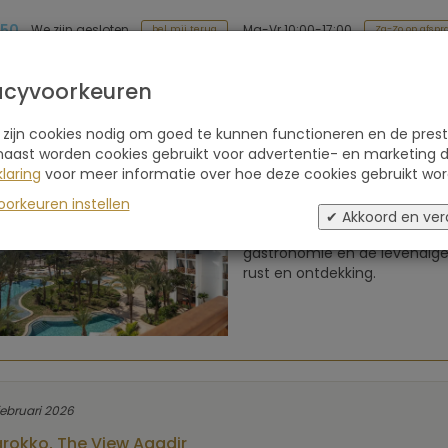
 50
Ma-Vr 10:00-17:00
We zijn gesloten
Za-Zo op afspr
bel mij terug
Soort reis
Retraites
Advies
Blogs
acyvoorkeuren
 zijn cookies nodig om goed te kunnen functioneren en de prest
iews van The View Agadir (Marokko)
naast worden cookies gebruikt voor advertentie- en marketing d
laring
voor meer informatie over hoe deze cookies gebruikt wor
oorkeuren instellen
Aan een van de mooiste stra
✔ Akkoord en ver
toegang tot de zee, een verfi
gastronomie en de levendige 
rust en ontdekking.
februari 2026
rokko, The View Agadir