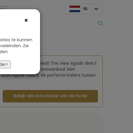
NL
aak
×
Over ons
aties te kunnen
oeleinden. Zie
den.
nden van Marokko biedt The View Agadir direct
der>
jnde spa en rijk wellnessaanbod. Met
stad Agadir vlakbij: de perfecte balans tussen
Bekijk alle informatie van dit hotel