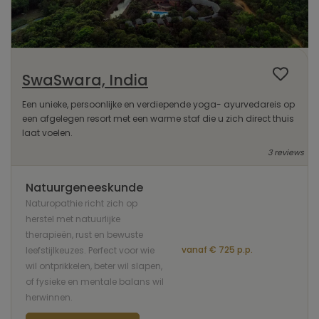
SwaSwara, India
Een unieke, persoonlijke en verdiepende yoga- ayurvedareis op
een afgelegen resort met een warme staf die u zich direct thuis
laat voelen.
3 reviews
Natuurgeneeskunde
Naturopathie richt zich op
herstel met natuurlijke
therapieën, rust en bewuste
vanaf € 725 p.p.
leefstijlkeuzes. Perfect voor wie
wil ontprikkelen, beter wil slapen,
of fysieke en mentale balans wil
herwinnen.