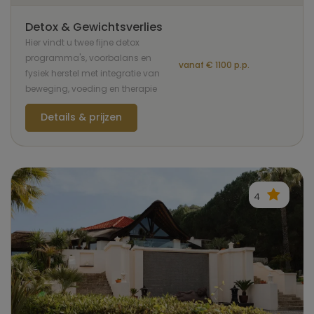
Detox & Gewichtsverlies
Hier vindt u twee fijne detox
programma's, voorbalans en
vanaf € 1100 p.p.
fysiek herstel met integratie van
beweging, voeding en therapie
Details & prijzen
4