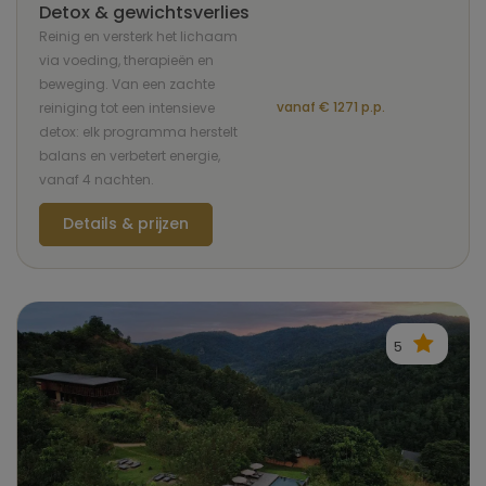
Detox & gewichtsverlies
Reinig en versterk het lichaam
via voeding, therapieën en
beweging. Van een zachte
vanaf € 1271 p.p.
reiniging tot een intensieve
detox: elk programma herstelt
balans en verbetert energie,
vanaf 4 nachten.
Details & prijzen
5