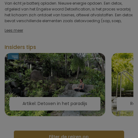
Van écht je batterij opladen. Nieuwe energie opdoen. Een detox,
past: sapvasten, mild vasten, Buchinger-vasten, raw food, Mayr-
lichaam de rust krijgt om te herstellen en weer te voelen wat het
Type hotel
afgeleid van het Engelse woord Detoxification, is het proces waarbij
detox of ayurveda. Er zijn veel overeenkomsten maar elke kuur heeft
het lichaam zich ontdoet van toxines, oftewel afvalstoffen. Een detox
zijn eigen vorm en structuur. Met een sapvastendetox ontgift u de
bevat verschillende elementen zoals detoxvoeding (sap, soep,
lever. Door mild te vasten volgens de Mayr-methode optimaliseert u
Hotelfaciliteiten
Lees meer
Sportfaciliteiten
Insiders tips
Restaurant & keuken
Wellness & spa
Toepassen
Artikel: Detoxen in het paradijs
Rev
Filter de reizen op