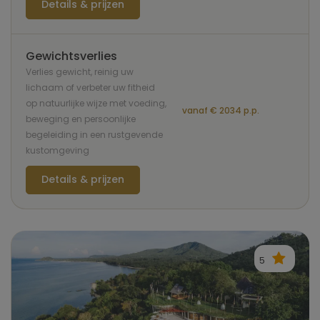
Details & prijzen
Gewichtsverlies
Verlies gewicht, reinig uw
lichaam of verbeter uw fitheid
op natuurlijke wijze met voeding,
vanaf € 2034 p.p.
beweging en persoonlijke
begeleiding in een rustgevende
kustomgeving
Details & prijzen
5