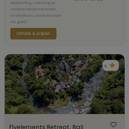
begeleiding, coaching en
ontspannende therapieën
ondersteunt u zowel lichaam
als geest
Details & prijzen
5
Fivelements Retreat, Bali