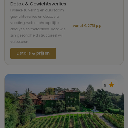
Detox & Gewichtsverlies
Fysieke zuivering en duurzaam
gewichtsverlies en detox via
voeding, wetenschappelijke
vanaf € 2718 p.p.
analyse en therapieën. Voor wie
zijn gezondheid structureel wil
verbeteren.
Details & prijzen
5