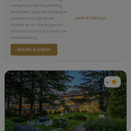
met persoonlijke begeleiding,
therapieën, gezonde voeding en
vanaf € 2492 p.p.
slaaptechnologie. Bereik
vitaliteit en uw ideale gewicht
met spa, training en holistische
ondersteuning
Details & prijzen
5