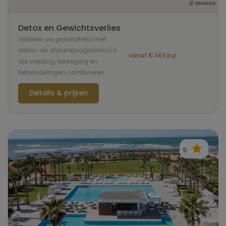
8 reviews
Detox en Gewichtsverlies
Verbeter uw gezondheid met
detox- en afslankprogramma’s
vanaf € 1411 p.p.
die voeding, beweging en
behandelingen combineren.
Details & prijzen
5