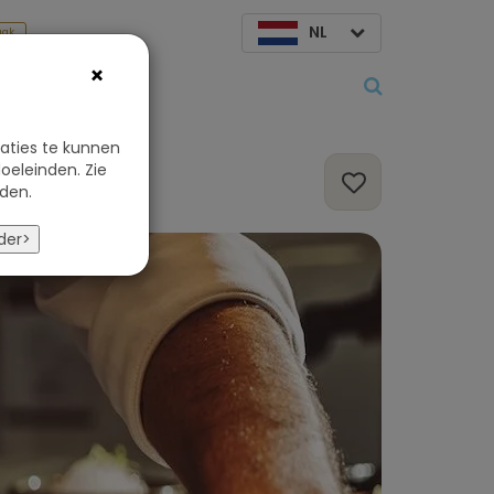
NL
aak
×
Over ons
aties te kunnen
oeleinden. Zie
den.
der>