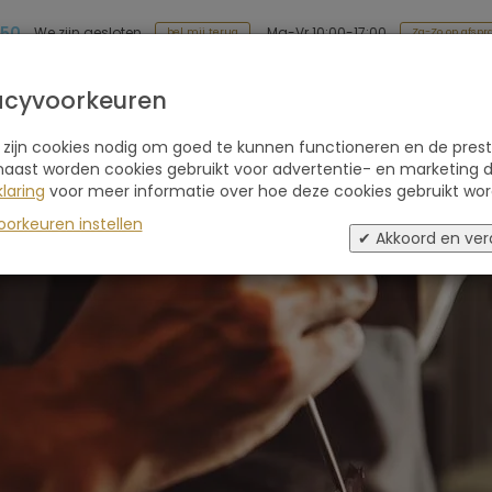
 50
Ma-Vr 10:00-17:00
We zijn gesloten
Za-Zo op afspr
bel mij terug
Soort reis
Retraites
Advies
Blogs
acyvoorkeuren
 zijn cookies nodig om goed te kunnen functioneren en de prest
naast worden cookies gebruikt voor advertentie- en marketing d
laring
voor meer informatie over hoe deze cookies gebruikt wor
oorkeuren instellen
✔ Akkoord en ver