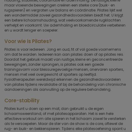
houding, stabiliteit, coördinatie en ademhaling. De rustige, kleine
maar vloeiende bewegingen creëren een sterke core (buik- en
rugspieren) en vergroten uw balans en coördinatie. Pilates lijkt wel
een wondermiddel zoveel gezondheidsvoordelen biedt het. U krijgt
een betere lichaamshouding, wat veelvoorkomende rugklachten
verhelpt en voorkomt. Uw ademhaling en bloedcirculatie verbeteren
en u wordt leniger en soepeler.
Voor wie is Pilates?
Pilates is voor iedereen. Jong en oud, fit of vol goede voornemens
om dat te worden. Iedereen kan aan pilates doen of op pilates reis.
Doordat het gebruik maakt van rustige, kleine en geconcentreerde
bewegingen, zonder sprongen, is pilates ook een goede
trainingsvorm voor blessuregevoelige mensen, onervaren sporters,
mensen met veel overgewicht of sporters op leeftijd.
Fysiotherapeuten wereldwijd erkennen de gezondheidsvoordelen
van pilates tijdens revalidatie of bij de behandeling van chronische
aandoeningen als aanvulling op de reguliere behandeling.
Core-stability
Pilates kunt u doen op een mat, dan gebruikt u de eigen
lichaamsweerstand, of met pilatesapparaten. Het is een hele
effectieve workout om alle spieren in het lichaam zowel te versterken
als te versoepelen. Maar de ster van de show is de core, oftewel de
rug- en buik- en bekkenspieren. Tijdens elke pilatesoefening spant u