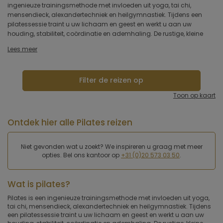
ingenieuze trainingsmethode met invloeden uit yoga, tai chi,
een betere lichaamshouding, wat veelvoorkomende rugklachten
Type hotel
mensendieck, alexandertechniek en heilgymnastiek. Tijdens een
verhelpt en voorkomt. Uw ademhaling en bloedcirculatie verbeteren
pilatessessie traint u uw lichaam en geest en werkt u aan uw
houding, stabiliteit, coördinatie en ademhaling. De rustige, kleine
Hotelfaciliteiten
Lees meer
Sportfaciliteiten
Filter de reizen op
Restaurant & keuken
Toon op kaart
Wellness & spa
Ontdek hier alle Pilates reizen
Toepassen
Niet gevonden wat u zoekt? We inspireren u graag met meer
opties. Bel ons kantoor op
+31 (0)20 573 03 50
.
Wat is pilates?
Pilates is een ingenieuze trainingsmethode met invloeden uit yoga,
tai chi, mensendieck, alexandertechniek en heilgymnastiek. Tijdens
een pilatessessie traint u uw lichaam en geest en werkt u aan uw