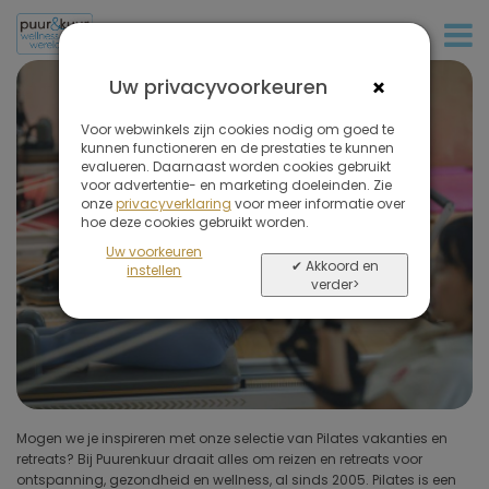
+31 (0)20 573 03 50
Filter
de
×
Uw privacyvoorkeuren
reizen
Pilates reizen & Retreats
op
Voor webwinkels zijn cookies nodig om goed te
kunnen functioneren en de prestaties te kunnen
Balans. Core. Kracht.
evalueren. Daarnaast worden cookies gebruikt
voor advertentie- en marketing doeleinden. Zie
onze
privacyverklaring
voor meer informatie over
Verwijder
hoe deze cookies gebruikt worden.
alle
Uw voorkeuren
filters
✔ Akkoord en
instellen
verder>
Soort reis
(1 geselecteerd)
Bestemmingen
Prijs (exclusief vlucht)
Mogen we je inspireren met onze selectie van Pilates vakanties en
maar vloeiende bewegingen creëren een sterke core (buik- en
retreats? Bij Puurenkuur draait alles om reizen en retreats voor
rugspieren) en vergroten uw balans en coördinatie. Pilates lijkt wel
Omgeving hotel
ontspanning, gezondheid en wellness, al sinds 2005. Pilates is een
een wondermiddel zoveel gezondheidsvoordelen biedt het. U krijgt