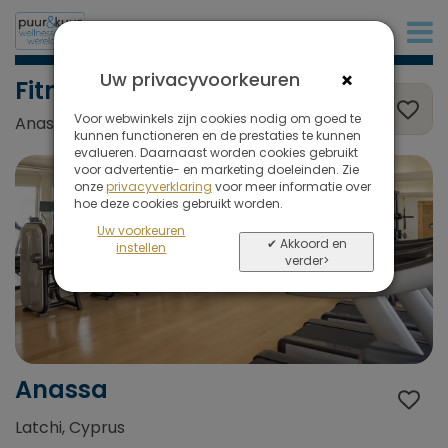
+31 (0)20 573 03 50
×
Uw privacyvoorkeuren
Fitness
Voor webwinkels zijn cookies nodig om goed te
Anassa, Latchi, Cyprus
kunnen functioneren en de prestaties te kunnen
evalueren. Daarnaast worden cookies gebruikt
voor advertentie- en marketing doeleinden. Zie
onze
privacyverklaring
voor meer informatie over
hoe deze cookies gebruikt worden.
Uw voorkeuren
✔ Akkoord en
instellen
verder>
Anassa
Latchi, Cyprus