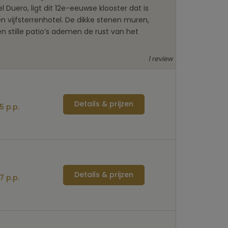
el Duero, ligt dit 12e-eeuwse klooster dat is
 vijfsterrenhotel. De dikke stenen muren,
 stille patio’s ademen de rust van het
1 review
Details & prijzen
5 p.p.
Details & prijzen
7 p.p.