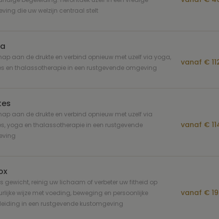
ing die uw welzijn centraal stelt
a
ap aan de drukte en verbind opnieuw met uzelf via yoga,
vanaf € 112
es en thalassotherapie in een rustgevende omgeving
tes
ap aan de drukte en verbind opnieuw met uzelf via
vanaf € 11
es, yoga en thalassotherapie in een rustgevende
ving
ox
es gewicht, reinig uw lichaam of verbeter uw fitheid op
vanaf € 19
rlijke wijze met voeding, beweging en persoonlijke
leiding in een rustgevende kustomgeving