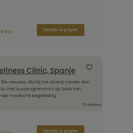
Details & prijzen
3 p.p.
ellness Clinic, Spanje
 19e-eeuwse villa bij het strand, minder dan
cia, met kuurprogramma's op basis van
onder medische begeleiding.
12 reviews
Details & prijzen
7 p.p.