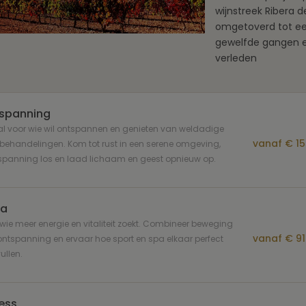
wijnstreek Ribera d
omgetoverd tot een
gewelfde gangen en
verleden
spanning
l voor wie wil ontspannen en genieten van weldadige
vanaf € 15
ehandelingen. Kom tot rust in een serene omgeving,
spanning los en laad lichaam en geest opnieuw op.
a
wie meer energie en vitaliteit zoekt. Combineer beweging
vanaf € 91
ntspanning en ervaar hoe sport en spa elkaar perfect
llen.
ness