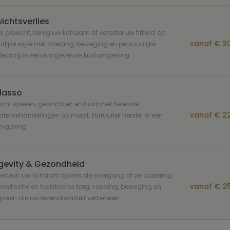
ichtsverlies
es gewicht, reinig uw lichaam of verbeter uw fitheid op
vanaf € 20
rlijke wijze met voeding, beweging en persoonlijke
leiding in een rustgevende kustomgeving
lasso
cht spieren, gewrichten en huid met helende
vanaf € 22
terbehandelingen op maat. Natuurlijk herstel in een
mgeving
gevity & Gezondheid
rsteun uw lichaam tijdens de overgang of veroudering
vanaf € 25
edische en holistische zorg, voeding, beweging en
pieën die uw levenskwaliteit verbeteren