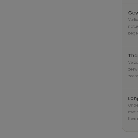
Gew
Verli
natuu
bege
Tha
Verza
zeewa
zeeo
Lon
Onde
met m
thera