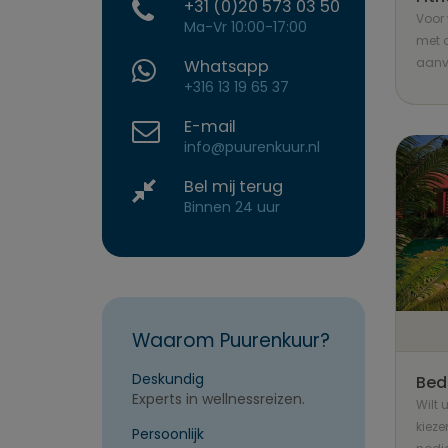
+31 (0)20 573 03 50
Voor 
Ma-Vr 10:00-17:00
met o
aanvu
Whatsapp
+316 13 19 65 37
E-mail
info@puurenkuur.nl
Bel mij terug
Binnen 24 uur
Waarom Puurenkuur?
Deskundig
Bed
Experts in wellnessreizen.
Wilt 
kieze
Persoonlijk