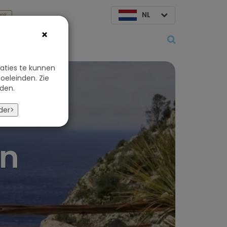
NL
aak
×
Over ons
aties te kunnen
oeleinden. Zie
den.
n
der>
in