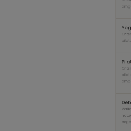
omgev
Yog
Ontsn
pilat
Pila
Ontsn
pilat
omge
Det
Verli
natuu
bege