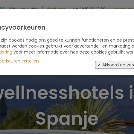
 50
Ma-Vr 10:00-17:00
We zijn gesloten
Za-Zo op afspr
bel mij terug
Soort reis
Retraites
Advies
Blogs
acyvoorkeuren
 zijn cookies nodig om goed te kunnen functioneren en de prest
naast worden cookies gebruikt voor advertentie- en marketing d
laring
voor meer informatie over hoe deze cookies gebruikt wor
Luxe retreats e
oorkeuren instellen
✔ Akkoord en ver
ellnesshotels 
Spanje