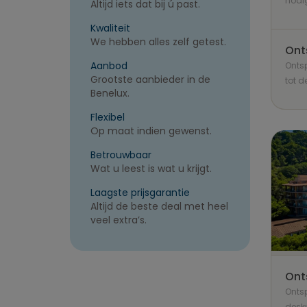
nodig
Altijd iets dat bij ú past.
Kwaliteit
We hebben alles zelf getest.
Ont
Aanbod
Onts
Grootste aanbieder in de
tot d
Benelux.
Flexibel
Op maat indien gewenst.
Betrouwbaar
Wat u leest is wat u krijgt.
Laagste prijsgarantie
Altijd de beste deal met heel
veel extra’s.
Ont
Ontsp
desku