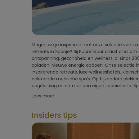
vlucht)
Omgeving
hotel
Mogen we je inspireren met onze selectie van luxe
grote aanbod in gezondheids- en wellnessretreats 
Type hotel
retreats in Spanje? Bij Puurenkuur draait alles om
zoals sport, yoga, pilates, mindfulness, medit
ontspanning, gezondheid en wellness, al sinds 2005
stressreductie, ontspanning, ayurveda, afslanken o
Hotelfaciliteiten
opladen. Nieuwe energie opdoen. Onze selectie in
klimaat, mediterraans eten, prachtige natuur, war
inspirerende retreats, luxe wellnesshotels, kleins
lange kustlijn maken Spanje tot dé beste
bekroonde medische spa's. Op bijzondere plekken
Sportfaciliteiten
begeleiding en elk met een eigen specialisme. S
Lees meer
Restaurant &
keuken
Insiders tips
Wellness & spa