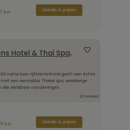
Details & prijzen
7 p.p.
ns Hotel & Thai Spa,
 Dit ruime luxe vijfsterrenhotel geeft een échte
g met een eersteklas Thaise spa, weelderige
n alle denkbare voorzieningen.
22 reviews
Details & prijzen
3 p.p.