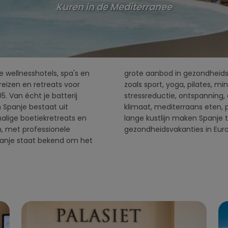
Kuren in de Mediterranee
 wellnesshotels, spa's en
met verschillende thema's
 reizen en retreats voor
atie, mentale balans,
. Van écht je batterij
f detox. Het heerlijke
 Spanje bestaat uit
mwaterbronnen en een
chalige boetiekretreats en
mming in wellness- en
, met professionele
gezondheidsvakanties in Eur
panje staat bekend om het