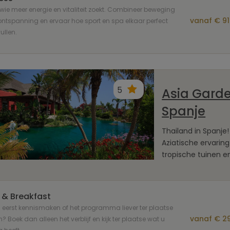
wie meer energie en vitaliteit zoekt. Combineer beweging
vanaf € 91
ntspanning en ervaar hoe sport en spa elkaar perfect
llen.
5
Asia Garde
Spanje
Thailand in Spanje!
Aziatische ervarin
tropische tuinen e
 & Breakfast
u eerst kennismaken of het programma liever ter plaatse
vanaf € 29
n? Boek dan alleen het verblijf en kijk ter plaatse wat u