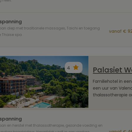
 heeft
spanning
pan diep met traditionele massages, Taichi en toegang
vanaf € 92
e Thaise spa
4
Palasiet W
Familiehotel in een
een uur van Valen
thalassotherapie 
spanning
an en herstel met thalassotherapie, gezonde voeding en
vanaf € 46
ndige begeleiding. Herontdek uzelf in een vredige