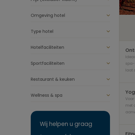
Omgeving hotel
Type hotel
Hotelfaciliteiten
Ont
Ideaa
Sportfaciliteiten
spa-b
laat 
Restaurant & keuken
Yog
Wellness & spa
Voor 
met o
aanvu
Wij helpen u graag
Fit