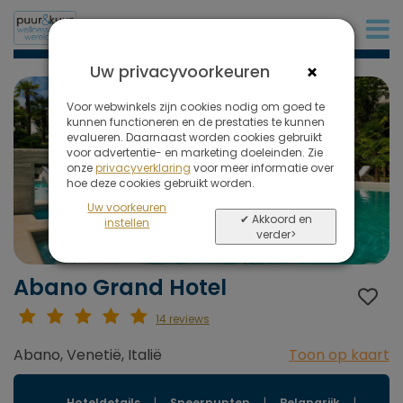
+31 (0)20 573 03 50
×
Uw privacyvoorkeuren
Voor webwinkels zijn cookies nodig om goed te
kunnen functioneren en de prestaties te kunnen
evalueren. Daarnaast worden cookies gebruikt
voor advertentie- en marketing doeleinden. Zie
onze
privacyverklaring
voor meer informatie over
hoe deze cookies gebruikt worden.
Uw voorkeuren
✔ Akkoord en
instellen
verder>
Abano Grand Hotel
14 reviews
Abano, Venetië, Italië
Toon op kaart
Hoteldetails
|
Speerpunten
|
Belangrijk
|