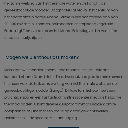
heilzame werking van het thermale water en de Fanghi, de
geneeskrachtige modder. Dit tophotel ligt vlakbij het centrum van
het charmante plaatsje Abano Terme in een schitterend park van
20.000 m2 met olijfbomen, palmbomen en tropische vegetatie.
Padua ligt 11 km verderop en het Marco Polo vliegveld in Venetië is
circa een uurtje rijden.
Mogen we u enthousiast maken?
Meer dan tweehonderd thermische bronnen telt het Italiaanse
kuuroord Abano Grand Hotel. En al tweeduizend jaar komen mensen
hierheen voor de heilzame werking van het thermale water, en de
geneeskrachtige modder (fango). Dit luxe familiehotel heeft een
prachtige spa en een fantastisch wellnesscenter met drie heilzame
thermaalbaden. U kunt diverse kuurprogramma’s volgen: om te
ontspannen of juist met een focus op detox, gewichtsverlies,
antistress of - dé specialiteit - anti-aging.