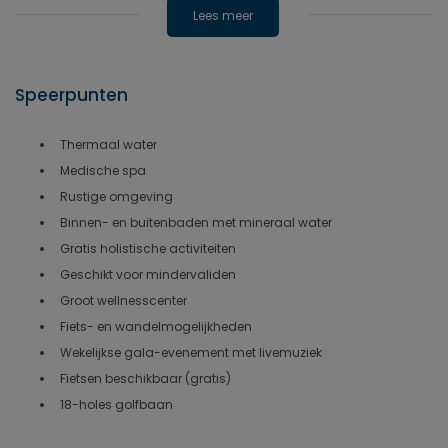
Lees meer
Speerpunten
Thermaal water
Medische spa
Rustige omgeving
Binnen- en buitenbaden met mineraal water
Gratis holistische activiteiten
Geschikt voor mindervaliden
Groot wellnesscenter
Fiets- en wandelmogelijkheden
Wekelijkse gala-evenement met livemuziek
Fietsen beschikbaar (gratis)
18-holes golfbaan