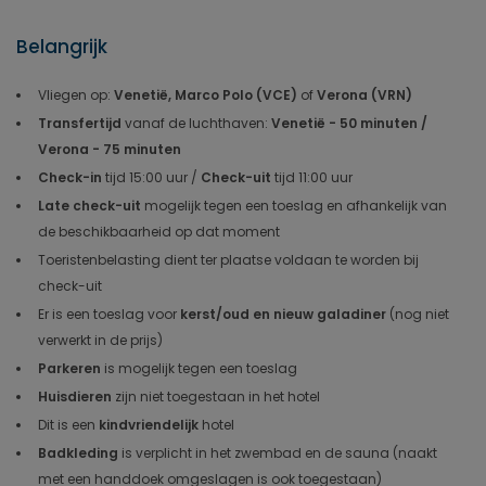
Belangrijk
Vliegen op:
Venetië, Marco Polo (VCE)
of
Verona (VRN)
Transfertijd
vanaf de luchthaven:
Venetië - 50 minuten /
Verona - 75 minuten
Check-in
tijd 15:00 uur /
Check-uit
tijd 11:00 uur
Late check-uit
mogelijk tegen een toeslag en afhankelijk van
de beschikbaarheid op dat moment
Toeristenbelasting dient ter plaatse voldaan te worden bij
check-uit
Er is een toeslag voor
kerst/oud en nieuw galadiner
(nog niet
verwerkt in de prijs)
Parkeren
is mogelijk tegen een toeslag
Huisdieren
zijn niet toegestaan in het hotel
Dit is een
kindvriendelijk
hotel
Badkleding
is verplicht in het zwembad en de sauna (naakt
met een handdoek omgeslagen is ook toegestaan)