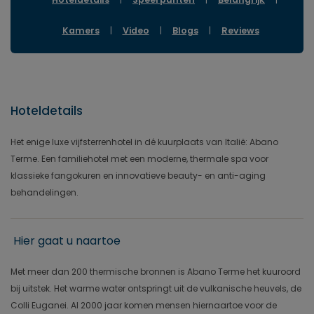
Kamers
|
Video
|
Blogs
|
Reviews
Hoteldetails
Het enige luxe vijfsterrenhotel in dé kuurplaats van Italië: Abano
Terme. Een familiehotel met een moderne, thermale spa voor
klassieke fangokuren en innovatieve beauty- en anti-aging
behandelingen.
Hier gaat u naartoe
Met meer dan 200 thermische bronnen is Abano Terme het kuuroord
bij uitstek. Het warme water ontspringt uit de vulkanische heuvels, de
Colli Euganei. Al 2000 jaar komen mensen hiernaartoe voor de