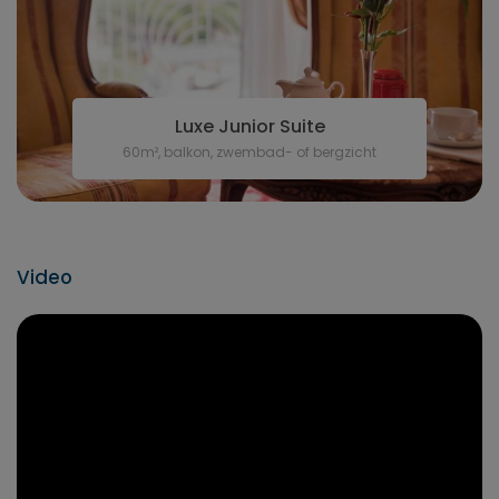
Luxe Junior Suite
60m², balkon, zwembad- of bergzicht
Video