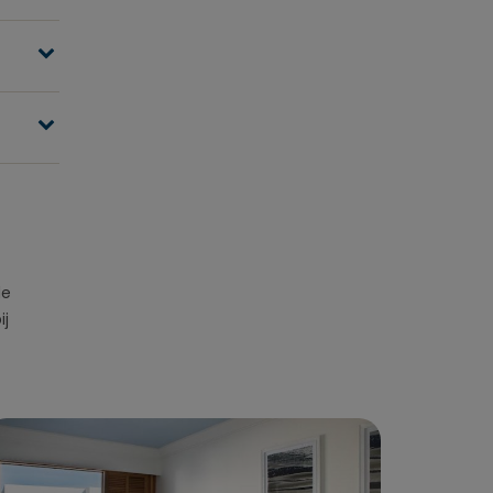
de
ij