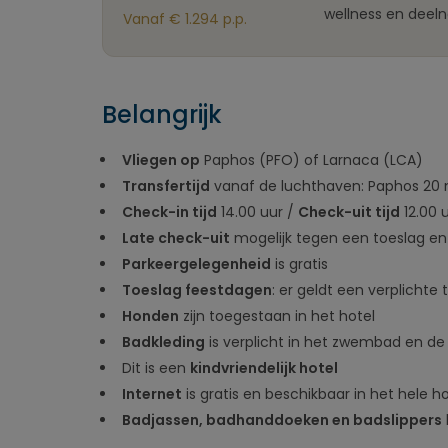
wellness en deel
Vanaf € 1.294 p.p.
Belangrijk
Vliegen op
Paphos (PFO) of Larnaca (LCA)
Transfertijd
vanaf de luchthaven: Paphos 20 
Check-in tijd
14.00 uur /
Check-uit tijd
12.00 
Late check-uit
mogelijk tegen een toeslag en
Parkeergelegenheid
is gratis
Toeslag feestdagen
: er geldt een verplichte
Honden
zijn toegestaan in het hotel
Badkleding
is verplicht in het zwembad en d
Dit is een
kindvriendelijk hotel
Internet
is gratis en beschikbaar in het hele 
Badjassen, badhanddoeken en badslippers