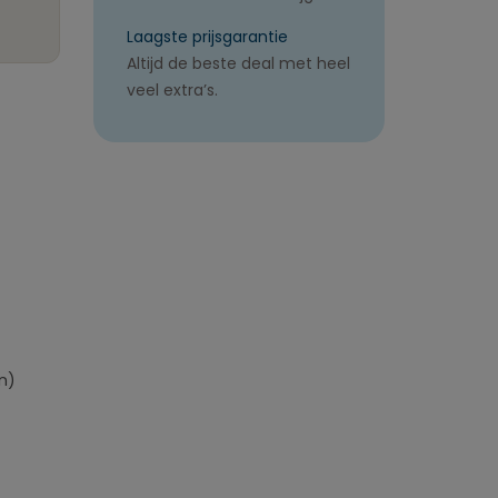
Laagste prijsgarantie
Altijd de beste deal met heel
veel extra’s.
n)