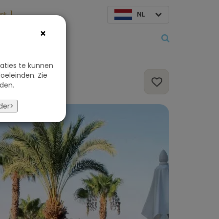
NL
aak
×
Over ons
aties te kunnen
oeleinden. Zie
den.
der>