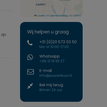
Leaflet
|
©
OpenStreetMap
|
©
CARTO
Wij helpen u graag
zijn
+31 (0)20 573 03 50
Ma-Vr 10:00-17:00
Whatsapp
+316 13 19 65 37
E-mail
info@puurenkuur.nl
Bel mij terug
Binnen 24 uur