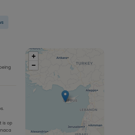
ws
+
−
being
s.
t is op
arnaca