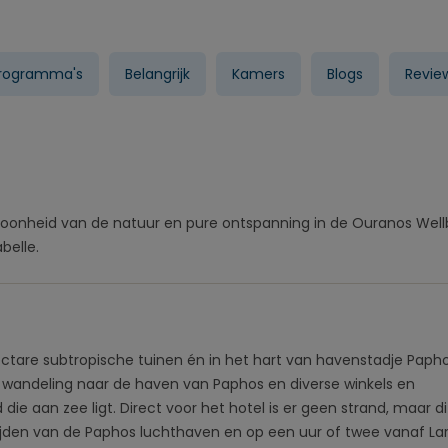
programma's
Belangrijk
Kamers
Blogs
Revie
hoonheid van de natuur en pure ontspanning in de Ouranos Well
belle.
ectare subtropische tuinen én in het hart van havenstadje Papho
rte wandeling naar de haven van Paphos en diverse winkels en
 die aan zee ligt. Direct voor het hotel is er geen strand, maar di
 rijden van de Paphos luchthaven en op een uur of twee vanaf L