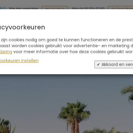
 50
Ma-Vr 10:00-17:00
We zijn gesloten
Za-Zo op afspr
bel mij terug
Soort reis
Retraites
Advies
Blogs
acyvoorkeuren
 zijn cookies nodig om goed te kunnen functioneren en de prest
ews
naast worden cookies gebruikt voor advertentie- en marketing d
laring
voor meer informatie over hoe deze cookies gebruikt wor
oorkeuren instellen
✔ Akkoord en ver