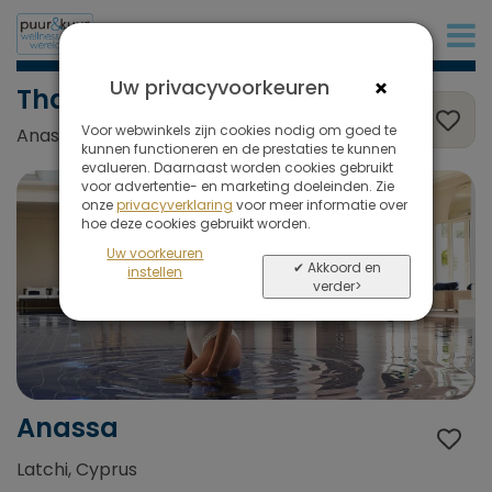
+31 (0)20 573 03 50
×
Uw privacyvoorkeuren
Thalasso
Voor webwinkels zijn cookies nodig om goed te
Anassa, Latchi, Cyprus
kunnen functioneren en de prestaties te kunnen
evalueren. Daarnaast worden cookies gebruikt
voor advertentie- en marketing doeleinden. Zie
onze
privacyverklaring
voor meer informatie over
hoe deze cookies gebruikt worden.
Uw voorkeuren
✔ Akkoord en
instellen
verder>
Anassa
Latchi, Cyprus