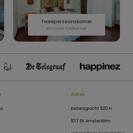
Tweepersoonskamer
en-suite badkamer
e
Adres
ns
Keizersgracht 520 H
1017 EK Amsterdam