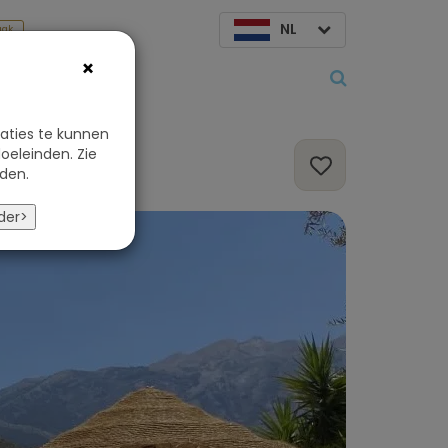
NL
aak
×
Over ons
aties te kunnen
oeleinden. Zie
den.
der>