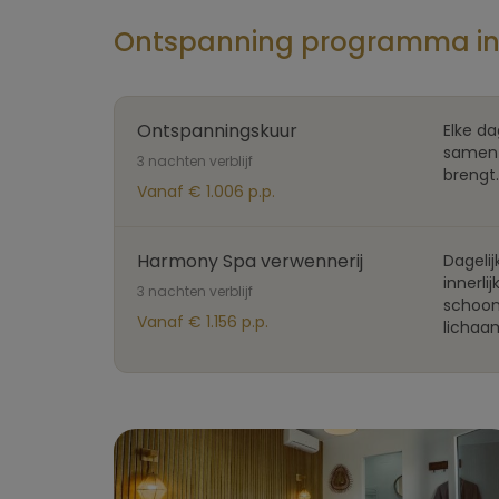
Ontspanning programma in
Ontspanningskuur
Elke da
samen 
3 nachten verblijf
brengt.
Vanaf € 1.006 p.p.
Harmony Spa verwennerij
Dageli
innerli
3 nachten verblijf
schoon
Vanaf € 1.156 p.p.
lichaa