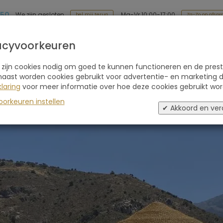
 50
Ma-Vr 10:00-17:00
We zijn gesloten
Za-Zo op afspr
bel mij terug
Soort reis
Retraites
Advies
Blogs
acyvoorkeuren
 zijn cookies nodig om goed te kunnen functioneren en de prest
naast worden cookies gebruikt voor advertentie- en marketing d
laring
voor meer informatie over hoe deze cookies gebruikt wor
oorkeuren instellen
✔ Akkoord en ver