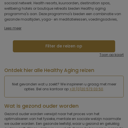
sociaal netwerk. Health resorts, kuuroorden, destination spas,
healthy aging. Zo is er een verschil tussen een medische of een
Type hotel
wellbeing hotels or boutique retreats bieden Healthy aging
holistische benadering. Er is verschil in type luxe en comfort. En er is
programma's aan. Deze programma's bieden een combinatie van
een verschil tussen een vijfsterren deluxe medische spa of een
gezonde maaltijden, yoga- en meditatielessen, voedingsadvies,
Hotelfaciliteiten
Lees meer
Sportfaciliteiten
Filter de reizen op
Restaurant & keuken
Toon op kaart
Wellness & spa
Ontdek hier alle Healthy Aging reizen
Toepassen
Niet gevonden wat u zoekt? We inspireren u graag met meer
opties. Bel ons kantoor op
+31 (0)20 573 03 50
.
Wat is gezond ouder worden
Gezond ouder worden verwijst naar het proces van het
optimaliseren van het fysieke, mentale en sociale welzijn naarmate
we ouder worden. Een gezonde leefstijl, waar u gezond en gelukkig