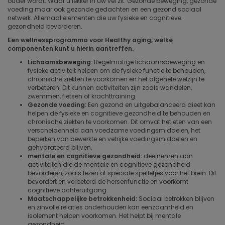
ouder wordt. Waar u lekker in uw vel zit. Gezonde beweging, gezonde
voeding maar ook gezonde gedachten en een gezond sociaal
netwerk. Allemaal elementen die uw fysieke en cognitieve
gezondheid bevorderen.
Een wellnessprogramma voor Healthy aging, welke
componenten kunt u hierin aantreffen.
Lichaamsbeweging:
Regelmatige lichaamsbeweging en
fysieke activiteit helpen om de fysieke functie te behouden,
chronische ziekten te voorkomen en het algehele welzijn te
verbeteren. Dit kunnen activiteiten zijn zoals wandelen,
zwemmen, fietsen of krachttraining.
Gezonde voeding:
Een gezond en uitgebalanceerd dieet kan
helpen de fysieke en cognitieve gezondheid te behouden en
chronische ziekten te voorkomen. Dit omvat het eten van een
verscheidenheid aan voedzame voedingsmiddelen, het
beperken van bewerkte en vetrijke voedingsmiddelen en
gehydrateerd blijven.
mentale en cognitieve gezondheid:
deelnemen aan
activiteiten die de mentale en cognitieve gezondheid
bevorderen, zoals lezen of speciale spelletjes voor het brein. Dit
bevordert en verbeterd de hersenfunctie en voorkomt
cognitieve achteruitgang.
Maatschappelijke betrokkenheid:
Sociaal betrokken blijven
en zinvolle relaties onderhouden kan eenzaamheid en
isolement helpen voorkomen. Het helpt bij mentale
gezondheid.