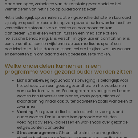
aandoeningen, verbeteren van de mentale gezondheid en het
verminderen van het risico op ouderdomsziekten.
Het is belangrijk op te merken dat elk gezondheidshotel en kuuroord
zijn eigen specifieke benadering van gezond ouder worden heeft en
verschillende niveaus van diensten en componenten kan
aanbieden. Zo is er een verschil tussen een medische of een
holistische benadering. Er is verschil in type luxe en comfort. En er is
een verschil tussen een vijfsterren deluxe medische spa of een
boetiekretraite. Het is daarom essentieel om te kijken wat uw wensen
en behoeften zijn om daarna een goede keuze te maken.
Welke onderdelen kunnen er in een
programma voor gezond ouder worden zitten
Lichaamsbeweging:
Lichaamsbeweging is belangrijk voor
het behoud van een goede gezondheid en het voorkomen
van ouderdomsziekten. Een programma voor gezond ouder
worden kan fitnesslessen bieden, zoals yoga, pilates of
krachttraining, maar ook buitenactiviteiten zoals wandelen of
zwemmen.
Voeding:
Een gezond dieet is ook essentieel voor gezond
ouder worden. Een kuuroord kan gezonde maaltijden,
voedingsadviezen, kooklessen en workshops over gezonde
eetgewoonten aanbieden.
Stressmanagement:
Chronische stress kan negatieve
effecten hebben op de fysieke en mentale gezondheid, dus