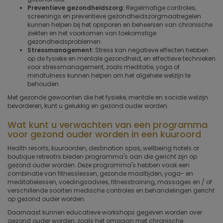
Preventieve gezondheidszorg:
Regelmatige controles,
screenings en preventieve gezondheidszorgmaatregelen
kunnen helpen bij het opsporen en beheersen van chronische
ziekten en het voorkomen van toekomstige
gezondheidsproblemen.
Stressmanagement:
Stress kan negatieve effecten hebben
op de fysieke en mentale gezondheid, en effectieve technieken
voor stressmanagement, zoals meditatie, yoga of
mindfulness kunnen helpen om het algehele welzijn te
behouden.
Met gezonde gewoonten die het fysieke, mentale en sociale welzijn
bevorderen, kunt u gelukkig en gezond ouder worden.
Wat kunt u verwachten van een programma
voor gezond ouder worden in een kuuroord
Health resorts, kuuroorden, destination spas, wellbeing hotels or
boutique retreatrs bieden programma's aan die gericht zijn op
gezond ouder worden. Deze programma's hebben vaak een
combinatie van fitnesslessen, gezonde maaltijden, yoga- en
meditatielessen, voedingsadvies, fitnesstraining, massages en / of
verschillende soorten medische controles en behandelingen gericht
op gezond ouder worden.
Daarnaast kunnen educatieve workshops gegeven worden over
gezond ouder worden, zoals het omgaan met chronische