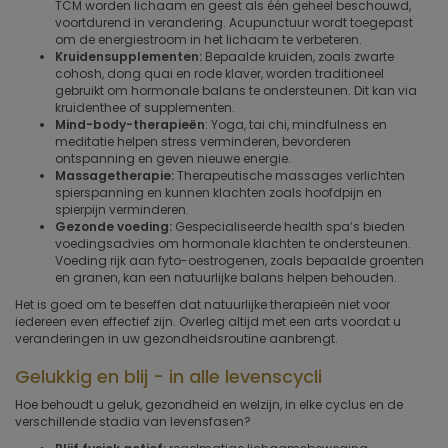
TCM worden lichaam en geest als één geheel beschouwd,
voortdurend in verandering. Acupunctuur wordt toegepast
om de energiestroom in het lichaam te verbeteren.
Kruidensupplementen:
Bepaalde kruiden, zoals zwarte
cohosh, dong quai en rode klaver, worden traditioneel
gebruikt om hormonale balans te ondersteunen. Dit kan via
kruidenthee of supplementen.
Mind-body-therapieën
: Yoga, tai chi, mindfulness en
meditatie helpen stress verminderen, bevorderen
ontspanning en geven nieuwe energie.
Massagetherapie:
Therapeutische massages verlichten
spierspanning en kunnen klachten zoals hoofdpijn en
spierpijn verminderen.
Gezonde voeding:
Gespecialiseerde health spa’s bieden
voedingsadvies om hormonale klachten te ondersteunen.
Voeding rijk aan fyto-oestrogenen, zoals bepaalde groenten
en granen, kan een natuurlijke balans helpen behouden.
Het is goed om te beseffen dat natuurlijke therapieën niet voor
iedereen even effectief zijn. Overleg altijd met een arts voordat u
veranderingen in uw gezondheidsroutine aanbrengt.
Gelukkig en blij - in alle levenscycli
Hoe behoudt u geluk, gezondheid en welzijn, in elke cyclus en de
verschillende stadia van levensfasen?