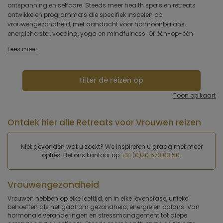
ontspanning en selfcare. Steeds meer health spa’s en retreats
elementen. Verbinden met uzelf, verdiepen in uw innerlijke wereld en
Type hotel
ontwikkelen programma’s die specifiek inspelen op
versterken van lichaam en geest. Van kleinschalige boetiekretraites
vrouwengezondheid, met aandacht voor hormoonbalans,
tot gespecialiseerde medische spa’s – deze bijzondere plekken laten
energieherstel, voeding, yoga en mindfulness. Of één-op-één
Hotelfaciliteiten
Lees meer
Sportfaciliteiten
Filter de reizen op
Restaurant & keuken
Toon op kaart
Wellness & spa
Ontdek hier alle Retreats voor Vrouwen reizen
Toepassen
Niet gevonden wat u zoekt? We inspireren u graag met meer
opties. Bel ons kantoor op
+31 (0)20 573 03 50
.
Vrouwengezondheid
Vrouwen hebben op elke leeftijd, en in elke levensfase, unieke
behoeften als het gaat om gezondheid, energie en balans. Van
hormonale veranderingen en stressmanagement tot diepe