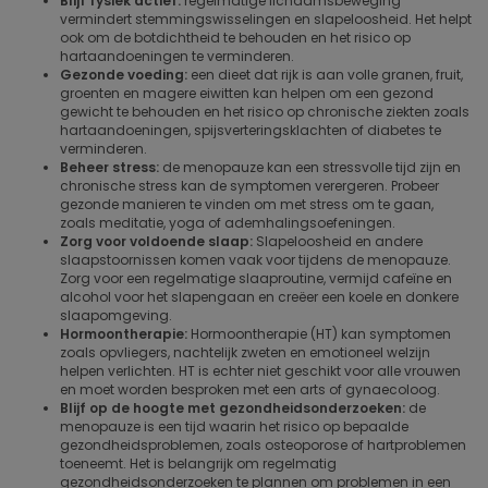
Blijf fysiek actief:
regelmatige lichaamsbeweging
vermindert stemmingswisselingen en slapeloosheid. Het helpt
ook om de botdichtheid te behouden en het risico op
hartaandoeningen te verminderen.
Gezonde voeding:
een dieet dat rijk is aan volle granen, fruit,
groenten en magere eiwitten kan helpen om een gezond
gewicht te behouden en het risico op chronische ziekten zoals
hartaandoeningen, spijsverteringsklachten of diabetes te
verminderen.
Beheer stress:
de menopauze kan een stressvolle tijd zijn en
chronische stress kan de symptomen verergeren. Probeer
gezonde manieren te vinden om met stress om te gaan,
zoals meditatie, yoga of ademhalingsoefeningen.
Zorg voor voldoende slaap:
Slapeloosheid en andere
slaapstoornissen komen vaak voor tijdens de menopauze.
Zorg voor een regelmatige slaaproutine, vermijd cafeïne en
alcohol voor het slapengaan en creëer een koele en donkere
slaapomgeving.
Hormoontherapie:
Hormoontherapie (HT) kan symptomen
zoals opvliegers, nachtelijk zweten en emotioneel welzijn
helpen verlichten. HT is echter niet geschikt voor alle vrouwen
en moet worden besproken met een arts of gynaecoloog.
Blijf op de hoogte met gezondheidsonderzoeken:
de
menopauze is een tijd waarin het risico op bepaalde
gezondheidsproblemen, zoals osteoporose of hartproblemen
toeneemt. Het is belangrijk om regelmatig
gezondheidsonderzoeken te plannen om problemen in een