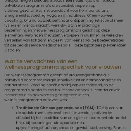
ontspanning en selfcare. Steeds meer health spa’s en retreats
ontwikkelen programma’s die specifiek inspelen op
vrouwengezondheid, met aandacht voor hormoonbalans,
energieherstel, voeding, yoga en mindfulness. Of één-op-één
coaching. Of u nu op zoek bent naar ontspanning, reflectie of meer
fysieke en mentale kracht, wereldwijd zijn er prachtige
bestemmingen met wellnessprogramma’s gericht op deze
elementen. Verbinden met uzelf, verdiepen in uw innerlijke wereld en
versterken van lichaam en geest. Van kleinschalige boetiekretraites
tot gespecialiseerde medische spa’s – deze bijzondere plekken laten
u stralen.
Wat te verwachten van een
wellnessprogramma specifiek voor vrouwen
Een wellnessprogramma gericht op vrouwengezondheid is
ontwikkeld voor meer energie, innerlijke rust en hormoonbalans en
minder stress. Voeding speelt daarbij een essentiële rol, en de
programma’s hanteren een holistische aanpak. Hieronder enkele
elementen die vaak worden geïntegreerd in een
wellnessprogramma voor vrouwen:
Traditionele Chinese geneeskunde (TCM):
TCM is een van
de oudste medische systemen ter wereld en bijzonder
effectief bij het herstellen van energie- en hormoonbalans. Het
helpt bij spanningen, slaapproblemen,
spijsverteringsklachten, stress en gewichtsbeheersing. Binnen