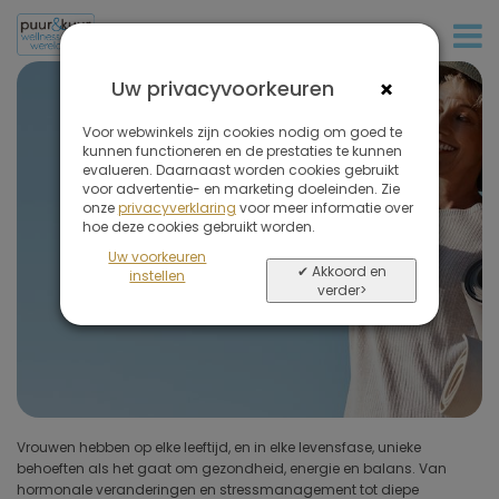
+31 (0)20 573 03 50
Filter
de
×
Uw privacyvoorkeuren
reizen
Retreats voor vrouwen
op
Voor webwinkels zijn cookies nodig om goed te
kunnen functioneren en de prestaties te kunnen
in alle levensfasen...
evalueren. Daarnaast worden cookies gebruikt
voor advertentie- en marketing doeleinden. Zie
onze
privacyverklaring
voor meer informatie over
Verwijder
hoe deze cookies gebruikt worden.
alle
Uw voorkeuren
filters
✔ Akkoord en
instellen
verder>
Soort reis
(1 geselecteerd)
Bestemmingen
Prijs (exclusief vlucht)
Vrouwen hebben op elke leeftijd, en in elke levensfase, unieke
coaching. Of u nu op zoek bent naar ontspanning, reflectie of meer
behoeften als het gaat om gezondheid, energie en balans. Van
fysieke en mentale kracht, wereldwijd zijn er prachtige
Omgeving hotel
hormonale veranderingen en stressmanagement tot diepe
bestemmingen met wellnessprogramma’s gericht op deze