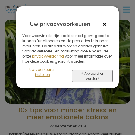
+31 (0)20 573 03 50
×
Uw privacyvoorkeuren
Voor webwinkels zijn cookies nodig om goed te
kunnen functioneren en de prestaties te kunnen
evalueren. Daarnaast worden cookies gebruikt
voor advertentie- en marketing doeleinden. Zie
onze
privacyverklaring
voor meer informatie over
hoe deze cookies gebruikt worden.
Uw voorkeuren
✔ Akkoord en
instellen
verder>
10x tips voor minder stress en
meer emotionele balans
27 september 2019
Karina: 'We leven snel. We staan bloot aan enorm veel prikkels.