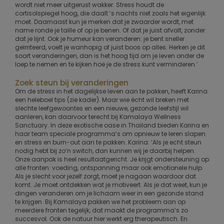
wordt niet meer uitgerust wakker. Stress houdt de
cortisolspiegel hoog, die daalt ’s nachts niet zoals het eigenlijk
moet. Daarnaast kun je merken dat je zwaarder wordt, met
name ronde je taille of op je benen. Of dat je juist afvalt, zonder
dat je lijnt. Ook je humeur kan veranderen: je bent sneller
geïrriteerd, voelt je wanhopig of juist boos op alles. Herken je dit
soort veranderingen, dan is het hoog tijd om je leven onder de
loep te nemen en te kijken hoe je de stress kunt verminderen.’
Zoek steun bij veranderingen
Om de stress in het dagelijkse leven aan te pakken, heeft Karina
een heleboel tips (zie kader). Maar wie écht wil breken met
slechte leefgewoontes en een nieuwe, gezonde leefstijl wil
aanleren, kan daarvoor terecht bij Kamalaya Wellness
Sanctuary. In deze exotische oase in Thailand bieden Karina en
haar team speciale programma’s om opnieuw te leren slapen
en stress en burn-out aan te pakken. Karina: ‘Als je echt steun
nodig hebt bij zo’n switch, dan kunnen wij je daarbij helpen.
Onze aanpak is heel resultaatgericht. Je krijgt ondersteuning op
alle fronten: voeding, ontspanning maar ook emotionele hulp.
Als je slecht voor jezelf zorgt, moet je nagaan waardoor dat
komt. Je moet ontdekken wat je motiveert. Als je dat weet, kun je
dingen veranderen om je lichaam weer in een gezonde stand
te krijgen. Bij Kamalaya pakken we het probleem aan op
meerdere fronten tegelijk, dat maakt de programma’s zo
succesvol. Ook de natuur hier werkt erg therapeutisch. En