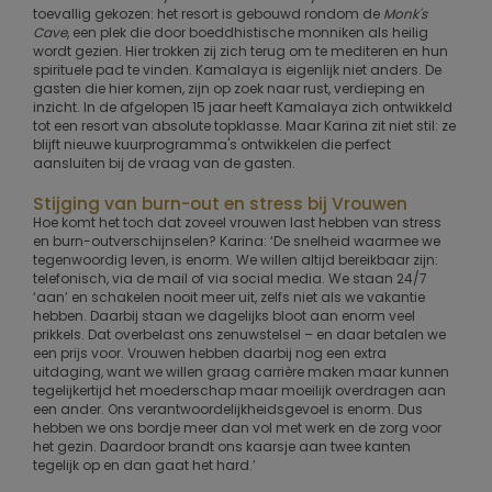
toevallig gekozen: het resort is gebouwd rondom de
Monk's
Cave
, een plek die door boeddhistische monniken als heilig
wordt gezien. Hier trokken zij zich terug om te mediteren en hun
spirituele pad te vinden. Kamalaya is eigenlijk niet anders. De
gasten die hier komen, zijn op zoek naar rust, verdieping en
inzicht. In de afgelopen 15 jaar heeft Kamalaya zich ontwikkeld
tot een resort van absolute topklasse. Maar Karina zit niet stil: ze
blijft nieuwe kuurprogramma's ontwikkelen die perfect
aansluiten bij de vraag van de gasten.
Stijging van burn-out en stress bij Vrouwen
Hoe komt het toch dat zoveel vrouwen last hebben van stress
en burn-outverschijnselen? Karina: ‘De snelheid waarmee we
tegenwoordig leven, is enorm. We willen altijd bereikbaar zijn:
telefonisch, via de mail of via social media. We staan 24/7
‘aan’ en schakelen nooit meer uit, zelfs niet als we vakantie
hebben. Daarbij staan we dagelijks bloot aan enorm veel
prikkels. Dat overbelast ons zenuwstelsel – en daar betalen we
een prijs voor. Vrouwen hebben daarbij nog een extra
uitdaging, want we willen graag carrière maken maar kunnen
tegelijkertijd het moederschap maar moeilijk overdragen aan
een ander. Ons verantwoordelijkheidsgevoel is enorm. Dus
hebben we ons bordje meer dan vol met werk en de zorg voor
het gezin. Daardoor brandt ons kaarsje aan twee kanten
tegelijk op en dan gaat het hard.’