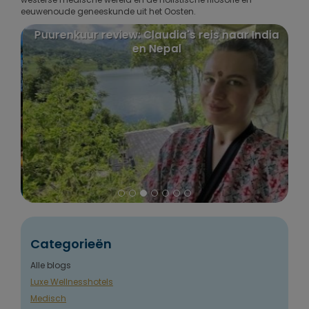
eeuwenoude geneeskunde uit het Oosten.
Puurenkuur review: Claudia's reis naar India
en Nepal
Categorieën
Alle blogs
Luxe Wellnesshotels
Medisch