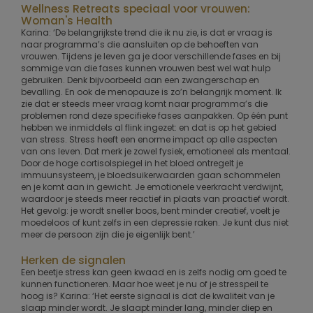
Wellness Retreats speciaal voor vrouwen:
Woman's Health
Karina: ‘De belangrijkste trend die ik nu zie, is dat er vraag is
naar programma’s die aansluiten op de behoeften van
vrouwen. Tijdens je leven ga je door verschillende fases en bij
sommige van die fases kunnen vrouwen best wel wat hulp
gebruiken. Denk bijvoorbeeld aan een zwangerschap en
bevalling. En ook de menopauze is zo’n belangrijk moment. Ik
zie dat er steeds meer vraag komt naar programma’s die
problemen rond deze specifieke fases aanpakken. Op één punt
hebben we inmiddels al flink ingezet: en dat is op het gebied
van stress. Stress heeft een enorme impact op alle aspecten
van ons leven. Dat merk je zowel fysiek, emotioneel als mentaal.
Door de hoge cortisolspiegel in het bloed ontregelt je
immuunsysteem, je bloedsuikerwaarden gaan schommelen
en je komt aan in gewicht. Je emotionele veerkracht verdwijnt,
waardoor je steeds meer reactief in plaats van proactief wordt.
Het gevolg: je wordt sneller boos, bent minder creatief, voelt je
moedeloos of kunt zelfs in een depressie raken. Je kunt dus niet
meer de persoon zijn die je eigenlijk bent.’
Herken de signalen
Een beetje stress kan geen kwaad en is zelfs nodig om goed te
kunnen functioneren. Maar hoe weet je nu of je stresspeil te
hoog is? Karina: ‘Het eerste signaal is dat de kwaliteit van je
slaap minder wordt. Je slaapt minder lang, minder diep en