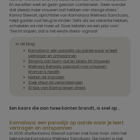
En we willen werk en gezin gewoon combineren. Geen wonder
dat steeds meer vrouwen last hebben van stevige stress.'
Karina Stewart, oprichtster van Kamalaya Wellness Sanctuary,
helpt gasten rust terug te vinden.‘Zelfs als we vakantie hebben,
schakelen we niet meer uit. Daar betalen we een prijs voor’.
‘Slecht slapen, dat is het eerste stress-signaal’
In dit blog:
Kamalaya: een paradijs op aarde waar je leert
vertragen en ontspannen
Stijging van burn-out en stress bij Vrouwen
Wellness Retreats speciaal voor vrouwen:
Woman's Health
Herken de signalen
Zoek steun bij veranderingen
10 tips van Karina tegen stress
Een kaars die aan twee kanten brandt, is snel op...
Kamalaya: een paradijs op aarde waar je leert
vertragen en ontspannen
In 2005 startte Karina Stewart samen met haar man John het
bekroonde Kamalaya Wellness Sanctuary. Die naam is niet