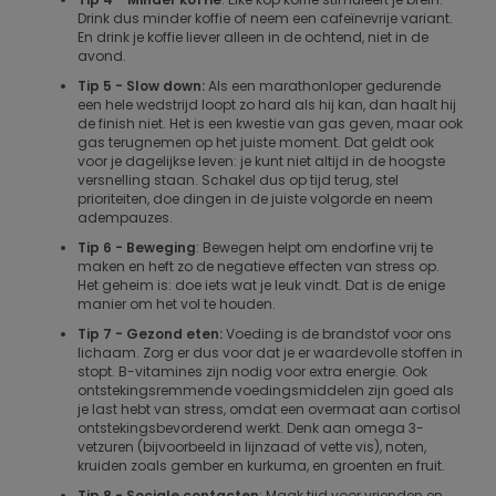
Drink dus minder koffie of neem een cafeïnevrije variant.
En drink je koffie liever alleen in de ochtend, niet in de
avond.
Tip 5 - Slow down:
Als een marathonloper gedurende
een hele wedstrijd loopt zo hard als hij kan, dan haalt hij
de finish niet. Het is een kwestie van gas geven, maar ook
gas terugnemen op het juiste moment. Dat geldt ook
voor je dagelijkse leven: je kunt niet altijd in de hoogste
versnelling staan. Schakel dus op tijd terug, stel
prioriteiten, doe dingen in de juiste volgorde en neem
adempauzes.
Tip 6 - Beweging
: Bewegen helpt om endorfine vrij te
maken en heft zo de negatieve effecten van stress op.
Het geheim is: doe iets wat je leuk vindt. Dat is de enige
manier om het vol te houden.
Tip 7 - Gezond eten:
Voeding is de brandstof voor ons
lichaam. Zorg er dus voor dat je er waardevolle stoffen in
stopt. B-vitamines zijn nodig voor extra energie. Ook
ontstekingsremmende voedingsmiddelen zijn goed als
je last hebt van stress, omdat een overmaat aan cortisol
ontstekingsbevorderend werkt. Denk aan omega 3-
vetzuren (bijvoorbeeld in lijnzaad of vette vis), noten,
kruiden zoals gember en kurkuma, en groenten en fruit.
Tip 8 - Sociale contacten
: Maak tijd voor vrienden en