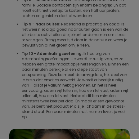
familie. Sociale contacten zijn enorm belangrijk! En dat
hoeft echt niet veel tijd te kosten; een half uur praten,
lachen en genieten doet al wonderen.
Tip 9 - Naar buiten:
Nederland is prachtig en ook al is
het weer niet altijd goed, naar buiten gaan is een van de
allerbeste activiteiten die je kunt ondernemen om stress
te verlagen. Breng meer tijd door in de natuur en wees je
bewust van al het groen om je heen.
Tip 10 - Ademhalingsoefening:
Ik hou erg van
ademhalingsoefeningen. Je wordt er rustig van, en ze
hebben een grote impact op je hersengolven. Binnen een
paar minuten bereik je al een diepe staat van
ontspanning. Deze kalmeert de amygdala, het deel van
je brein dat emoties verwerkt. Je wordt er heerlijk rustig
van – alsof je valium hebt genomen. En het is heel
eenvoudig: adem vijf tellen in, hou een tel vast, adem vijf
tellen uit, hou een tel vast. Herhaal dit tien minuten,
minstens twee keer per dag. En maak er een gewoonte
van. Je bent niet productief als je lichaam in de stress-
stand staat. Een paar minuten rust nemen levert je veel
op.