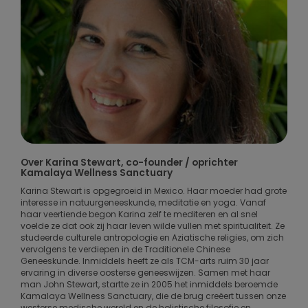
Over Karina Stewart, co-founder / oprichter
Kamalaya Wellness Sanctuary
Karina Stewart is opgegroeid in Mexico. Haar moeder had grote
interesse in natuurgeneeskunde, meditatie en yoga. Vanaf
haar veertiende begon Karina zelf te mediteren en al snel
voelde ze dat ook zij haar leven wilde vullen met spiritualiteit. Ze
studeerde culturele antropologie en Aziatische religies, om zich
vervolgens te verdiepen in de Traditionele Chinese
Geneeskunde. Inmiddels heeft ze als TCM-arts ruim 30 jaar
ervaring in diverse oosterse geneeswijzen. Samen met haar
man John Stewart, startte ze in 2005 het inmiddels beroemde
Kamalaya Wellness Sanctuary, die de brug creëert tussen onze
westerse medische wereld en de holistische filosofie en