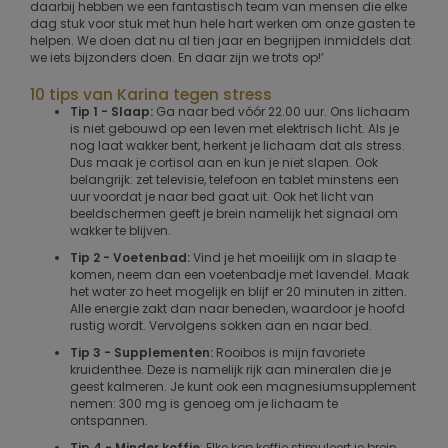
daarbij hebben we een fantastisch team van mensen die elke
dag stuk voor stuk met hun hele hart werken om onze gasten te
helpen. We doen dat nu al tien jaar en begrijpen inmiddels dat
we iets bijzonders doen. En daar zijn we trots op!’
10 tips van Karina tegen stress
Tip 1 - Slaap:
Ga naar bed vóór 22.00 uur. Ons lichaam
is niet gebouwd op een leven met elektrisch licht. Als je
nog laat wakker bent, herkent je lichaam dat als stress.
Dus maak je cortisol aan en kun je niet slapen. Ook
belangrijk: zet televisie, telefoon en tablet minstens een
uur voordat je naar bed gaat uit. Ook het licht van
beeldschermen geeft je brein namelijk het signaal om
wakker te blijven.
Tip 2 - Voetenbad:
Vind je het moeilijk om in slaap te
komen, neem dan een voetenbadje met lavendel. Maak
het water zo heet mogelijk en blijf er 20 minuten in zitten.
Alle energie zakt dan naar beneden, waardoor je hoofd
rustig wordt. Vervolgens sokken aan en naar bed.
Tip 3 - Supplementen:
Rooibos is mijn favoriete
kruidenthee. Deze is namelijk rijk aan mineralen die je
geest kalmeren. Je kunt ook een magnesiumsupplement
nemen: 300 mg is genoeg om je lichaam te
ontspannen.
Tip 4 - Minder koffie
: Elke kop koffie stimuleert je brein.