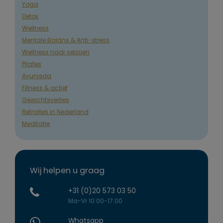
Yoga
Detox
Wellness
Mentale Balans & Anti-stress
Wellness naar seizoen
Pilates
Ayurveda
Fitness & actief
Gewichtsverlies
Retraites in Nederland
Meditatie
Wij helpen u graag
+31 (0)20 573 03 50
Ma-Vr 10:00-17:00
Whatsapp