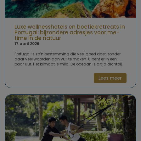
Luxe wellnesshotels en boetiekretreats in
Portugal: bijzondere adresjes voor me-
time in de natuur
17 april 2026
Portugal is zo’n bestemming die veel goed doet, zonder
daar veel woorden aan vuil te maken. U bent er in een
paar uur. Het klimaat is mild. De oceaan is altijd dichtbij.
En het aanbod is breder dan veel mensen denken. Niet
alleen strand, yoga en wellness, maar ook ayurveda,
Lees meer
surfen, gezonde voeding en health spa’s met
programma’s gericht op bijvoorbeeld slaap, stress of
gewichtsverlies.Waarom behoort Portugal tot de meest
interessante wellnessbestemmingen in Europa?Portugal
heeft een lange kustlijn (832 kilometer), pittoreske dorpjes,
veel natuur en een klimaat waardoor u er bijna het hele
jaar terechtkunt. Maar wat voor veel gasten minstens zo
belangrijk is: de sfeer en de mensen. De Portugese
gastvrijheid is oprecht, warm en toegankelijk. U voelt zich
snel welkom, en dat maakt het verschil. Aan de westkust
liggen kleinschalige retreats met (kite)surfen en yoga. In
de Algarve vindt u adults-only hotels met een focus op
gezondheid en herstel, maar ook een wellnesshotel aan