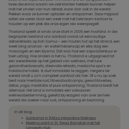
twee decennia waarin we veel klanten hebben kunnen helpen
met het vinden van hun retreat, waar dan ook in de wereld.
Plekken waar ze kunnen opladen en ontspannen. Deze mijlpaal
willen we vieren door een week met het hele team kantoor te
houden op een plek die onze eigen reis weerspiegelt.
Thailand speelt al sinds onze start in 2005 een hoofdrol. in die
beginjaren bestond ons aanbod vooral uit eenvoudige
detoxretreats op Koh Samui – een houten hut op het strand, een
week lang ananas- en watermeloensap en elke dag een
massagen en een klysma. Dat was hoe een sapvastenkuur er
toen uitzag. Hoe anders is het nu. Thailand is uitgegroeid tot
een wereldleider op het gebied van wellness, met luxe
gezondheidsresorts, sfeervolle retreats, medische spa’s en
holistische hotels. Ik durf inmiddels te zeggen: nergens ter
wereld vindt u zo’n compleet aanbod als hier. Of u nu op zoek
bent naar mentale rust, fitnessbootcamps, gewichtsverlies,
detox, yoga, meditatie of pure ontspanning, Thailand biedt het
allemaal. Het land is inmiddels een volwassen
wellnessbestemming, geliefd bij reizigers van over de hele
wereld die zoeken naar rust, ontspanning en bezinning.
In dit blog:
Aankomst in RAKxa Integrative Wellness
Meeting point in St. Regis Bangkok met het
Longevity Hub