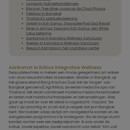
Longevity Hub behandelingen
Banyan Tree diner cruise op de Chao Phraya
Fietstour in Bangkok
Thailand's spirituele beleving
Verblijf in Koh Samui: Silavadee Pool Spa Resort
Diner in de Four Seasons Koh Samui: een White
Lotus beleving
Aankomst in Kamalya Wellness Sanctuary
Werken in Kamalaya Wellness Sanctuary
Nieuw in Kamalaya: het cognitieve center
Aankomst in RAKxa Integrative Wellness
Deze jubileumreis is meteen een mooie gelegenheid om enkele
van onze nieuwste hotels te bezoeken. Midden in Bangkok, op
het groene eiland Bang Krachao (ook wel de ‘longen’ van
Bangkok genoemd), ligt RAKxa, de eerste medische spa van
Thailand. Het resort combineert moderne medische technieken
en testen met holistische therapieën en behandelingen. Alles
gaat op maat en over elk detail is nagedacht. Claudia: ‘De
villa’s zijn prachtig en zo stil dat je vergeet dat je in Bangkok
bent. We hadden volop de tijd om rondgeleid te worden en de
aangeboden programma’s te ondergaan. Na de lange vlucht
konden we hier weer een beetje bijkomen. Ik was onder de
indruk: zoveel expertise, zoveel aandacht voor detail.’ Kim vult