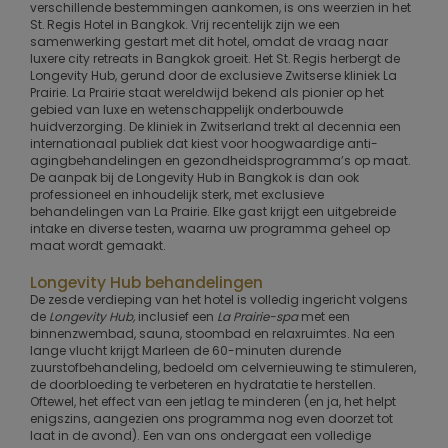
verschillende bestemmingen aankomen, is ons weerzien in het
St. Regis Hotel in Bangkok. Vrij recentelijk zijn we een
samenwerking gestart met dit hotel, omdat de vraag naar
luxere city retreats in Bangkok groeit. Het St. Regis herbergt de
Longevity Hub, gerund door de exclusieve Zwitserse kliniek La
Prairie. La Prairie staat wereldwijd bekend als pionier op het
gebied van luxe en wetenschappelijk onderbouwde
huidverzorging. De kliniek in Zwitserland trekt al decennia een
internationaal publiek dat kiest voor hoogwaardige anti-
agingbehandelingen en gezondheidsprogramma’s op maat.
De aanpak bij de Longevity Hub in Bangkok is dan ook
professioneel en inhoudelijk sterk, met exclusieve
behandelingen van La Prairie. Elke gast krijgt een uitgebreide
intake en diverse testen, waarna uw programma geheel op
maat wordt gemaakt.
Longevity Hub behandelingen
De zesde verdieping van het hotel is volledig ingericht volgens
de
Longevity Hub,
inclusief een
La Prairie-spa
met een
binnenzwembad, sauna, stoombad en relaxruimtes. Na een
lange vlucht krijgt Marleen de 60-minuten durende
zuurstofbehandeling, bedoeld om celvernieuwing te stimuleren,
de doorbloeding te verbeteren en hydratatie te herstellen.
Oftewel, het effect van een jetlag te minderen (en ja, het helpt
enigszins, aangezien ons programma nog even doorzet tot
laat in de avond). Een van ons ondergaat een volledige