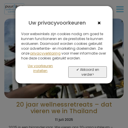
+31 (0)20 573 03 50
×
Uw privacyvoorkeuren
Voor webwinkels zijn cookies nodig om goed te
kunnen functioneren en de prestaties te kunnen
evalueren. Daarnaast worden cookies gebruikt
voor advertentie- en marketing doeleinden. Zie
onze
privacyverklaring
voor meer informatie over
hoe deze cookies gebruikt worden.
Uw voorkeuren
✔ Akkoord en
instellen
verder>
20 jaar wellnessretreats – dat
vieren we in Thailand
11 juli 2025
2025 is een bijzonder jaar. We vieren ons 20-jarig jubileum –