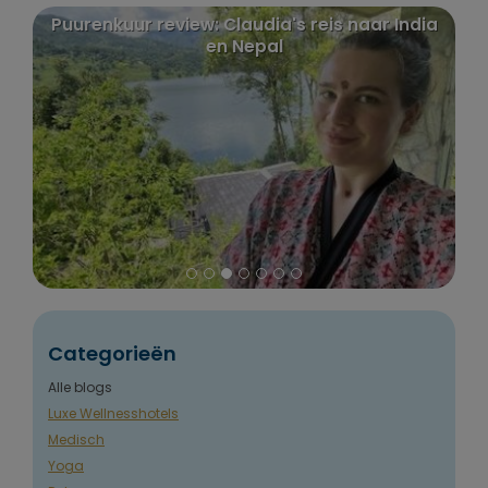
Puurenkuur review: Claudia's reis naar India
en Nepal
Categorieën
Alle blogs
Luxe Wellnesshotels
Medisch
Yoga