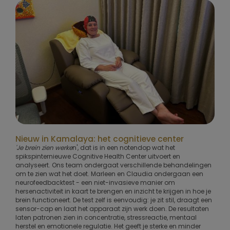
Nieuw in Kamalaya: het cognitieve center
'Je brein zien werke
n', dat is in een notendop wat het
spikspinternieuwe Cognitive Health Center uitvoert en
analyseert. Ons team ondergaat verschillende behandelingen
om te zien wat het doet. Marleen en Claudia ondergaan een
neurofeedbacktest - een niet-invasieve manier om
hersenactiviteit in kaart te brengen en inzicht te krijgen in hoe je
brein functioneert. De test zelf is eenvoudig: je zit stil, draagt een
sensor-cap en laat het apparaat zijn werk doen. De resultaten
laten patronen zien in concentratie, stressreactie, mentaal
herstel en emotionele regulatie. Het geeft je sterke en minder