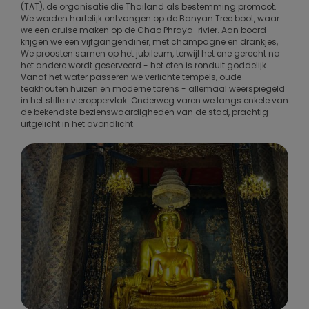
(TAT), de organisatie die Thailand als bestemming promoot.
We worden hartelijk ontvangen op de Banyan Tree boot, waar
we een cruise maken op de Chao Phraya-rivier. Aan boord
krijgen we een vijfgangendiner, met champagne en drankjes,
We proosten samen op het jubileum, terwijl het ene gerecht na
het andere wordt geserveerd - het eten is ronduit goddelijk.
Vanaf het water passeren we verlichte tempels, oude
teakhouten huizen en moderne torens - allemaal weerspiegeld
in het stille rivieroppervlak. Onderweg varen we langs enkele van
de bekendste bezienswaardigheden van de stad, prachtig
uitgelicht in het avondlicht.