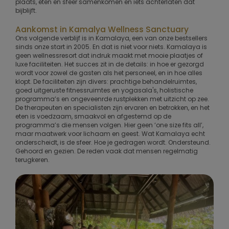
plaats, eten en sfeer samenkomen en iets achterlaten dat
bijblijft.
Aankomst in Kamalya Wellness Sanctuary
Ons volgende verblijf is in Kamalaya, een van onze bestsellers
sinds onze start in 2005. En dat is niet voor niets. Kamalaya is
geen wellnessresort dat indruk maakt met mooie plaatjes of
luxe faciliteiten. Het succes zit in de details: in hoe er gezorgd
wordt voor zowel de gasten als het personeel, en in hoe alles
klopt. De faciliteiten zijn divers: prachtige behandelruimtes,
goed uitgeruste fitnessruimtes en yogasala's, holistische
programma’s en ongeveenrde rustplekken met uitzicht op zee.
De therapeuten en specialisten zijn ervaren en betrokken, en het
eten is voedzaam, smaakvol en afgestemd op de
programma’s die mensen volgen. Hier geen ‘one size fits all’,
maar maatwerk voor lichaam en geest. Wat Kamalaya echt
onderscheidt, is de sfeer. Hoe je gedragen wordt. Ondersteund.
Gehoord en gezien. De reden vaak dat mensen regelmatig
terugkeren.