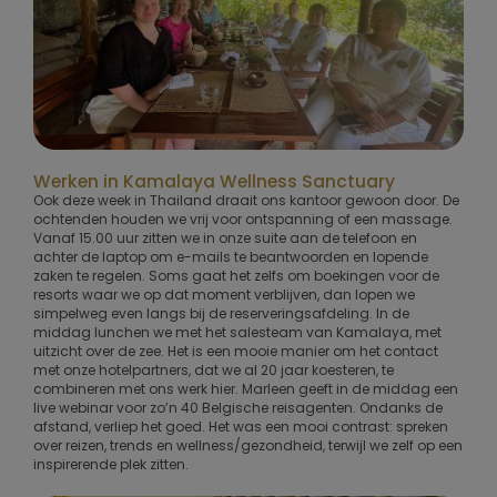
Werken in Kamalaya Wellness Sanctuary
Ook deze week in Thailand draait ons kantoor gewoon door. De
ochtenden houden we vrij voor ontspanning of een massage.
Vanaf 15.00 uur zitten we in onze suite aan de telefoon en
achter de laptop om e-mails te beantwoorden en lopende
zaken te regelen. Soms gaat het zelfs om boekingen voor de
resorts waar we op dat moment verblijven, dan lopen we
simpelweg even langs bij de reserveringsafdeling. In de
middag lunchen we met het salesteam van Kamalaya, met
uitzicht over de zee. Het is een mooie manier om het contact
met onze hotelpartners, dat we al 20 jaar koesteren, te
combineren met ons werk hier. Marleen geeft in de middag een
live webinar voor zo’n 40 Belgische reisagenten. Ondanks de
afstand, verliep het goed. Het was een mooi contrast: spreken
over reizen, trends en wellness/gezondheid, terwijl we zelf op een
inspirerende plek zitten.