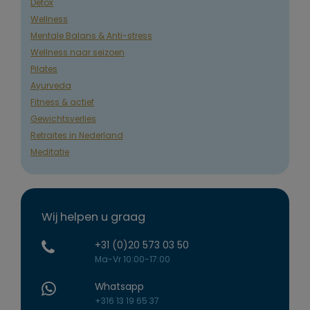
Detox
Wellness
Mentale Balans & Anti-stress
Wellness naar seizoen
Pilates
Ayurveda
Fitness & actief
Gewichtsverlies
Retraites in Nederland
Meditatie
Wij helpen u graag
+31 (0)20 573 03 50
Ma-Vr 10:00-17:00
Whatsapp
+316 13 19 65 37