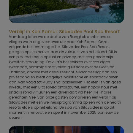
Verblijf in Koh Samui: Silavadee Pool Spa Resort
Vandaag laten we de drukte van Bangkok achter ons en
vliegen we in ongeveer twee uur naar Koh Samui. Onze
volgende bestemming is het Silavadee Pool Spa Resort,
gelegen op een heuvel aan de zuidkust van het eiland. Dit is
een plek met focus op rust en privacy, met een goede prijs-
kwaliteitverhouding. De villa’s beschikken over een eigen
zwembad, sommige met volledig uitzicht over de Golf van
Thailand, andere met deels zeezicht. Silavadee ligt aan een
privéstrand en biedt dagelijks holistische en sportactiviteiten
aan, van yoga tot Muay Thai bokslessen. Het eten is van goed
niveau, met een uitgebreid ontbijtbuffet, een happy hour met
snacks rond vijf uur en een dinerkaart vol heerlijke Thaise
gerechten. Veel van onze gasten combineren een verblijf bij
Silavadee met een wellnessprogramma op een van de health
resorts elders op het eiland. De spa van Silavadee is op dit
moment in renovatie en opent in november 2025 opnieuw de
deuren.