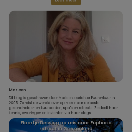
Lees meer
Marleen
Dit blog is geschreven door Marleen, oprichter Puurenkuur in
2005. Ze reist de wereld over op zoek naar de beste
gezondheids- en kuuroorden, spa's en retreats. Ze deelt haar
kennis, ervaringen en inzichten via haar blogs.
r
Floortje Dessing op reis naar Euphoria
P
retreat in Griekenland