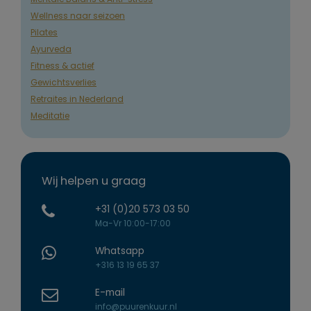
Wellness naar seizoen
Pilates
Ayurveda
Fitness & actief
Gewichtsverlies
Retraites in Nederland
Meditatie
Wij helpen u graag
+31 (0)20 573 03 50
Ma-Vr 10:00-17:00
Whatsapp
+316 13 19 65 37
E-mail
info@puurenkuur.nl