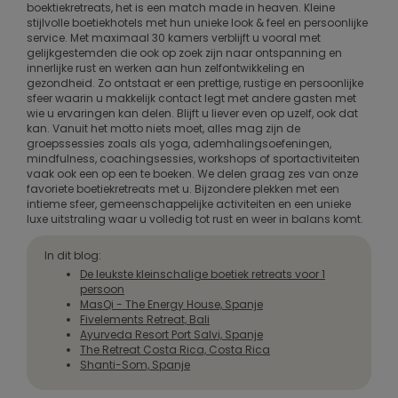
boektiekretreats, het is een match made in heaven. Kleine
stijlvolle boetiekhotels met hun unieke look & feel en persoonlijke
service. Met maximaal 30 kamers verblijft u vooral met
gelijkgestemden die ook op zoek zijn naar ontspanning en
innerlijke rust en werken aan hun zelfontwikkeling en
gezondheid. Zo ontstaat er een prettige, rustige en persoonlijke
sfeer waarin u makkelijk contact legt met andere gasten met
wie u ervaringen kan delen. Blijft u liever even op uzelf, ook dat
kan. Vanuit het motto niets moet, alles mag zijn de
groepssessies zoals als yoga, ademhalingsoefeningen,
mindfulness, coachingsessies, workshops of sportactiviteiten
vaak ook een op een te boeken. We delen graag zes van onze
favoriete boetiekretreats met u. Bijzondere plekken met een
intieme sfeer, gemeenschappelijke activiteiten en een unieke
luxe uitstraling waar u volledig tot rust en weer in balans komt.
In dit blog:
De leukste kleinschalige boetiek retreats voor 1
persoon
MasQi - The Energy House, Spanje
Fivelements Retreat, Bali
Ayurveda Resort Port Salvi, Spanje
The Retreat Costa Rica, Costa Rica
Shanti-Som, Spanje