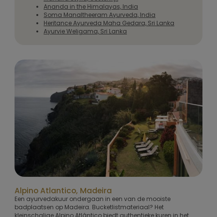
Ananda in the Himalayas, India
Soma Manaltheeram Ayurveda, India
Heritance Ayurveda Maha Gedara, Sri Lanka
Ayurvie Weligama, Sri Lanka
Alpino Atlantico, Madeira
Een ayurvedakuur ondergaan in een van de mooiste
badplaatsen op Madeira. Bucketlistmateriaal? Het
kleinschalige Alpino Atlântico biedt authentieke kuren in het