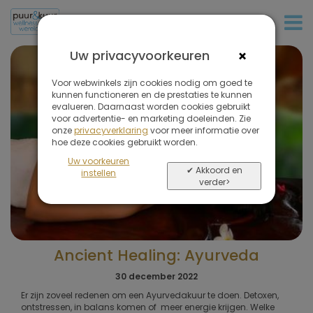
+31 (0)20 573 03 50
×
Uw privacyvoorkeuren
Voor webwinkels zijn cookies nodig om goed te
kunnen functioneren en de prestaties te kunnen
evalueren. Daarnaast worden cookies gebruikt
voor advertentie- en marketing doeleinden. Zie
onze
privacyverklaring
voor meer informatie over
hoe deze cookies gebruikt worden.
Uw voorkeuren
✔ Akkoord en
instellen
verder>
Ancient Healing: Ayurveda
30 december 2022
Er zijn zoveel redenen om een Ayurvedakuur te doen. Detoxen,
ontstressen, in balans komen of meer energie krijgen. Welke