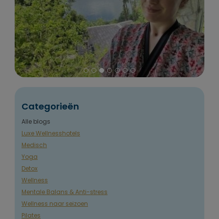
Categorieën
Alle blogs
Luxe Wellnesshotels
Medisch
Yoga
Detox
Wellness
Mentale Balans & Anti-stress
Wellness naar seizoen
Pilates