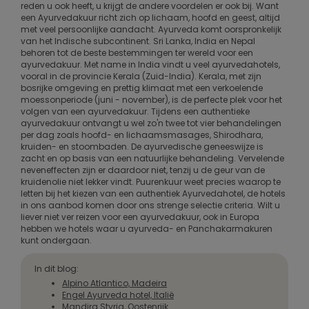
reden u ook heeft, u krijgt de andere voordelen er ook bij. Want
een Ayurvedakuur richt zich op lichaam, hoofd en geest, altijd
met veel persoonlijke aandacht. Ayurveda komt oorspronkelijk
van het Indische subcontinent. Sri Lanka, India en Nepal
behoren tot de beste bestemmingen ter wereld voor een
ayurvedakuur. Met name in India vindt u veel ayurvedahotels,
vooral in de provincie Kerala (Zuid-India). Kerala, met zijn
bosrijke omgeving en prettig klimaat met een verkoelende
moessonperiode (juni - november), is de perfecte plek voor het
volgen van een ayurvedakuur. Tijdens een authentieke
ayurvedakuur ontvangt u wel zo'n twee tot vier behandelingen
per dag zoals hoofd- en lichaamsmasages, Shirodhara,
kruiden- en stoombaden. De ayurvedische geneeswijze is
zacht en op basis van een natuurlijke behandeling. Vervelende
neveneffecten zijn er daardoor niet, tenzij u de geur van de
kruidenolie niet lekker vindt. Puurenkuur weet precies waarop te
letten bij het kiezen van een authentiek Ayurvedahotel, de hotels
in ons aanbod komen door ons strenge selectie criteria. Wilt u
liever niet ver reizen voor een ayurvedakuur, ook in Europa
hebben we hotels waar u ayurveda- en Panchakarmakuren
kunt ondergaan.
In dit blog:
Alpino Atlantico, Madeira
Engel Ayurveda hotel, Italië
Mandira Styria, Oostenrijk