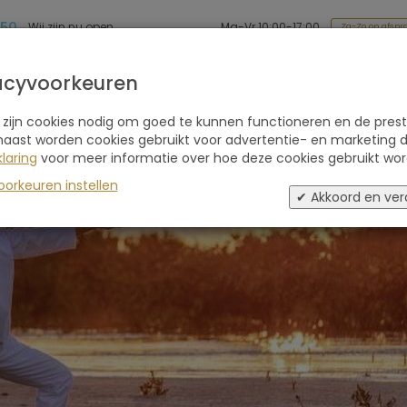
 50
Ma-Vr 10:00-17:00
Wij zijn nu open
Za-Zo op afspr
Soort reis
Retraites
Advies
Blogs
acyvoorkeuren
 zijn cookies nodig om goed te kunnen functioneren en de prest
naast worden cookies gebruikt voor advertentie- en marketing d
laring
voor meer informatie over hoe deze cookies gebruikt wor
oorkeuren instellen
✔ Akkoord en ver