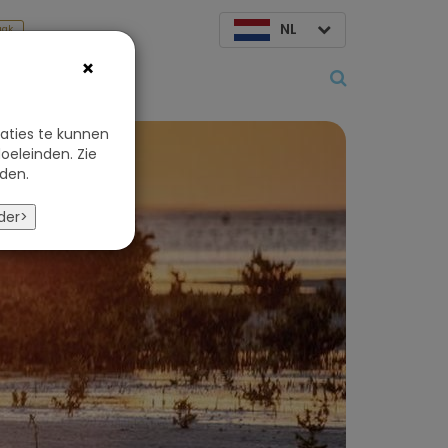
NL
aak
×
Over ons
aties te kunnen
oeleinden. Zie
den.
der>