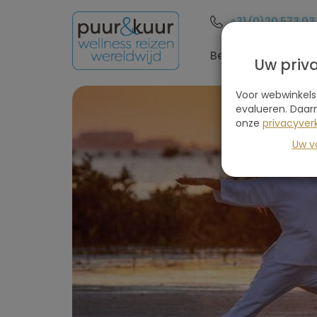
+31 (0)20 573 03
Bestemmingen
Uw priv
Voor webwinkels
evalueren. Daar
onze
privacyverk
Uw v