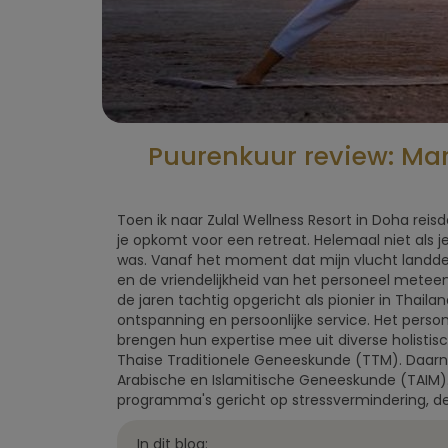
Puurenkuur review: Marl
Toen ik naar Zulal Wellness Resort in Doha rei
je opkomt voor een retreat. Helemaal niet als j
was. Vanaf het moment dat mijn vlucht landde in
en de vriendelijkheid van het personeel meteen 
de jaren tachtig opgericht als pionier in Thaila
ontspanning en persoonlijke service. Het person
brengen hun expertise mee uit diverse holisti
Thaise Traditionele Geneeskunde (TTM). Daarnaas
Arabische en Islamitische Geneeskunde (TAIM).
programma's gericht op stressvermindering, de
In dit blog: