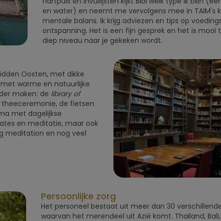
hartpuls en invullijsten kijkt Bibi welk type ik ben (
en water) en neemt me vervolgens mee in TAIM's k
mentale balans. Ik krijg adviezen en tips op voedin
ontspanning. Het is een fijn gesprek en het is mooi 
diep niveau naar je gekeken wordt.
 Midden Oosten, met dikke
 met warme en natuurlijke
zonder maken: de
library of
e theeceremonie, de fietsen
ma met dagelijkse
ilates en meditatie, maar ook
ng meditation en nog veel
Persoonlijke zorg
Het personeel bestaat uit meer dan 30 verschillende 
waarvan het merendeel uit Azië komt. Thailand, Bali,