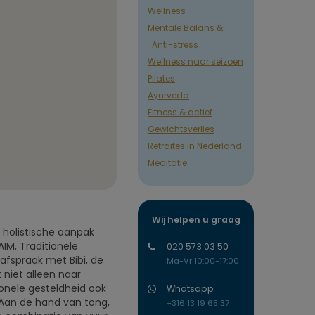
Wellness
Mentale Balans &
Anti-stress
Wellness naar seizoen
Pilates
Ayurveda
Fitness & actief
Gewichtsverlies
Retraites in Nederland
Meditatie
Wij helpen u graag
 holistische aanpak
IM, Traditionele
020 573 03 50
afspraak met Bibi, de
Ma-Vr 10:00-17:00
 niet alleen naar
onele gesteldheid ook
Whatsapp
 Aan de hand van tong,
+316 13 19 65 37