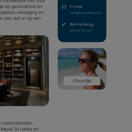
een combinatie van vuur
ijk op gezondheid en
E-mail
gsgebied, beweging en
info@puurenkuur.nl
te zien dat er op een
Bel mij terug
Binnen 24 uur
Floortje
nationaliteiten,
 Nepal, Sri Lanka en