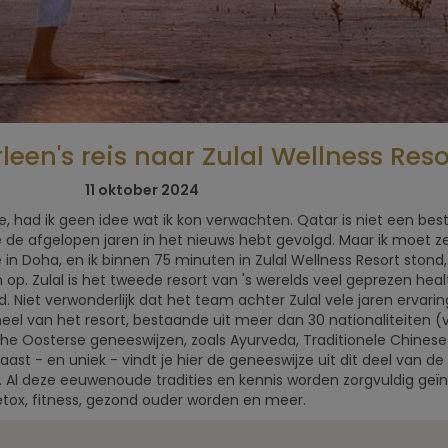
een's reis naar Zulal Wellness Reso
5x Beste
Selfcare: 8
Retreats voor
boetiekretra
11 oktober 2024
mannen
in de natuu
sde, had ik geen idee wat ik kon verwachten. Qatar is niet een 
e de afgelopen jaren in het nieuws hebt gevolgd. Maar ik moet z
 Doha, en ik binnen 75 minuten in Zulal Wellness Resort stond, 
op. Zulal is het tweede resort van 's werelds veel geprezen heal
nd. Niet verwonderlijk dat het team achter Zulal vele jaren ervari
eel van het resort, bestaande uit meer dan 30 nationaliteiten (v
sche Oosterse geneeswijzen, zoals Ayurveda, Traditionele Chin
t - en uniek - vindt je hier de geneeswijze uit dit deel van de 
 Al deze eeuwenoude tradities en kennis worden zorgvuldig geïn
tox, fitness, gezond ouder worden en meer.