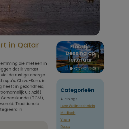
rt in Qatar
x
Floortje
Puurenkuur
Alles
ites
Dessing op
review:
Men
r
reis naar
Claudia's reis
balan
bestemming die meteen in
Euphoria
naar India en
Gids va
eggen dat ik verrast
retreat in
Nepal
viel de rustige energie
Griekenland
th spa's, Chiva-Som, in
ng heeft in gezondheid,
Categorieën
oornamelijk uit Azië)
ese Geneeskunde (TCM),
Alle blogs
wereld: Traditionele
Luxe Wellnesshotels
tegreerd in
Medisch
Yoga
Detox