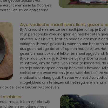
, de geboorteplaats van
e Aarti-ceremonie bij. Kaarsjes
ter. Een stil en ontroerend
Ayurvedische maaltijden: licht, gezond e
Bij Ananda stemmen ze de maaltijden af op je Dosh
mijn persoonlijke voedingsplan en heb het eten ge
ervaren. Alles is vers, licht en bedoeld om mijn bloe
verlagen. Ik 'mag' geleidelijk wennen aan het eten e
dus geen heftige detox of op een houtje bijten. Het e
gezond, maar ook echt lekker én mooi opgediend. En 
Bij de maaltijden krijg ik thee die bij mijn Dosha past.
muntthee, om de ‘hitte’ van stress te kalmeren. N
ze mijn voedingsplan aan op hoeveel ik beweeg. Mijn 
stabiel en na twee weken zijn de waardes zelfs zo v
medicatie omlaag gaat. En voor wie niet Ayurvedisch 
mogelijkheid om te kiezen uit het reguliere menu me
r ook de lokale keuken wilt proeven.
l stabieler
der mens. Ik ben vijf kilo kwijt
e lichter en emotioneel veel