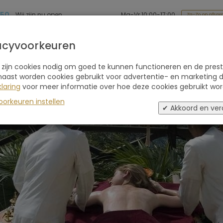
 50
Ma-Vr 10:00-17:00
Wij zijn nu open
Za-Zo op afspr
Soort reis
Retraites
Advies
Blogs
acyvoorkeuren
 zijn cookies nodig om goed te kunnen functioneren en de prest
naast worden cookies gebruikt voor advertentie- en marketing d
laring
voor meer informatie over hoe deze cookies gebruikt wor
oorkeuren instellen
✔ Akkoord en ver