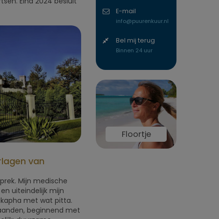
sen. Eind 2024 besluit
E-mail
info@puurenkuur.nl
Bel mij terug
Binnen 24 uur
Floortje
lagen van
esprek. Mijn medische
 uiteindelijk mijn
 kapha met wat pitta.
maanden, beginnend met