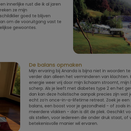
 innerlijke rust die ik al jaren
preken ze mijn
hildklier goed te blijven
lan om de vooruitgang vast te
lijkse gewoontes.
De balans opmaken
Mijn ervaring bij Ananda is bijna niet in woorden t
verder dan alleen het verminderen van klachten. H
energie weer vrij door mijn lichaam stroomt, mijn 
scherp. Als je leeft met diabetes type 2 en het gev
dan kan deze holistische aanpak precies zijn wat 
echt zo’n once-in-a-lifetime retreat. Zoek je een r
balans, een boost voor je gezondheid - of zoals in
meerdere vlakken - dan is dit de plek. Geschikt vo
als stellen, voor iedereen die onder druk staat, of
betekenisvolle manier wil ervaren.