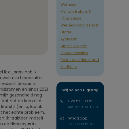
Wellness
Mentale Balans &
Anti-stress
Wellness naar seizoen
Pilates
Ayurveda
Fitness & actief
Gewichtsverlies
Retraites in Nederland
Meditatie
 ik al jaren, heb ik
wel mijn bloedsuiker
medisch dossier is
 miskramen en sinds 2021
Wij helpen u graag
e mijn gezondheid nog
k dat het de kern niet
020 573 03 50
fstijl (en ja, laat ik
Ma-Vr 10:00-17:00
 zit het echte probleem.
: ik ‘trakteer’ mezelf
Whatsapp
in de Himalayas in
+316 13 19 65 37