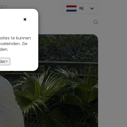
NL
aak
×
Over ons
aties te kunnen
oeleinden. Zie
den.
der>