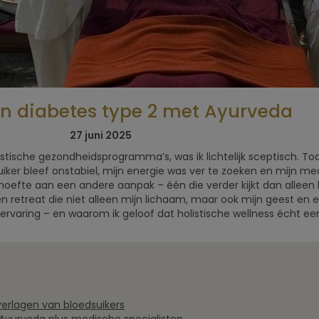
an diabetes type 2 met Ayurveda
5x Beste
Selfcare: 8
Retreats voor
boetiekretra
27 juni 2025
mannen
in de natuu
istische gezondheidsprogramma’s, was ik lichtelijk sceptisch. To
dsuiker bleef onstabiel, mijn energie was ver te zoeken en mijn m
hoefte aan een andere aanpak – één die verder kijkt dan alleen h
n retreat die niet alleen mijn lichaam, maar ook mijn geest en 
jke ervaring – en waarom ik geloof dat holistische wellness écht e
rlagen van bloedsuikers