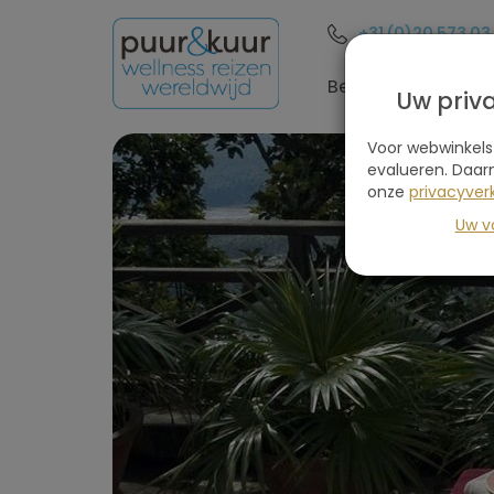
+31 (0)20 573 03
Bestemmingen
Uw priv
Voor webwinkels
evalueren. Daar
onze
privacyverk
Uw v