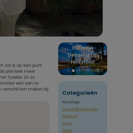
x
Floortje
Puurenkuur
Alles
ites
Dessing op
review:
Men
r
reis naar
Claudia's reis
balan
ch zat ik op een punt
Euphoria
naar India en
Gids va
edicatie leek meer
retreat in
Nepal
et fysieke. En zo
Griekenland
emoties wist aan te
en verschil kan maken bij
Categorieën
Alle blogs
Luxe Wellnesshotels
Medisch
Yoga
Detox