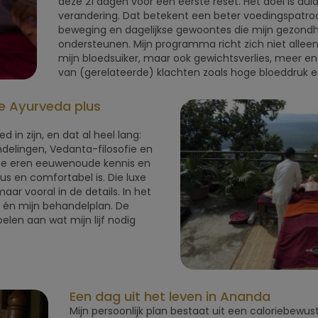
deze 21 dagen voor een eerste reset. Het doel is dui
verandering. Dat betekent een beter voedingspatro
beweging en dagelijkse gewoontes die mijn gezondh
ondersteunen. Mijn programma richt zich niet allee
mijn bloedsuiker, maar ook gewichtsverlies, meer e
van (gerelateerde) klachten zoals hoge bloeddruk e
ze Ayurveda plus
in zijn, en dat al heel lang:
elingen, Vedanta-filosofie en
t. Ze eren eeuwenoude kennis en
us en comfortabel is. Die luxe
maar vooral in de details. In het
én mijn behandelplan. De
elen aan wat mijn lijf nodig
Een dag uit het leven in Ananda
Mijn persoonlijk plan bestaat uit een caloriebewust