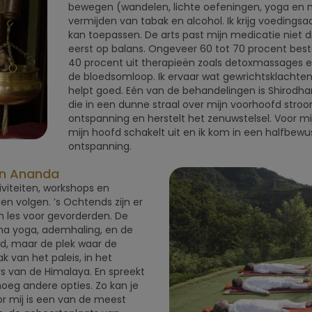
bewegen (wandelen, lichte oefeningen, yoga en 
vermijden van tabak en alcohol. Ik krijg voedingsad
kan toepassen. De arts past mijn medicatie niet di
eerst op balans. Ongeveer 60 tot 70 procent bestaa
40 procent uit therapieën zoals detoxmassages 
de bloedsomloop. Ik ervaar wat gewrichtsklachte
helpt goed. Eén van de behandelingen is Shirodha
die in een dunne straal over mijn voorhoofd stroo
ontspanning en herstelt het zenuwstelsel. Voor mij 
mijn hoofd schakelt uit en ik kom in een halfbewu
ontspanning.
 in Ananda
iviteiten, workshops en
en volgen. ’s Ochtends zijn er
en les voor gevorderden. De
ha yoga, ademhaling, en de
ed, maar de plek waar de
k van het paleis, in het
rs van de Himalaya. En spreekt
noeg andere opties. Zo kan je
or mij is een van de meest