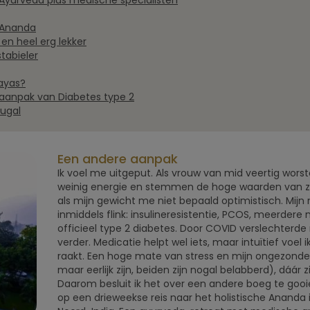
 Ayurveda plus medische specialisten
n Ananda
en heel erg lekker
stabieler
layas?
aanpak van Diabetes type 2
tugal
Een andere aanpak
Ik voel me uitgeput. Als vrouw van mid veertig worstel
weinig energie en stemmen de hoge waarden van zo
als mijn gewicht me niet bepaald optimistisch. Mijn 
inmiddels flink: insulineresistentie, PCOS, meerdere
officieel type 2 diabetes. Door COVID verslechterd
verder. Medicatie helpt wel iets, maar intuïtief voel i
raakt. Een hoge mate van stress en mijn ongezonde lee
maar eerlijk zijn, beiden zijn nogal belabberd), dáár
Daarom besluit ik het over een andere boeg te gooien
op een drieweekse reis naar het holistische Ananda 