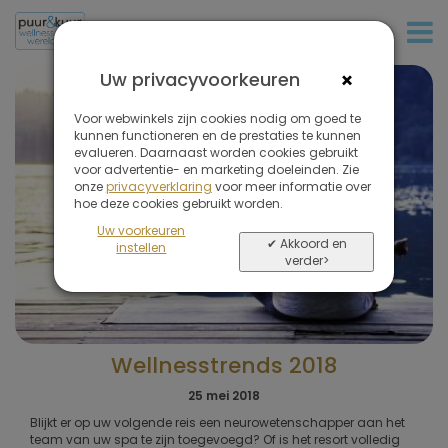
+31 (0)20 573 03 50
×
Uw privacyvoorkeuren
Voor webwinkels zijn cookies nodig om goed te
kunnen functioneren en de prestaties te kunnen
evalueren. Daarnaast worden cookies gebruikt
voor advertentie- en marketing doeleinden. Zie
onze
privacyverklaring
voor meer informatie over
hoe deze cookies gebruikt worden.
Uw voorkeuren
✔ Akkoord en
instellen
verder>
Wellnesstrends 2018
25 mei 2018
Blijkt er op uw volgende reis een neurowetenschapper aan het
team van uw spa te zijn toegevoegd? Of is het resort volledig