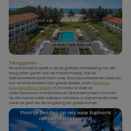
Teruggeven
De laatste trend speelt in op de globale ontwikkeling van iets
terug willen geven aan de maatschappij. Ook de
wellnesswereld gaat hierin mee, door bijvoorbeeld een deel van
hun winst te doneren aan goede doelen, zoals
Heritance
Ayurveda Maha Gedara
in Sri Lanka al doet, of,
zoals Swaswara in India bewust lokaal personeel in te huren.
Op die manier zullen wellness vakanties in toenemende mate
zowel de gast als de omgeving ten goede komen.
r
Floortje Dessing op reis naar Euphoria
P
retreat in Griekenland