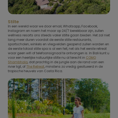
Stilte
In een wereld waar we door email, Whatsapp, Facebook,
Instagram en noem het maar op 24/7 bereikbaar zijn, zullen
wellness resorts ons steeds vaker stilte gaan bieden. Het zal niet
lang meer duren voordat de eerste stille restaurants,
sportscholen, winkels en vliegvelden geopend zullen worden en
de eerste totaal stille spa is al een feit, net als het eerste retreat
waar geen wifi of telefoonsignaal te ontvangen is. In Bali kunt u
voor een heerlijke natuurlijke stilte nu al terecht in
COMO
Shambhala
, dat prachtig in de jungle aan de rand van een
rivier ligt, of
The Retreat
, minstens zo vredig gesitueerd in de
tropische heuvels van Costa Rica.