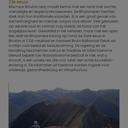
21e eeuw
Wie naar Bhutan reist, maakt kennis met een land met zachte,
vriendelijke en respectvolle bewoners. De Bhutanezen hechten
sterk aan hun traditionele waarden. Er is een groot gevoel van
samenhorigheid en mensen zorgen voor elkaar. Veel gebruiken
zijn eeuwenoud en vormen nog steeds de basis van het
dagelijkse leven. Geworteld in het verleden, maar met een open
blik, leidt de Bhutanese koning zijn land de 21ste eeuw in.
Bhutan is CO2-neutraal en hanteert Bruto Nationaal Geluk als
richtlijn voor beleid en besluitvorming. De regering en de
bevolking beschermen natuur en tradities en laten toerisme
bewust beperkt toe. Massatoerisme bestaat er niet; wat u
ervaart, is een unieke reis die voor velen een echte bucketlist-
ervaring is. De inkomsten uit toerisme worden ingezet voor
onderwijs, gezondheidszorg en infrastructuur.