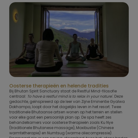
Oosterse therapieën en helende tradities
Bij Bhutan Spirit Sanctuary staat de Restful Mind-filosofie
centraal:
To have a restful mind is to relax in your nature'.
Deze
gedachte, geïnspireerd op de leer van Zijne Eminentie Gyalwa
Dokhampa, loopt door het dagelijks leven in het resort. Twee
traditionele Bhutaanse artsen wonen op het terrein en stellen
voor elke gast een persoonlijk plan op. De spa heeft zes
behandelkamers voor oosterse therapieën zoals Ku Nye
(traditionele Bhutanese massage), Moxibustie (Chinese
warmte­therapie) en Numtsug (warme oliecompressie).