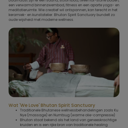
Daarnaast zijn er een sauna, stoombad, twee hot-stone baden,
een verwarmd binnenzwembad, fitness en een aparte yoga- en
meditatieruimte. Wie creatief wil ontspannen, kan terecht in het
keramiek- en kunstatelier. Bhutan Spirit Sanctuary bundelt zo
oude wijsheid met moderne wellness.
Wat 'We Love' Bhutan Spirit Sanctuary
Traditionele Bhutanese wellnessbehandelingen zoals Ku
Nye (massage) en Numtsug (warme olie-compressie)
Bhutan staat bekend als het land van geneeskrachtige
kruiden en is een rijke bron van traditionele healing