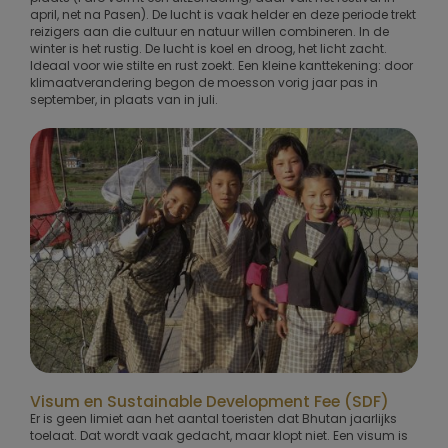
april, net na Pasen). De lucht is vaak helder en deze periode trekt
reizigers aan die cultuur en natuur willen combineren. In de
winter is het rustig. De lucht is koel en droog, het licht zacht.
Ideaal voor wie stilte en rust zoekt. Een kleine kanttekening: door
klimaatverandering begon de moesson vorig jaar pas in
september, in plaats van in juli.
Visum en Sustainable Development Fee (SDF)
Er is geen limiet aan het aantal toeristen dat Bhutan jaarlijks
toelaat. Dat wordt vaak gedacht, maar klopt niet. Een visum is