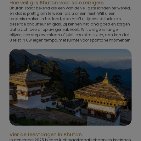
Hoe veilig is Bhutan voor solo reizigers
Bhutan staat bekend als een van de veiligste landen ter wereld,
en dat is prettig om te weten als u alleen reist. Wilt u een
rondreis maken in het land, dan heeft u tijdens de hele reis
dezelfde chauffeur en gids. Zij kennen het land goed en zorgen
dat u zich overal op uw gemak voelt. Wilt u ergens langer
blijven, een stop overslaan of juist iets extra’s zien, dan kan dat.
U reist in uw eigen tempo, met ruimte voor spontane momenten.
Vier de feestdagen in Bhutan
In december 2025 bieden luchtvaartmaatschappijen kortingen