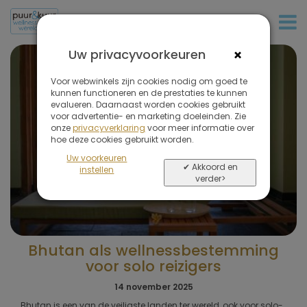
+31 (0)20 573 03 50
×
Uw privacyvoorkeuren
Voor webwinkels zijn cookies nodig om goed te
kunnen functioneren en de prestaties te kunnen
evalueren. Daarnaast worden cookies gebruikt
voor advertentie- en marketing doeleinden. Zie
onze
privacyverklaring
voor meer informatie over
hoe deze cookies gebruikt worden.
Uw voorkeuren
✔ Akkoord en
instellen
verder>
Bhutan als wellnessbestemming
voor solo reizigers
14 november 2025
Bhutan is een van de veiligste landen ter wereld, ook voor solo-