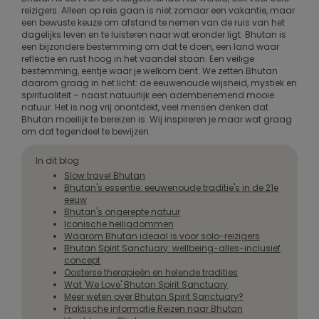
reizigers. Alleen op reis gaan is niet zomaar een vakantie, maar
een bewuste keuze om afstand te nemen van de ruis van het
dagelijks leven en te luisteren naar wat eronder ligt. Bhutan is
een bijzondere bestemming om dat te doen, een land waar
reflectie en rust hoog in het vaandel staan. Een veilige
bestemming, eentje waar je welkom bent. We zetten Bhutan
daarom graag in het licht: de eeuwenoude wijsheid, mystiek en
spiritualiteit – naast natuurlijk een adembenemend mooie
natuur. Het is nog vrij onontdekt, veel mensen denken dat
Bhutan moeilijk te bereizen is. Wij inspireren je maar wat graag
om dat tegendeel te bewijzen.
In dit blog:
Slow travel Bhutan
Bhutan's essentie: eeuwenoude traditie's in de 21e
eeuw
Bhutan's ongerepte natuur
Iconische heiligdommen
Waarom Bhutan ideaal is voor solo-reizigers
Bhutan Spirit Sanctuary: wellbeing-alles-inclusief
concept
Oosterse therapieën en helende tradities
Wat 'We Love' Bhutan Spirit Sanctuary
Meer weten over Bhutan Spirit Sanctuary?
Praktische informatie Reizen naar Bhutan