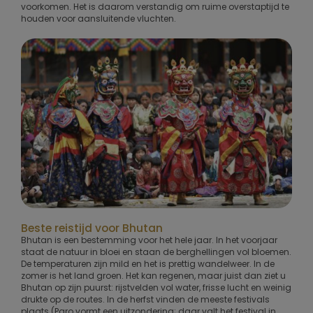
voorkomen. Het is daarom verstandig om ruime overstaptijd te
houden voor aansluitende vluchten.
Beste reistijd voor Bhutan
Bhutan is een bestemming voor het hele jaar. In het voorjaar
staat de natuur in bloei en staan de berghellingen vol bloemen.
De temperaturen zijn mild en het is prettig wandelweer. In de
zomer is het land groen. Het kan regenen, maar juist dan ziet u
Bhutan op zijn puurst: rijstvelden vol water, frisse lucht en weinig
drukte op de routes. In de herfst vinden de meeste festivals
plaats (Paro vormt een uitzondering; daar valt het festival in