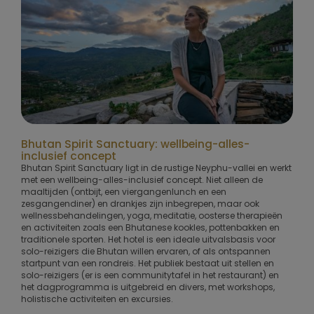
Bhutan Spirit Sanctuary: wellbeing-alles-
inclusief concept
Bhutan Spirit Sanctuary ligt in de rustige Neyphu-vallei en werkt
met een wellbeing-alles-inclusief concept. Niet alleen de
maaltijden (ontbijt, een viergangenlunch en een
zesgangendiner) en drankjes zijn inbegrepen, maar ook
wellnessbehandelingen, yoga, meditatie, oosterse therapieën
en activiteiten zoals een Bhutanese kookles, pottenbakken en
traditionele sporten. Het hotel is een ideale uitvalsbasis voor
solo-reizigers die Bhutan willen ervaren, of als ontspannen
startpunt van een rondreis. Het publiek bestaat uit stellen en
solo-reizigers (er is een communitytafel in het restaurant) en
het dagprogramma is uitgebreid en divers, met workshops,
holistische activiteiten en excursies.