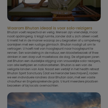
Waarom Bhutan ideaal is voor solo-reizigers
Bhutan voelt respectvol en veilig. Mensen zijn vriendelijk, maar
nooit opdringerig. U krijgt ruimte, zonder dat u zich alleen voelt.
U merkt het in de manier waarop ze u begroeten of u simpelweg
aankijken met een rustige glimlach. Bhutan nodigt uit om te
vertragen. U hoeft niet van hoogtepunt naar hoogtepunt te
rennen. Een wandeling in de natuur, een kloosterbezoek of thee
drinken in een dorp vult moeiteloos de dag. De afgelopen jaren
ziet Bhutan een duidelijke stijging van vrouwelijke solo-reizigers,
van alle leeftijden en nationaliteiten. Bhutan is een van de
veiligste landen van Azië. Naast een verblijf in het health retreat
Bhutan Spirit Sanctuary (dat we hieronder beschrijven), raden
we een individuele rondreis door Bhutan aan, met een vaste
chauffeur en Engelssprekende gids. U kunt meerdere plaatsen
bezoeken of bij locals overnachten.