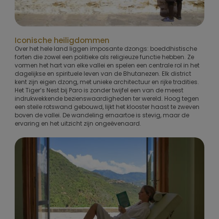
Iconische heiligdommen
Over het hele land liggen imposante dzongs: boeddhistische
forten die zowel een politieke als religieuze functie hebben. Ze
vormen het hart van elke vallei en spelen een centrale rol in het
dagelijkse en spirituele leven van de Bhutanezen. Elk district
kent zijn eigen dzong, met unieke architectuur en rijke tradities.
Het Tiger’s Nest bij Paro is zonder twijfel een van de meest
indrukwekkende bezienswaardigheden ter wereld. Hoog tegen
een steile rotswand gebouwd, lijkt het klooster haast te zweven
boven de vallei. De wandeling ernaartoe is stevig, maar de
ervaring en het uitzicht zijn ongeëvenaard.