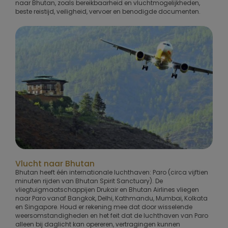
naar Bhutan, zoals bereikbaarheid en vluchtmogelijkheden,
beste reistijd, veiligheid, vervoer en benodigde documenten.
Vlucht naar Bhutan
Bhutan heeft één internationale luchthaven: Paro (circa vijftien
minuten rijden van Bhutan Spirit Sanctuary). De
vliegtuigmaatschappijen Drukair en Bhutan Airlines vliegen
naar Paro vanaf Bangkok, Delhi, Kathmandu, Mumbai, Kolkata
en Singapore. Houd er rekening mee dat door wisselende
weersomstandigheden en het feit dat de luchthaven van Paro
alleen bij daglicht kan opereren, vertragingen kunnen