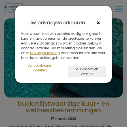
+31 (0)20 573 03 50
×
Uw privacyvoorkeuren
Voor webwinkels zijn cookies nodig om goed te
kunnen functioneren en de prestaties te kunnen
evalueren. Daarnaast worden cookies gebruikt
voor advertentie- en marketing doeleinden. Zie
onze
privacyverklaring
voor meer informatie over
hoe deze cookies gebruikt worden.
Uw voorkeuren
✔ Akkoord en
instellen
verder>
bucketlijstwaardige kuur- en
wellnessbestemmingen
17 maart 2023
Er is luxe. En er Uber-luxe. In deze laatste categorie vallen de