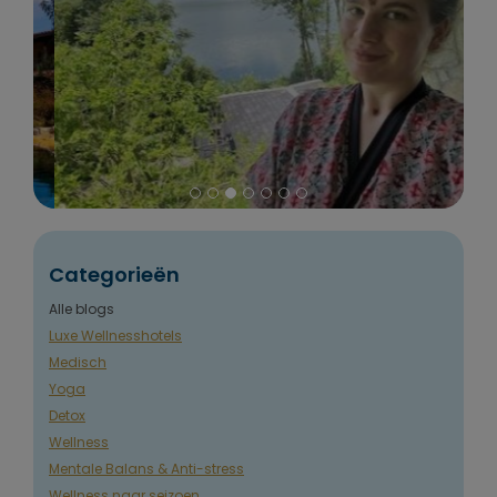
Categorieën
Alle blogs
Luxe Wellnesshotels
Medisch
Yoga
Detox
Wellness
Mentale Balans & Anti-stress
Wellness naar seizoen