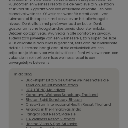
kuuroorden en wellness resorts die de next level zijn. Ze staan
stuk voor stuk garant voor een exclusieve vakantie. Een heel
eiland vol wellness. Of wellness waar élk detail klopt - van
tuinman tot therapeut - met service van het allerhoogste
niveau. Denk villa’s met privézwembad en butler. Denk
gastronomische hoogstandjes bereid door sterrenkoks.
Detoxen op topniveau. Ayurveda in alle comfort en privacy.
Tijdens zo’n juweeltje van een wellnessreis, zo’n super-de-luxe
kuur vakantie is aan alles is gedacht, zelfs aan de allerkleinste
details. Uiteraard hangt aan al die exclusiviteit wel een
prijskaartje. Maar voor wie zichzelf eens écht wil verwennen: een
vakantie in zo’n extreem luxe wellness resort is een
onvergetelijke belevenis.
In dit blog:
Bucketlijst? Dit zijn de ultieme wellnesshotels die
zeker op uw lijst moeten staan
JOALI BEING, Malediven
Kamalaya Wellness Sanctuary, Thailand
Bhutan Spirit Sanctuary, Bhutan
Chiva-Som International Health Resort, Thailand
Ananda in the Himalayas, India
Pangkor Laut Resort, Maleisië
TIA Wellness Resort, Vietnam
Haritha Villas & Spa, Sri Lanka