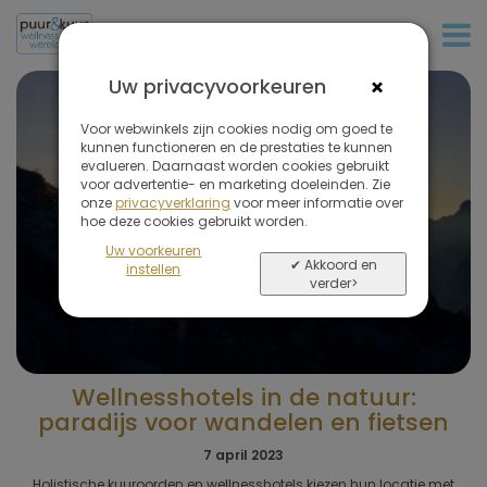
+31 (0)20 573 03 50
×
Uw privacyvoorkeuren
Voor webwinkels zijn cookies nodig om goed te
kunnen functioneren en de prestaties te kunnen
evalueren. Daarnaast worden cookies gebruikt
voor advertentie- en marketing doeleinden. Zie
onze
privacyverklaring
voor meer informatie over
hoe deze cookies gebruikt worden.
Uw voorkeuren
✔ Akkoord en
instellen
verder>
Wellnesshotels in de natuur:
paradijs voor wandelen en fietsen
7 april 2023
Holistische kuuroorden en wellnesshotels kiezen hun locatie met