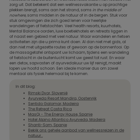
zorg uit. Dat betekent dat een wellnessvakantie u op prachtige
plekken brengt, soms aan het strand, soms
in the middle of
nowhere
, soms midden in de natuur of in de bergen. Stuk voor
stuk omgevingen die zich goed lenen voor heerlijke
wandelingen of fietstochten. Veel health resorts, kuurhotels,
Mental Balance oorden, luxe boetiekhotels en retreats liggen in
of naast een gebied met veel natuur. Waar wandelen en fietsen
activiteiten zijn die u prima kunt doen. Al dan niet met gids, al
dan niet met uitgezette routes of gewoon op de bonnenfooi. Op
de massagetafel ontspant uw lichaam, tijdens een wandeling
of fietstocht in de buitenlucht komt uw geest tot rust. En waar
een detox, sapvasten of ayurvedakuur uw lijf reinigt, maakt
lopen uw hoofd schoon. Een ideale manier dus om zowel
mentaal als fysiek helemaal bij te komen.
In dit blog:
Rimski Dvor, Slovenië
Ayurveda Resort Mandira, Oostenrijk
Sentido Galomar, Madeira
The Retreat Costa Rica
MasQi - The Energy House, Spanje
Hotel Alpino Atlantico Ayurveda, Madeira
Shanti-Som, Spanje
Bekijk ons gehele aanbod van wellnessreizen in de
natuur…