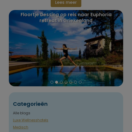
Lees meer
r
Floortje Dessing op reis naar Euphoria
P
retreat in Griekenland
Categorieën
Alle blogs
Luxe Wellnesshotels
Medisch