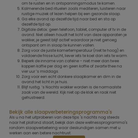
om te rusten en in ontspanningsmodus te komen.
Kalmerende bed rituelen zoals mediteren, luisteren naar
rustige muziek of lezen helpen bij een gezonde slaap.
Ga elke avond op dezelfde tijd naar bed en sta op
dezelfde tijd op.
Digitale detox: geen telefoon, tablet, computer of tv in de
avond. Niet alleen houdt het licht van deze apparaten je
wakker, je geest blijf actief waardoor je niet genoeg
ontspant om in slaap te kunnen vallen.
Zorg voor de juiste kamertemperatuur (niet te hoog) en
voldoende frisse lucht, liever iets te koel dan iets te warm.
Beperk de inname van cafeïne – niet meer dan twee
koppen koffie per dag en geen koffie of zwarte thee na
vier uur ’s middags.
Zorg voor een echt donkere slaapkamer en dim in de
avond het licht in je huis.
Blijf rustig. ‘s Nachts wakker worden is de normaalste
zaak van de wereld. Kijk niet op de klok en raak niet
gefrustreerd.
Bekijk alle slaapverbeteringsprogramma's
Als u na het uitproberen van deze tips 's nachts nog steeds
naar het plafond staart, bekijk dan deze wellnessprogramma's
rondom slaapverbetering waar deskundigen samen met u
werken aan een betere nachtrust.