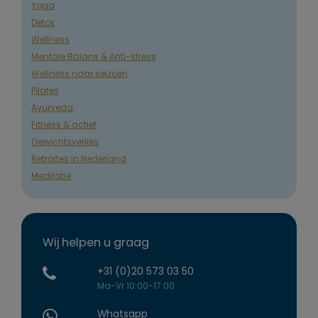
Yoga
Detox
Wellness
Mentale Balans & Anti-stress
Wellness naar seizoen
Pilates
Ayurveda
Fitness & actief
Gewichtsverlies
Retraites in Nederland
Meditatie
Wij helpen u graag
+31 (0)20 573 03 50
Ma-Vr 10:00-17:00
Whatsapp