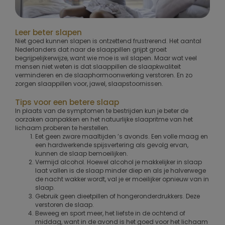
Leer beter slapen
Niet goed kunnen slapen is ontzettend frustrerend. Het aantal
Nederlanders dat naar de slaappillen grijpt groeit
begrijpelijkerwijze, want wie moe is wil slapen. Maar wat veel
mensen niet weten is dat slaappillen de slaapkwaliteit
verminderen en de slaaphormoonwerking verstoren. En zo
zorgen slaappillen voor, jawel, slaapstoornissen.
Tips voor een betere slaap
In plaats van de symptomen te bestrijden kun je beter de
oorzaken aanpakken en het natuurlijke slaapritme van het
lichaam proberen te herstellen.
Eet geen zware maaltijden ’s avonds. Een volle maag en
een hardwerkende spijsvertering als gevolg ervan,
kunnen de slaap bemoeilijken.
Vermijd alcohol. Hoewel alcohol je makkelijker in slaap
laat vallen is de slaap minder diep en als je halverwege
de nacht wakker wordt, val je er moeilijker opnieuw van in
slaap.
Gebruik geen dieetpillen of hongeronderdrukkers. Deze
verstoren de slaap.
Beweeg en sport meer, het liefste in de ochtend of
middag, want in de avond is het goed voor het lichaam