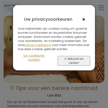
+31 (0)20 573 03 50
×
Uw privacyvoorkeuren
Voor webwinkels zijn cookies nodig om goed te
kunnen functioneren en de prestaties te kunnen
evalueren. Daarnaast worden cookies gebruikt
voor advertentie- en marketing doeleinden. Zie
onze
privacyverklaring
voor meer informatie over
hoe deze cookies gebruikt worden.
Uw voorkeuren
✔ Akkoord en
instellen
verder>
11 Tips voor een betere nachtrust
1 juli 2022
Een op de vijf Nederlanders slaapt niet goed. En een op de tien
Nederlanders ervaart daardoor concentratieproblemen,